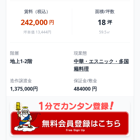
賃料（税込）
面積/坪数
242,000
18
円
坪
坪単価 13,444円
59.5㎡
階層
現業態
地上1-2階
中華・エスニック・多国
籍料理
造作譲渡金
保証金/敷金
1,375,000円
484000 円