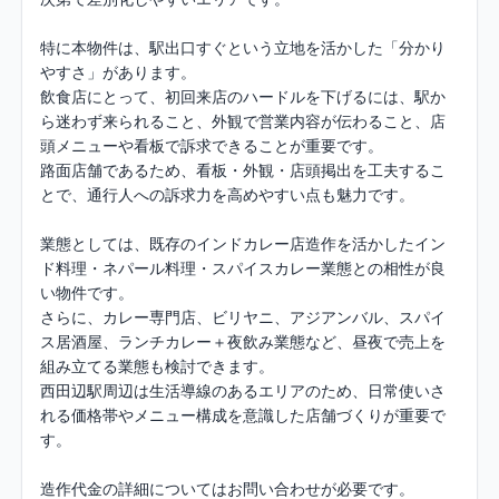
特に本物件は、駅出口すぐという立地を活かした「分かり
やすさ」があります。

飲食店にとって、初回来店のハードルを下げるには、駅か
ら迷わず来られること、外観で営業内容が伝わること、店
頭メニューや看板で訴求できることが重要です。

路面店舗であるため、看板・外観・店頭掲出を工夫するこ
とで、通行人への訴求力を高めやすい点も魅力です。

業態としては、既存のインドカレー店造作を活かしたイン
ド料理・ネパール料理・スパイスカレー業態との相性が良
い物件です。

さらに、カレー専門店、ビリヤニ、アジアンバル、スパイ
ス居酒屋、ランチカレー＋夜飲み業態など、昼夜で売上を
組み立てる業態も検討できます。

西田辺駅周辺は生活導線のあるエリアのため、日常使いさ
れる価格帯やメニュー構成を意識した店舗づくりが重要で
す。

造作代金の詳細についてはお問い合わせが必要です。
