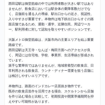
西田辺駅は御堂筋線の中では利用者数が大きい駅ではあり
ませんが、飲食店においては駅全体の乗降客数だけでな
く、店舗前を通る人の導線、駅出口からの近さ、視認性、
入りやすさが重要です。本物件は地下鉄出口からすぐの路
面店舗であるため、通勤・通学、近隣住民、周辺ワーカ
ー、駅利用者に対して認知を取りやすいポジションです。

大阪メトロ御堂筋線は、大阪市内の主要エリアを結ぶ重要
路線です。

西田辺駅は天王寺・なんば・梅田方面へのアクセスが良
く、周辺には住宅地、学校、事業所、生活導線が形成され
ています。

派手な繁華街ではありませんが、地域密着型の飲食店、日
常利用される飲食店、ランチ・ディナー需要を狙う店舗に
は検討しやすいエリアです。

本物件は、路面のインドカレー店居抜き物件です。

既存の飲食店造作を活用できる場合、スケルトンから店舗
を作り込む場合と比較して、初期投資や開業準備期間を抑
えやすい可能性があります。
