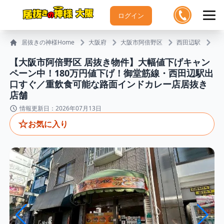
ログイン
居抜きの神様Home
大阪府
大阪市阿倍野区
西田辺駅
【
【大阪市阿倍野区 居抜き物件】大幅値下げキャン
ペーン中！180万円値下げ！御堂筋線・西田辺駅出
口すぐ／重飲食可能な路面インドカレー店居抜き
店舗
情報更新日：2026年07月13日
☆
お気に入り