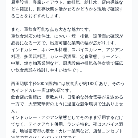
厨房設備、客席レイアウト、給排気、給排水、店内導線な
どを確認し、既存状態を活かせるかどうかを現地で確認す
ることをおすすめします。

また、重飲食可能な点も大きな魅力です。

重飲食対応の物件は、におい・煙・排気・設備面の確認が
必要になる一方で、出店可能な業態の幅が広がります。

インドカレー、ネパール料理、スパイスカレー、アジアン
料理、多国籍料理、カレー居酒屋、定食業態、ラーメン、
中華、焼き物系業態など、厨房設備や排気条件次第で幅広
い飲食業態を検討しやすい物件です。

西田辺駅半径500m圏内には飲食店が約182店あり、そのう
ちインドカレー店は約6店です。

飲食店の集積は一定数あり、日常的な外食需要が見込める
一方で、大型繁華街のように過度な競争環境ではありませ
ん。

インドカレー・アジアン業態としてそのまま活用するだけ
でなく、テイクアウト併用、ランチ特化、夜はスパイス酒
場、地域密着型の定食・カレー業態など、店舗コンセプト
次第で差別化しやすいエリアです。
