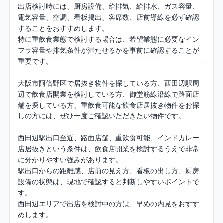
出店検討時には、厨房設備、給排気、給排水、ガス容量、
電気容量、空調、看板掲出、客席数、店前導線を必ず確認
することをおすすめします。

特に重飲食業態で検討する場合は、希望業態に必要なイン
フラ容量や排気条件が満たせるかを事前に確認することが
重要です。

大阪市阿倍野区で居抜き物件を探している方、西田辺駅周
辺で飲食店開業を検討している方、御堂筋線沿線で路面店
舗を探している方、重飲食可能な飲食店居抜き物件をお探
しの方には、ぜひ一度ご確認いただきたい物件です。

西田辺駅出口至近、路面店舗、重飲食可能、インドカレー
店居抜きという条件は、飲食店開業を検討するうえで非常
に分かりやすい強みがあります。

駅出口からの距離感、店前の見え方、看板の出し方、厨房
設備の状態は、現地で確認すると判断しやすいポイントで
す。

西田辺エリアで出店を検討中の方は、早めの内見をおすす
めします。