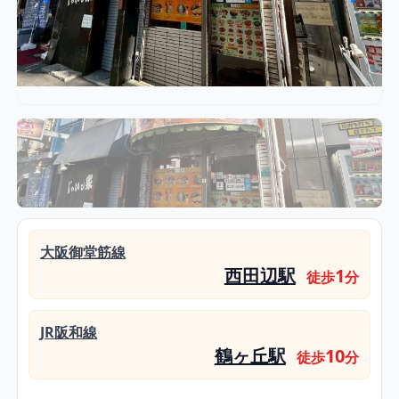
大阪御堂筋線
西田辺駅
1
徒歩
分
JR阪和線
鶴ヶ丘駅
10
徒歩
分