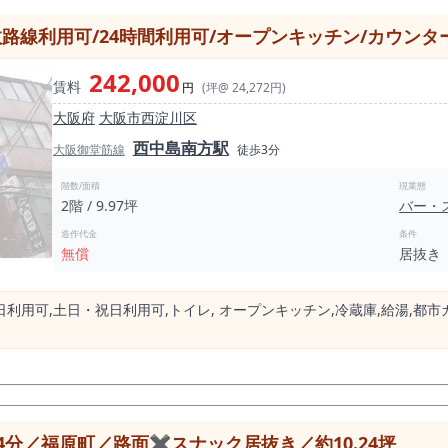
やすいサイズ感です。 店主の目が届きやすく、少人数で運営しやすい
カウンター中心の営業、紹介制の店舗、1人から2人で回すバー・スナッ
路線利用可/24時間利用可/オープンキッチン/カウンタ
店するお客様にも場所を案内しやすい点はメリットです。 特に新開地
242,000
賃料
につながります。 内装はスナック・バー営業を想定しやすい造りです。白を基調とし
円
(坪@ 24,272円)
などがあり、既存の雰囲気を活かしながら開業イメージを持ちやすい店
大阪府
大阪市西淀川区
空調、給排水、電気工事などに大きな費用がかかりますが、居抜き物件
西中島南方駅
大阪御堂筋線
徒歩3分
始めたい方にとって検討しやすい条件です。 さらに、造作譲渡金無償、
くなります。 本物件に向いている業態としては、スナック、カラオケスナック、バ
階数/面積
現業態
2階 / 9.97坪
バー・
介制バー、ミニラウンジ、小箱の飲食店などが考えられます。 大きな
在の店舗を移転したい方、既存顧客を持っている方、独立開業を考えてい
造作代金
条件
。 新規で大きな投資をして店舗を作るのではなく、既存の造作を活か
無償
居抜き
いう、初期投資を抑えたい開業希望者に刺さる条件が揃っています。 神戸市兵庫区。 新開地駅
4坪のスナック居抜き。 造作譲渡金無償。 保証金0円。 物件取得費用60
⽇利⽤可,⼟⽇・祝⽇利⽤可,トイレ, オープンキッチン,冷蔵庫,給湯,都市
スナック居抜き物件を探している方、低投資で夜業態の開業を検討して
ーン詳細、内見可能日時については、個別に確認をおすすめします。
分／福原町／路面✖スナック居抜き／約10.24坪