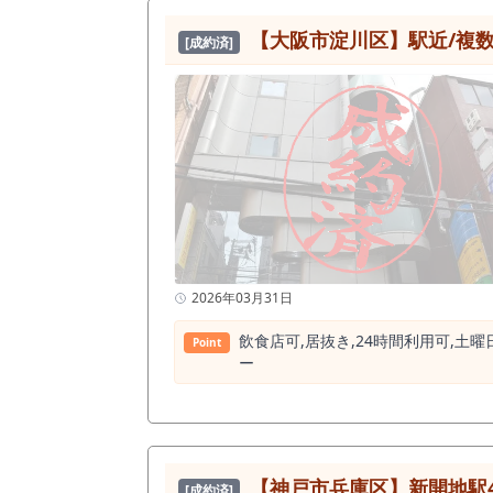
オケバー、会員制店舗などには扱い
ていく小箱業態に向いています。 
【⼤阪市淀川区】駅近/複数
[成約済]
です。 1階路面である点も大きな魅力です。 スナックやバー物件は、地下や空中階に入るケースも多い中で、本物件は地上1階の路面店舗です。 看板や
外観で存在を伝えやすく、初めて来
動きがあるエリアでは、1階路面であることが来店ハードルの低下
たカウンター、背面棚、椅子、照明
ウンター工事、棚、床、壁、照明、
抑えられる可能性があります。 賃料は税込154,000円。 神戸市兵庫区・新開地駅徒歩3分、福原町エリア、1階路面、約10.24坪、スナック居抜きという
条件を考えると、低投資で夜業態を
の飲食店開業と比べて初期費用を大きく抑えた出店計画を立てやす
ー、カラオケバー、会員制バー、紹
主体、軽食提供、常連客向けの接客型店舗との相性が良い印象です。 また、現
る方にもおすすめしやすい物件です
検討価値があります。 この物件は、単に「新開地駅徒歩3分のスナック居抜き」というだけではありません。 福原町エリア、1階路面、約10.24坪、造作
2026年03月31日
無償、保証金0円、物件取得費用60万円以下と
福原町エリアの1階路面。 約10.2
飲⾷店可,居抜き,24時間利⽤可,⼟曜
Point
開地駅周辺、福原町エリアでバー・
ー
い。 条件面、造作内容、キャンペ
【神戸市兵庫区】新開地駅4
[成約済]