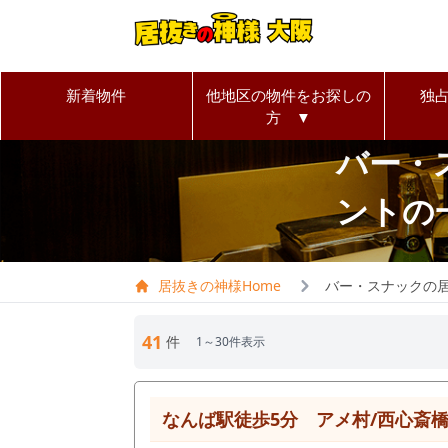
新着物件
他地区の物件をお探しの
独
方 ▼
バー・
ントの
居抜きの神様Home
バー・スナックの
41
件
1～30件表示
なんば駅徒歩5分 アメ村/西心斎