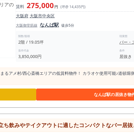
275,000
賃料
円
(坪@ 14,435円)
大阪府
大阪市中央区
なんば駅
大阪御堂筋線
徒歩5分
階数/面積
現業態
2階 / 19.05坪
バー・
造作代金
条件
3,850,000円
居抜き
まるアメ村/西心斎橋エリアの低賃料物件！ カラオケ使用可能♪道頓堀
なんば駅の居抜き物
立ち飲みやテイクアウトに適したコンパクトなバー居抜