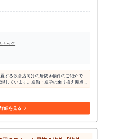
スナック
位置する飲食店向けの居抜き物件のご紹介で
記録しています。通勤・通学の乗り換え拠点
き交う活気ある商圏を形成しています。本物
」
す。最大の利点は、スタッフを新たに雇用す
きな課題となりやすい採用コストや人件費を
詳細を見る
こそ、初期投資の回収計画も立てやすく、初
と、約66件の居酒屋やバーが密集していること
店、串カツ店などの多種多様な飲食店が所狭
多いことは、それだけ外食やお酒を目的にこ