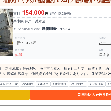
ています。 この街のカルチャーと、2坪という物件の特性は、非常に高い親和性を
たグループや、仕事帰りに少人数で軽く飲みたい層の「2軒目・3軒目利
154,000
賃料
な専門バーといった業態での展開をご検討いただける市場です。 図面上の数字やインターネッ
円
(坪@ 15,039円)
天井の高さ、厨房機器の配置による作業スペースのゆとり、そして時間
兵庫県
神戸市兵庫区
の視界や動きやすさはどうか」「ターゲットとするお客様が無理なく滞
新開地駅
度現地へ足を運び、ご自身の目で空間のポテンシャルをお確かめいただ
神戸高速鉄道東西線
徒歩3分
事業展開をご検討の経営者様からの内見予約・お問い合わせをお待ちし
階数/面積
現業態
1階 / 10.24坪
バー・
造作代金
条件
無償
居抜き
「新開地駅」徒歩3分。 神戸市兵庫区、福原町エリアに位置する、約10
アの1階路面店舗を、低投資で検討できる条件にあります。 前業態はバ
討しやすい居抜き物件です。 さらに、造作譲渡金は無償、保証金・敷金
したい方には非常に注目度の高い内容です。 新開地駅は、神戸市兵庫区の中でも飲食店や夜業態
板取り付け可能
#路面店
#繁華街
#新着物件
#注目物件
#内覧可能
#
す。 駅徒歩3分という近さに加え、本物件は福原町アドレス。バー、ス
00m圏内には飲食店が454店あり、そのうちバー業態は54店というデータ
新開地駅の居抜き物
飲食需要が存在していることを示すポイントです。 競合があるエリアで
来店」が成立しやすいエリアともいえます。 特にスナックやバーは、
す。 物件面積は約10.24坪。 大型店ではありませんが、スナック、バー、カラ