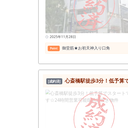
2025年11月28日
御堂筋★お初天神入り口角
Point
心斎橋駅徒歩3分！低予算で
[成約済]