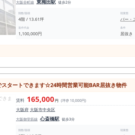
東梅田駅
大阪谷町線
徒歩2分
階数/面積
現業態
4階 / 13.61坪
バー・
造作代金
条件
1,100,000円
居抜き
スタートできます☆24時間営業可能BAR居抜き物件
165,000
賃料
円
(坪@ 10,000円)
大阪府
大阪市中央区
心斎橋駅
大阪御堂筋線
徒歩3分
階数/面積
現業態