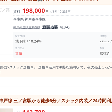
198,000
賃料
円
(坪@ 19,335円)
兵庫県
神戸市兵庫区
新開地駅
神戸高速鉄道東西線
徒歩4分
階数/面積
現業態
地下階 / 10.24坪
バー・
造作代金
条件
無償
居抜き
路面×スナック居抜き』 居抜き活用で初期投資抑えて、夜の売上しっか
！
神戸線 三ノ宮駅から徒歩6分／スナック内装／24時間