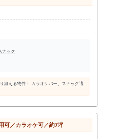
スナック
り狙える物件！ カラオケバー、スナック適
利用可／カラオケ可／約7坪