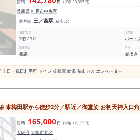
142,780
賃料
円
(坪@ 20,397円)
兵庫県
神戸市中央区
三ノ宮駅
JR神戸線
徒歩6分
階数/面積
現業態
7階 / 7坪
バー・
造作代金
条件
相談
居抜き
可 ⼟⽇・祝⽇利⽤可 トイレ 冷蔵庫 給湯 都市ガス エレベーター
東梅田駅から徒歩2分／駅近／御堂筋 お初天神入口角地／20
165,000
賃料
円
(坪@ 12,123円)
大阪府
大阪市北区