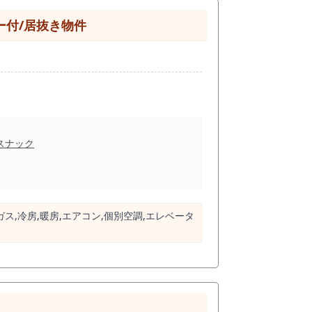
広さのため、固定費を抑えながら常連客を育て
ク運営などを考えている方には相性の良い物件
ー付/居抜き物件
・福原町エリアのように夜の飲食店を探す人の
舗です。 スケルトンから内装を作る場合、カ
を活用できれば、開業準備期間や初期投資を
保証金0円という条件が加わることで、通常
スナック
厨房を必要とする重飲食業態よりも、ドリンク
しながら、まずは小さく開業したい方には特に
徒歩3分。
万円以下の低投資開業キャンペーン実施中。 新
ガス,冷房,暖房,エアコン,個別空調,エレベータ
いる方は、ぜひ早めにお問い合わせくださ