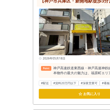
の街を訪れ、滞留する層が日常的に存在しているというデータを示し
持っています。1軒目で食事を終え
り、サクッと立ち寄れる立ち飲みバルや、個性的
報だけでは、店舗の実際の奥行きや
ん。「オーナー様が厨房に立った際
ュレーションを行うために、ぜひ一
新規出店や、小規模店舗での堅実な
2026年05月18日
神戸高速鉄道東西線・神戸高速神鉄線
Point
本物件の最大の魅力は、福原町エリ
ンター造作を活かしながら出店を検
業キャンペーンも実施中のため、初期費用を抑えて開業
#駅近
#賃料20万円以下
#深夜営業可
#看
が集まるエリアへのアクセス拠点で
箱店舗など、夜の飲食需要を狙う業態にとって検討しやすい立地です。 周辺5
☆
お気に入り
があります。 これは、周辺に夜の
「二軒目需要」「常連利用」「紹介
れやすく、目的来店だけでなく近隣店舗からの流入も期待しやすい業態で