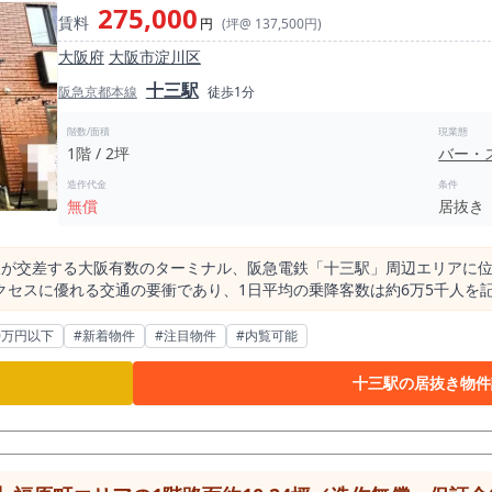
275,000
賃料
円
(坪@ 137,500円)
大阪府
大阪市淀川区
十三駅
阪急京都本線
徒歩1分
階数/面積
現業態
1階 / 2坪
バー・
造作代金
条件
無償
居抜き
線が交差する大阪有数のターミナル、阪急電鉄「十三駅」周辺エリアに
クセスに優れる交通の要衝であり、1日平均の乗降客数は約6万5千人を
暮らす地域住民の生活拠点として、平日・休日を問わず多くの人々が行
非常にコンパクトなサイズ感を持つ特徴的な貸店舗です。 経営者様の視点に立った際、この「約2坪
0万円以下
#新着物件
#注目物件
#内覧可能
々なリスクを軽減し、柔軟な経営戦略を描ける大きなメリットとなりま
人体制で営業を完結できる点にあります。昨今の飲食店経営において大
十三駅の居抜き物件
固定費も最小限にコントロールすることが可能です。規模が小さいから
実で多様な事業計画をご検討いただけます。 周辺の商圏データをリサーチすると、本物件から半
店テナントが存在しています。さらに範囲を絞り、半径300m圏内を見る
辺などは、地図上でも確認できる通り、立ち飲み店や大衆酒場、焼き肉
歩きを楽しめる街」という明確なイメージが定着しています。同業態が