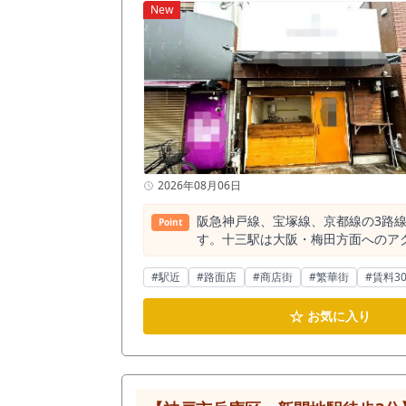
New
2026年08月06日
阪急神戸線、宝塚線、京都線の3路
Point
す。十三駅は大阪・梅田方面へのア
として、また周辺に広がる住宅街に
件は、この十三エリアにおいて、約「2坪」という
#駅近
#路面店
#商店街
#繁華街
#賃料3
という広さは、店舗運営における様
ることなく、オーナー様ご自身の1
☆
お気に入り
抑え、毎月の家賃や光熱費といった
めての独立開業や、特定の商材に特化した専門店など堅
径500m圏内には約581件の飲食
が分かります。特に十三駅の西口周
しと軒を連ねており、「十三＝飲み