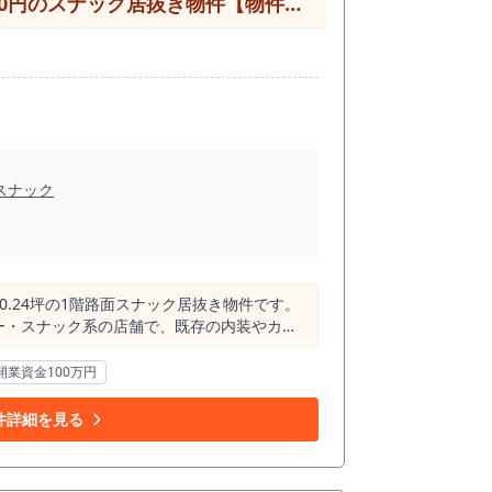
【神戸市兵庫区・新開地駅徒歩3分】福原町エリアの1階路面約10.24坪／造作無償・保証金0円のスナック居抜き物件【物件取得費用60万円以下】
用（はしご酒）」の需要を取り込むにあた
ト上の情
帯ごとの街の空気感までは把握しきれませ
在できる空間か」といった具体的な経営シミ
くことをお勧めいたします。十三エリアでの
ております。
スナック
.24坪の1階路面スナック居抜き物件です。
ー・スナック系の店舗で、既存の内装やカウ
は0円。物件取得費用60万円以下の低投資開
開業資金100万円
ナック、カラオケスナック、会員制バー、小
件詳細を見る
はありますが、同時に「飲みに出る文化」
周辺に同業態が集まることで夜の回遊性が生ま