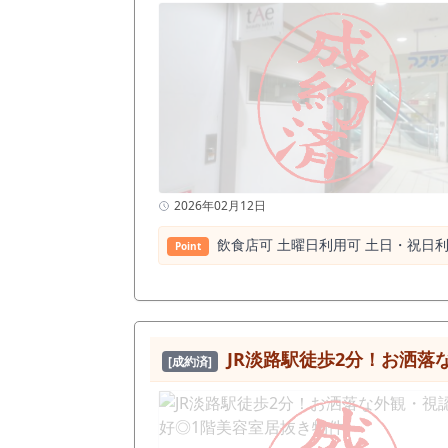
2026年02月12日
飲⾷店可 ⼟曜⽇利⽤可 ⼟⽇・祝⽇
Point
JR淡路駅徒歩2分！お洒落
[成約済]