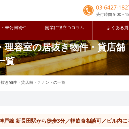
03-6427-182
受付時間 9:00 - 18
占・未公開物件
開業に役立つコラム
よくある質
・理容室の居抜き物件・貸店舗
一覧
居抜き物件・貸店舗・テナントの一覧
戸線 新長田駅から徒歩3分／軽飲食相談可／ビル内にも面した