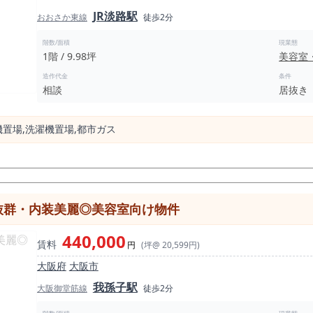
JR淡路駅
おおさか東線
徒歩2分
階数/面積
現業態
1階 / 9.98坪
美容室
造作代金
条件
相談
居抜き
機置場,洗濯機置場,都市ガス
抜群・内装美麗◎美容室向け物件
440,000
賃料
円
(坪@ 20,599円)
大阪府
大阪市
我孫子駅
大阪御堂筋線
徒歩2分