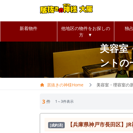
新着物件
他地区の物件をお探しの
独
方 ▼
美容室
ントの
居抜きの神様Home
美容室・理容室の
3
件
1～3件表示
【兵庫県神戸市長田区】JR神
[成約済]