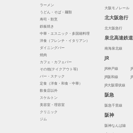
ラーメン
大阪モノレール
うどん・そば・麺類
北大阪急行
寿司・割烹
鉄板焼き
北大阪急行
中華・エスニック・多国籍料理
泉北高速鉄
洋食（フレンチ・イタリアン）
ダイニングバー
南海泉北線
焼肉
JR
カフェ・カフェバー
JR神戸線
その他(テイクアウト等)
バー・スナック
JR阪和線
定食（洋食・和食・中華）
JR大阪環状線
飲食店以外
阪急
スケルトン
美容室・理容室
阪急千里線
クリニック
阪神
ジム
阪神なんば線