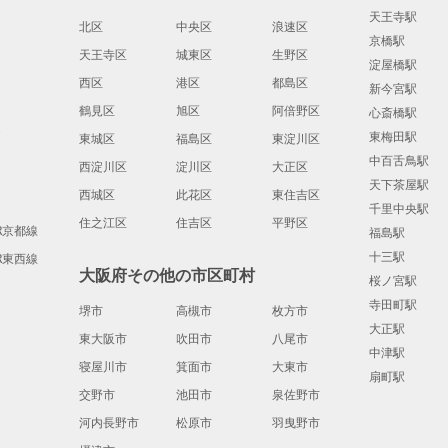
天王寺駅
北区
中央区
浪速区
京橋駅
天王寺区
城東区
生野区
淀屋橋駅
西区
港区
都島区
新今宮駅
鶴見区
旭区
阿倍野区
心斎橋駅
道
東梅田駅
東城区
福島区
東淀川区
中百舌鳥駅
西淀川区
淀川区
大正区
天下茶屋駅
西城区
此花区
東住吉区
千里中央駅
住之江区
住吉区
平野区
JR京都線
福島駅
十三駅
JR東西線
大阪府その他の市区町村
桜ノ宮駅
寺田町駅
堺市
高槻市
枚方市
大正駅
東大阪市
吹田市
八尾市
中津駅
寝屋川市
箕面市
大東市
扇町駅
交野市
池田市
泉佐野市
河内長野市
松原市
羽曳野市