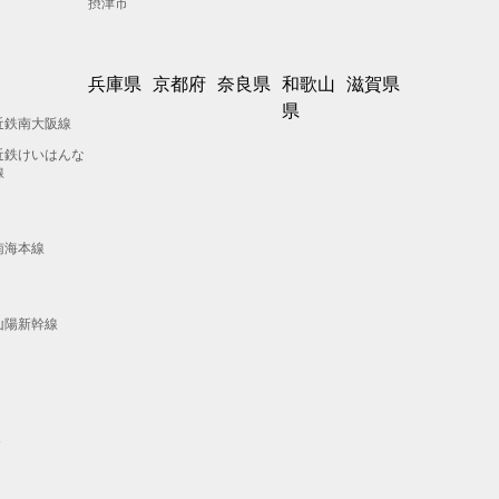
摂津市
兵庫県
京都府
奈良県
和歌山
滋賀県
県
近鉄南大阪線
近鉄けいはんな
線
南海本線
山陽新幹線
線