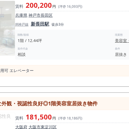
200,200
賃料
円
(坪@ 16,093円)
兵庫県
神戸市長田区
新長田駅
JR神戸線
徒歩3分
階数/面積
現業態
1階 / 12.44坪
美容室
造作代金
条件
相談
居抜き
利⽤可 エレベーター
な外観・視認性良好◎1階美容室居抜き物件
181,500
賃料
円
(坪@ 18,186円)
大阪府
大阪市東淀川区