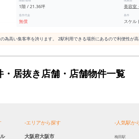
階数/面積
現業態
1階 / 21.36坪
美容室
造作代金
条件
無償
スケル
舗の為⾼い集客率を誇ります。 2駅利⽤できる場所にあるので利便性が
件・居抜き店舗・店舗物件一覧
す
-エリアから探す
-人気駅か
ール
大阪府大阪市
梅田駅