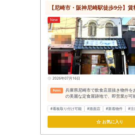
認）。 立地は生田新道沿いの繁華街動線上。 一次会需要だけでなく、二次会・三次会需要も見込めるエリアです。周辺には居酒屋・バー・スナックが
【尼崎市・阪神尼崎駅徒歩9分】賃料
密集し、夜間の回遊性が高い環境です。 神戸市中央区で「焼肉居抜き」「三宮駅近」「飲食店テナント」を条件に探すと、選択肢はそれ
せん。 特に駅徒歩2分圏内という条件を加えると、流通物件は限定的です
New
する価値のある物件」といえるでしょう。 居抜き物件は現況優先となります。 設備状態・使用可否・条件面については、必ず
い。 三宮駅徒歩2分×焼肉居抜き×小規模店舗。 条件が合う方にとっては、タイミングが重要になる可能性があります。 三宮エリアで焼肉居抜きを探し
ている方にとって、 「駅近×排煙設備済×11坪規
まずは現地を確認してから判断されるケースが多い傾向です。 条件が合致する場合は、
計画が進んでいる方にとっては、 「立地」
ない動線・視認性・周辺客層の雰囲気は、実際に現地を見るこ
断ください。
2026年07月16日
兵庫県尼崎市で飲食店居抜き物件をお
Point
の美麗な定食屋跡地で、即営業が可能
に】兵庫県尼崎市で、状態の良い飲
リアで、回転率の高いお店を作りた
#看板取り付け可能
#路面店
#新着物件
#注
ました。 場所は、兵庫県内でも屈指の乗降客数を誇る「阪神尼崎駅」から徒歩9分。 人通りの多い1階路面店です。前テナント様は定食屋として営業さ
れていましたが、このたび「人材不
☆
お気に入り
可能な充実した設備が残されており、コストを抑えた
神尼崎駅」の大きなポテンシャル 本