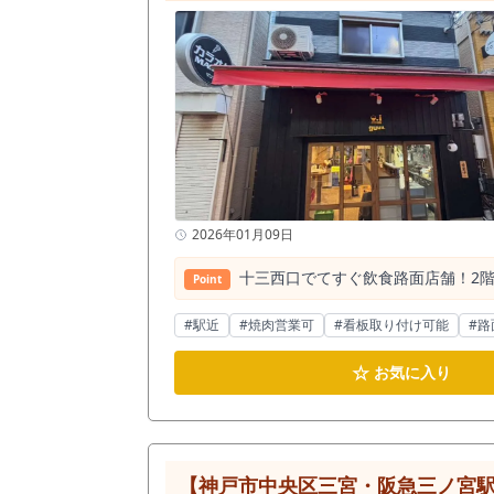
2026年01月09日
十三西口でてすぐ飲食路面店舗！2
Point
#駅近
#焼肉営業可
#看板取り付け可能
#路
☆
お気に入り