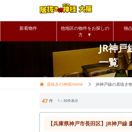
新着物件
他地区の物件をお探しの
独
方 ▼
JR神
一覧
居抜きの神様Home
JR神戸線の居抜き
47
件
1～30件表示
【兵庫県神戸市長田区】JR神戸線 