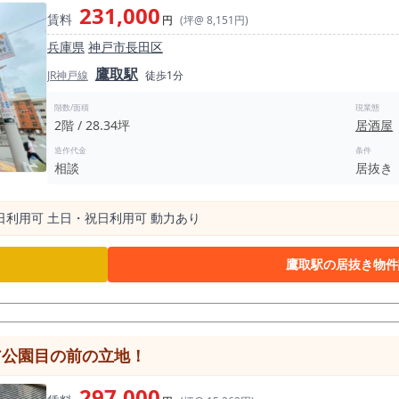
231,000
賃料
円
(坪@ 8,151円)
兵庫県
神戸市長田区
鷹取駅
JR神戸線
徒歩1分
階数/面積
現業態
2階 / 28.34坪
居酒屋
造作代金
条件
相談
居抜き
曜⽇利⽤可 ⼟⽇・祝⽇利⽤可 動⼒あり
鷹取駅の居抜き物件
ア公園目の前の立地！
297,000