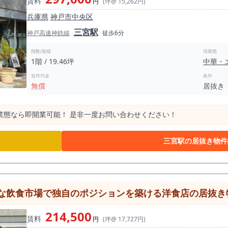
賃料
円
(坪@ 15,262円)
兵庫県
神戸市中央区
三宮駅
神戸高速神鉄線
徒歩6分
階数/面積
現業態
1階 / 19.46坪
中華・
造作代金
条件
無償
居抜き
業態なら即開業可能！ 是非一度お問い合わせください！
三宮駅の居抜き物件
な飲食市場で独自のポジションを築ける洋食店の居抜き物
214,500
賃料
円
(坪@ 17,727円)