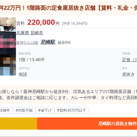
22万円！1階路面の定食屋居抜き店舗【賃料・礼金・保証
ほど多くありま
。 三宮エリアで出店を検討中の方にとっては、 「一度現地を確認してから判断
220,000
賃料
内見にてご確認くださ
円
(坪@ 16,344円)
兵庫県
尼崎市
模」という条件が同時に揃う物件は流通数が限られます。 実際に三宮で出店検討を進めている方ほど、
尼崎駅
早めの内見をおすすめいたします。 三宮エリアで具体的に出店
阪神なんば線
徒歩9分
「規模」「既存設備」の3点を現地で確認することが重要な判断材料になります。 図面
とで初めて把握できます。 本気で三宮出店を検討されている方は、まずは内見の上でご判
階数/面積
現業態
1階 / 13.46坪
定食（
造作代金
条件
相談
居抜き
探しなら！阪神尼崎駅から徒歩9分、活気あるエリアの1階路面店舗（13
。造作譲渡金はご相談に応じます。カレーや中華、タイ料理など高回転業態の
食店居抜き物件をお探しの方へ 「兵庫県内で、初期費用を抑えてすぐ
い」――そんなご希望をお持ちの開業者様、多店舗展開をお考えの経営
目物件
#内覧可能
#値下げ
#賃料30万円以下
足」という惜しい理由により、営業年数3年未満という非常に綺麗な状態
尼崎駅の居抜き物件
スピーディな出店を実現できる注目の物件です。 【立地と集客力】1日約5万人以上が利用する「阪
物件の最寄りである「阪神尼崎駅」は、阪神なんば線と阪神本線が乗り入