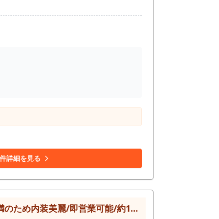
。 さらに、本物件での開業をご検討いただく
内装や厨房設備を110万円（税込）の造作代
新規で導入した場合、多額の設備投資と工事期
速めることが可能となります。浮いた開業資金
、印
た設備の具体的な使い勝手までは十分に把握し
現地へ足を運び、事業のビジョンをご自身の目
件詳細を見る
【大阪市淀川区】十三西口出てすぐ！/飲食路面店舗/2階はロースター完備/営業開始1年未満のため内装美麗/即営業可能/約14坪