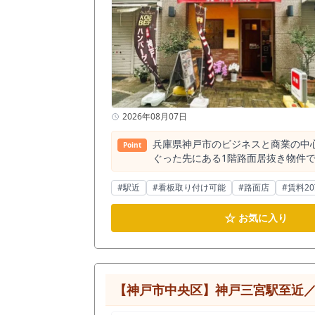
2026年08月07日
兵庫県神戸市のビジネスと商業の中
Point
ぐった先にある1階路面居抜き物件
ています。都市部の喧騒や車の排気
れた付加価値を生み出します。通り
#駅近
#看板取り付け可能
#路面店
#賃料2
店への心理的ハードルを自然に下げる効果が期待できます。 このプライベート感あふれる
のです。地下鉄西神・山手線「三宮駅」
☆
お気に入り
阪急神戸三宮駅、そして約74,00
ろん、休日に神戸の街を散策する地元住民や
データによると、三宮駅から半径20
と、その数はわずか31件にとどま
ないという事実は、経営者様にとっ
【神戸市中央区】神戸三宮駅至近／居
かして独自のメニューづくりに注力し 
12.1坪となっており、洋食店を運