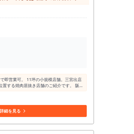
で即営業可。 11坪の小規模店舗。三宮出店
圏内に集結する神戸最大のターミナル立地。
。 実際に三宮は、会社員の会食需要、観光
詳細を見る
排煙・ダクト関連が既存設備として活用できる