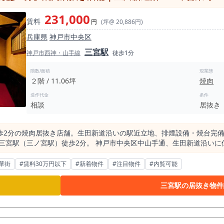
231,000
賃料
円
(坪@ 20,886円)
兵庫県
神戸市中央区
三宮駅
神戸市西神・山手線
徒歩1分
階数/面積
現業態
２階 / 11.06坪
焼肉
造作代金
条件
相談
居抜き
歩2分の焼肉居抜き店舗。生田新道沿いの駅近立地、排煙設備・焼台完備
、阪神神戸三宮駅、神戸市営地下鉄三宮駅、ポートライナー三宮駅が徒歩
径約500m圏内には約3,000店舗の飲食店が集積。 そのうち焼肉店は約
華街
#賃料30万円以下
#新着物件
#注目物件
#内覧可能
これは焼肉需要が安定している成熟マーケットであることを示しています
物件は焼肉業態の居抜き店舗。 焼台・排煙設備・厨房設備が整備されてお
三宮駅の居抜き物件
状態です（詳細は現地確認要）。 飲食店開業時にコスト負担の大きい
面積は約11坪（約36㎡）。 このサイズは三宮では「扱いやすい規模」で