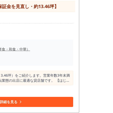
金を見直し・約13.46坪】
や写真だけでは分から
洋食・和食・中華）
.46坪）をご紹介します。営業年数3年未満
出店に最適な貸店舗です。 【はじめ
に飲食店をオープンしたい」「活気ある尼崎エ
者様に、大変おすすめの居抜き物件が登場し
で手放されることとなりました。 即営業が
詳細を見る
れる兵庫県有数の主要ハブ駅です。 2023