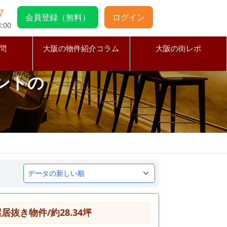
7
会員登録（無料）
ログイン
:00
問
大阪の物件紹介コラム
大阪の街レポ
ントの
抜き物件/約28.34坪