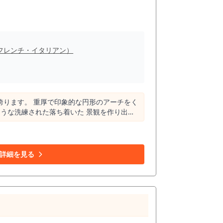
フレンチ・イタリアン）
誇ります。 重厚で印象的な円形のアーチをく
うな洗練された落ち着いた 景観を作り出し
いただく洋食店やビストロにとって 非常に優
メニューボードを眺めることができるため 入
る地下鉄三宮駅、約100,000人が利用する
詳細を見る
カーによるランチ需要や仕事帰りの食事はもち
る上で周辺の市場
、この市場の中で「洋食屋」に業態を絞り込む
の飲食店全体の約1%強しか洋食店が存在し
環境であれば、私道沿いという特別な空間を活
とが可能です。 店舗面積は約
内全体に目を配り 質の高いサービスを提供で