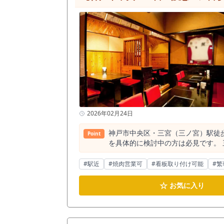
2026年02月24日
神戸市中央区・三宮（三ノ宮）駅徒
Point
を具体的に検討中の方は必見です。 三宮駅（三ノ宮駅）徒歩2分。 神戸市中央区中山手通、生田新道沿いに位置する焼肉居抜き店舗のご紹介です。 阪急
神戸三宮駅をはじめ、JR三ノ宮駅
各線合計で1日50万人以上が利用する兵庫県随一の集客エリアです。 三宮駅周辺半
#駅近
#焼肉営業可
#看板取り付け可能
#繁
170店舗と一定数存在しますが、
客、インバウンド、地元常連層まで幅広い客層が見込めるエリアです。 本
☆
お気に入り
り、焼肉店として営業を開始できる
点は、初期費用を抑えたい出店者にとって大きな検討材料になります。 専有
す。 大規模店舗と比べ、 ・少人数オペレーションが可能 ・固定費を抑えやすい ・高単価モデルにも対応しやすい といった特徴があります。 想定業態
としては、 ・カウンター中心の焼肉店 ・ホルモン専門店 ・深夜帯特化型焼肉 ・肉バル業態への転用 なども検討余地があります（用途・業態は要確