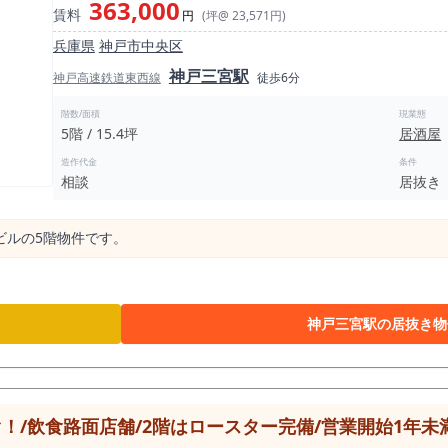
363,000
賃料
として重くのしかかる人件費を適切にコントロールすることが可能です
円
(坪@ 23,571円)
な負担を軽減できる点にあります。 前業態も「洋食屋」であり、既存の
兵庫県
神戸市中央区
件として募集されております。 洋食業態に必要な厨房設備をゼロから
神戸三宮駅
備を活用することで、初期費用を大幅に圧縮し、投資回収のスピードを
神戸高速鉄道東西線
徒歩6分
に回すことで、より堅実な事業展開を見込むことができます。 図面上の数字や立地データだけでは
落ち着いた空気感や、約12.1坪の空間が持つ居心地の良さ 残置され
階数/面積
現業態
5階 / 15.4坪
居酒屋
ーションを活かして、どのようなお店を展開できるか」など ぜひ一度
問い合わせをお待ちしております。
造作代金
条件
相談
居抜き
ビルの5階物件です。
神戸三宮駅の居抜き物