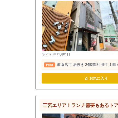
2025年11月01日
飲⾷店可 居抜き 24時間利⽤可 ⼟
Point
☆
お気に入り
三宮エリア！ランチ需要もあるト