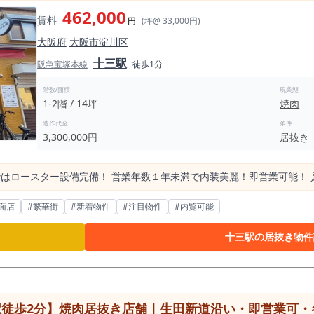
462,000
賃料
円
(坪@ 33,000円)
大阪府
大阪市淀川区
十三駅
阪急宝塚本線
徒歩1分
階数/面積
現業態
1-2階 / 14坪
焼肉
造作代金
条件
3,300,000円
居抜き
階はロースター設備完備！ 営業年数１年未満で内装美麗！即営業可能！
面店
#繁華街
#新着物件
#注目物件
#内覧可能
十三駅の居抜き物件