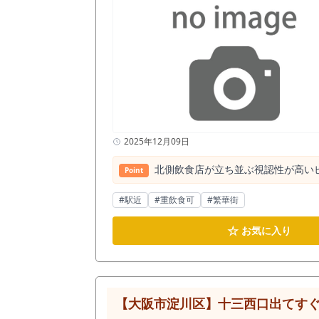
きる広さであるため、毎月の固定費
べき大きな理由は、出店時の財務的
金で引き継ぐことができる居抜き物
間が必要となります。 本物件の設
を、食材の仕入れや広告宣伝費 手元の運転資金
象的なアーチを抜けた先にある私道の
きれません。「この私道沿いのロケ
でお確かめください。内見予約・お
2025年12月09日
北側飲食店が立ち並ぶ視認性が高い
Point
#駅近
#重飲食可
#繁華街
☆
お気に入り