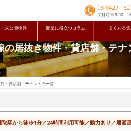
03-6427-182
受付時間 9:00 - 18
占・未公開物件
開業に役立つコラム
よくある質
戸線の居抜き物件・貸店舗・テナ
物件・貸店舗・テナントの一覧
鷹取駅から徒歩1分／24時間利用可能／動力あり／居酒屋居