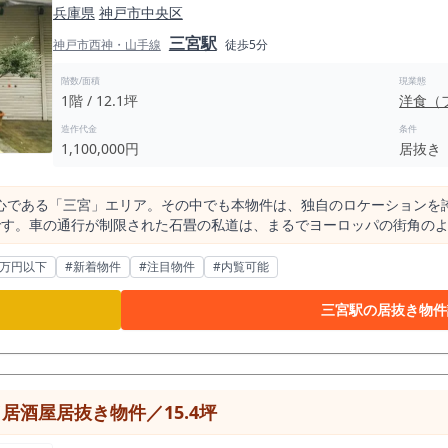
兵庫県
神戸市中央区
三宮駅
神戸市西神・山手線
徒歩5分
階数/面積
現業態
1階 / 12.1坪
洋食（
造作代金
条件
1,100,000円
居抜き
心である「三宮」エリア。その中でも本物件は、独自のロケーションを
です。車の通行が制限された石畳の私道は、まるでヨーロッパの街角のよ
ガスから切り離されたこの空間は、お客様にゆったりと食事を楽しんで
を歩く見込み客も、車の往来を気にすることなく安心して店舗の外観や
0万円以下
#新着物件
#注目物件
#内覧可能
閑静なロケーションでありながら、周辺の集客基盤は確かなも
から徒歩5分というアクセス性を備え 1日あたり約112,000人が利用す
三宮駅の居抜き物件
0人が利用する元町駅が徒歩圏内に集積しています。 平日のオフィスワー
観光客など、多様な客層が日常的に行き交う巨大な商圏を形成しています。 出店戦略を練
0メートル圏内には約2,424件もの飲食店が存在しています。 しかし
ります。神戸は洋食文化が深く根付いている街であるにもかかわらず 周辺
て大きなビジネスの勝機となります。 需要に対して競合が少ないこの
酒屋居抜き物件／15.4坪
価格競争に巻き込まれることなく長く愛される店舗を構築する事業計画を描くこ
営する上で効率的なサイズ感です。経営者様ご自身と少数のスタッフで店