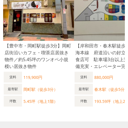
【豊中市・岡町駅徒歩3分】岡町
【岸和田市・春木駅徒歩
店街沿いカフェ・喫茶店居抜き
海本線 府道沿いの好立
物件／約5.45坪のワンオペ小規
食店可 駐車場3台以上
模い居抜き物件
備充実・エレベーター完
119,900円
880,000円
賃料
賃料
岡町駅（徒歩3分）
春木駅（徒歩5分
最寄駅
最寄駅
5.45坪（地上1階）
193.59坪（地上2
坪数
坪数