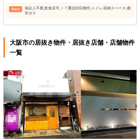
保証⼈不要,飲⾷店可,ＩＴ重説対応物件,トイレ,収納スペース,都
Point
市ガス
大阪市の居抜き物件・居抜き店舗・店舗物件
一覧