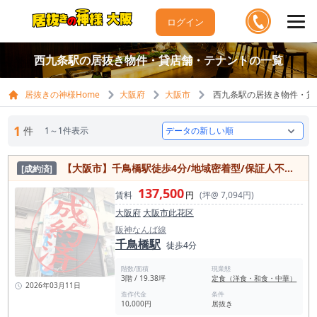
ログイン
西九条駅の居抜き物件・貸店舗・テナントの一覧
居抜きの神様Home
大阪府
大阪市
西九条駅の居抜き物件・貸
1
件
1～1件表示
【大阪市】千⿃橋駅徒歩4分/地域密着型/保証人不要/15万以下/店舗付き住居物件
[成約済]
137,500
賃料
円
(坪@ 7,094円)
大阪府
大阪市此花区
阪神なんば線
千鳥橋駅
徒歩4分
階数/面積
現業態
3階 / 19.38坪
定食（洋食・和食・中華）
2026年03月11日
造作代金
条件
10,000円
居抜き