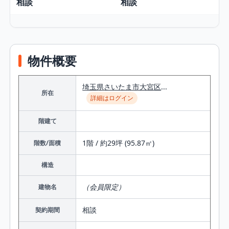
相談
相談
物件概要
埼玉県
さいたま市大宮区
...
所在
詳細はログイン
階建て
1階 / 約29坪 (95.87㎡)
階数/面積
構造
（会員限定）
建物名
相談
契約期間