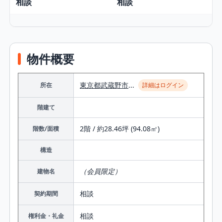
相談
相談
物件概要
東京都
武蔵野市
...
所在
詳細はログイン
階建て
2階 / 約28.46坪 (94.08㎡)
階数/面積
構造
（会員限定）
建物名
相談
契約期間
相談
権利金・礼金