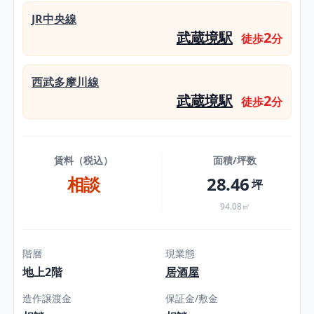
JR中央線
武蔵境駅
2
徒歩
分
西武多摩川線
武蔵境駅
2
徒歩
分
賃料（税込）
面積/坪数
相談
28.46
坪
94.08㎡
階層
現業態
地上2階
居酒屋
造作譲渡金
保証金/敷金