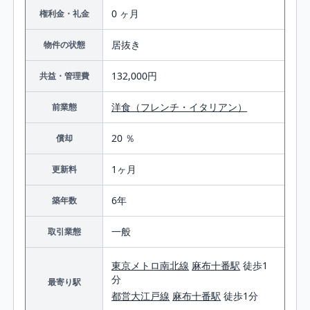
0 ヶ月
権利金・礼金
居抜き
物件の状態
132,000円
共益・管理費
洋食（フレンチ・イタリアン）
前業態
20 ％
償却
1ヶ月
更新料
6年
築年数
一般
取引業態
東京メトロ南北線
麻布十番駅
徒歩1
分
最寄り駅
都営大江戸線
麻布十番駅
徒歩1分