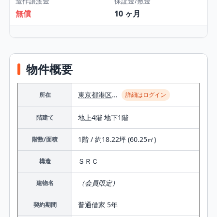
造作譲渡金
保証金/敷金
無償
10 ヶ月
物件概要
東京都
港区
...
所在
詳細はログイン
地上4階 地下1階
階建て
1階 / 約18.22坪 (60.25㎡)
階数/面積
ＳＲＣ
構造
（会員限定）
建物名
普通借家 5年
契約期間