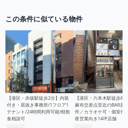
この条件に似ている物件
【港区・赤坂駅徒歩2分】内装
【港区・六本木駅徒歩6分
付き・居抜き事務所/1フロア1
麻布交差点至近のBAR居
テナント/24時間利用可能/軽飲
件／カラオケ可・個室付
食相談可
夜営業向き14坪店舗