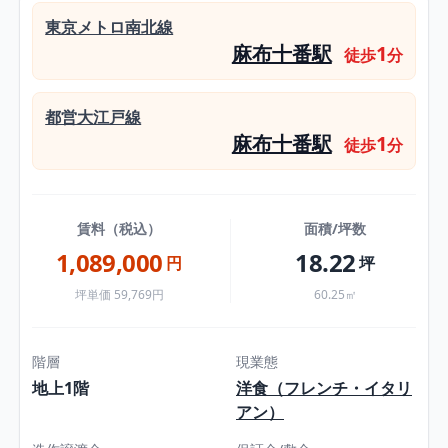
東京メトロ南北線
麻布十番駅
1
徒歩
分
都営大江戸線
麻布十番駅
1
徒歩
分
賃料（税込）
面積/坪数
1,089,000
18.22
円
坪
坪単価 59,769円
60.25㎡
階層
現業態
地上1階
洋食（フレンチ・イタリ
アン）