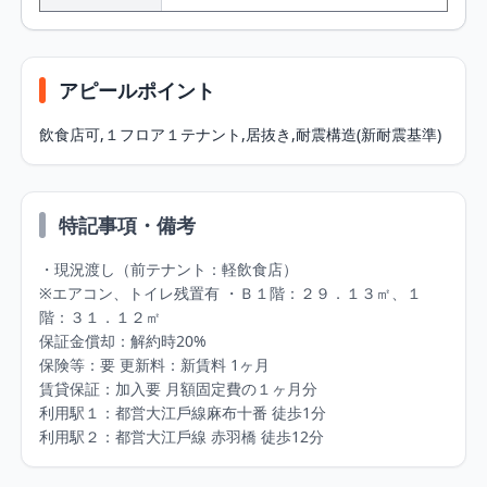
アピールポイント
飲⾷店可,１フロア１テナント,居抜き,耐震構造(新耐震基準)
特記事項・備考
・現況渡し（前テナント：軽飲⾷店） 

※エアコン、トイレ残置有 ・Ｂ１階：２９．１３㎡、１
階：３１．１２㎡

保証⾦償却：解約時20% 

保険等：要 更新料：新賃料 1ヶ⽉ 

賃貸保証：加⼊要 ⽉額固定費の１ヶ⽉分 

利⽤駅１：都営⼤江⼾線⿇布⼗番 徒歩1分 

利⽤駅２：都営⼤江⼾線 ⾚⽻橋 徒歩12分