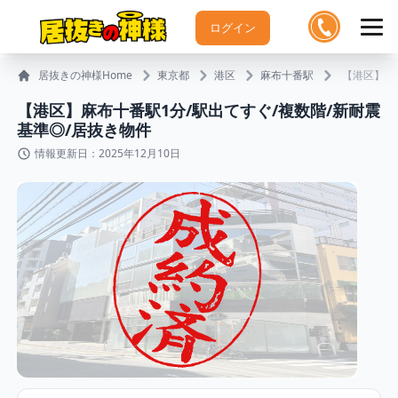
ログイン
居抜きの神様Home
東京都
港区
麻布十番駅
【港区】⿇
【港区】⿇布⼗番駅1分/駅出てすぐ/複数階/新耐震
基準◎/居抜き物件
情報更新日：2025年12月10日