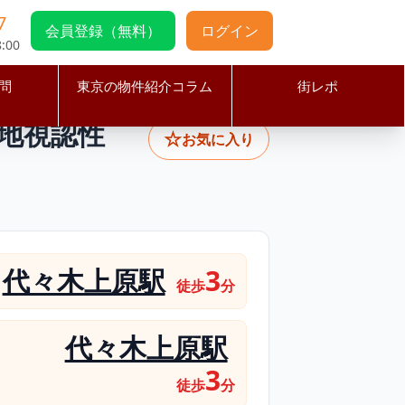
7
会員登録（無料）
ログイン
:00
問
東京の物件紹介コラム
街レポ
居抜き！角地視認性◎ 12坪の飲食店向け物件
角地視認性
☆
お気に入り
代々木上原駅
3
徒歩
分
代々木上原駅
3
徒歩
分