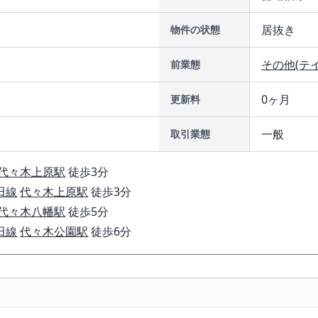
居抜き
物件の状態
その他(テ
前業態
0ヶ月
更新料
一般
取引業態
代々木上原駅
徒歩3分
田線
代々木上原駅
徒歩3分
代々木八幡駅
徒歩5分
田線
代々木公園駅
徒歩6分