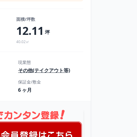
面積/坪数
12.11
坪
40.02㎡
現業態
その他(テイクアウト等)
保証金/敷金
6 ヶ月