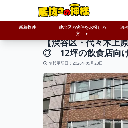
新着物件
他地区の物件をお探しの
独
居抜きの神様Home
東京都
渋谷
方 ▼
【渋谷区・代々木上原
◎ 12坪の飲食店向
情報更新日：2026年05月28日