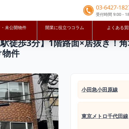
03-6427-182
受付時間 9:00 - 18
占・未公開物件
開業に役立つコラム
よくある質
区
代々木上原駅
【渋谷区・代々木上原駅徒歩3分】1階路面×
駅徒歩3分】1階路面×居抜き！
け物件
小田急小田原線
東京メトロ千代田線