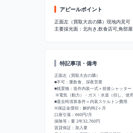
アピールポイント
正⾯左（買取⼤吉の隣）現地内⾒可

主要採光⾯：北向き,飲⾷店可,⾓部屋
特記事項・備考
正⾯左（買取⼤吉の隣） 

■不可：重飲⾷、深夜営業

■残置物：造作内装⼀式＋前後シャッター

 ※電気（動⼒）・ガス・⽔道（但し、使⽤調査及び、⼯事が必要な場合は借主負担）

■退去時清算条件＝内装スケルトン費⽤ 

※保証⾦償却：解約時2ヶ⽉ 

⼝座引落：660円/⽉ 

保険等：要 2年32,760円 

賃貸保証：加⼊要 
