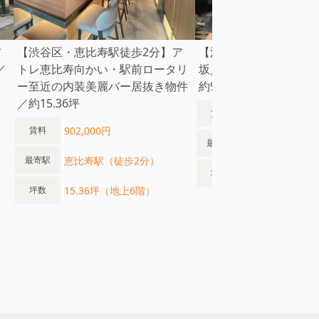
玄
【渋谷区・恵比寿駅徒歩2分】ア
【渋谷区】渋谷駅徒歩
／
トレ恵比寿向かい・駅前ロータリ
坂／小箱物件／周辺繁
ー至近の内装美麗バー居抜き物件
約9.2坪／3階右側区画
／約15.36坪
319,000円
賃料
902,000円
賃料
渋谷駅（徒歩3
最寄駅
恵比寿駅（徒歩2分）
最寄駅
5坪（地上3階）
坪数
15.36坪（地上6階）
坪数