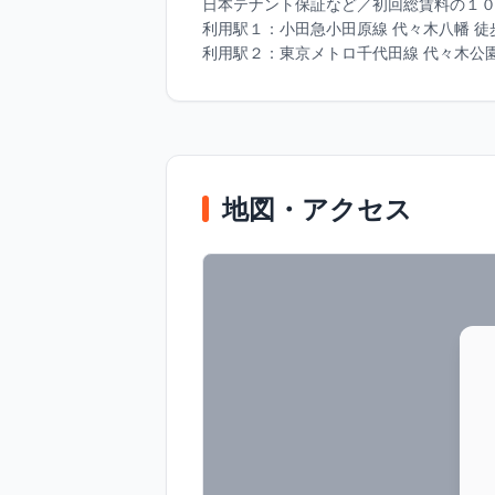
⽇本テナント保証など／初回総賃料の１０
利⽤駅１：⼩⽥急⼩⽥原線 代々⽊⼋幡 徒歩5
利⽤駅２：東京メトロ千代⽥線 代々⽊公園
地図・アクセス