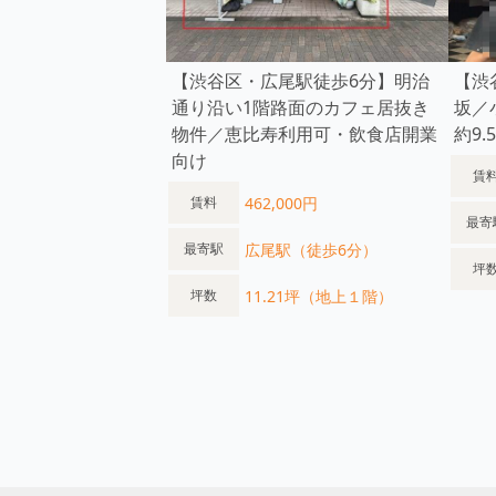
【渋谷区・広尾駅徒歩6分】明治
【渋
通り沿い1階路面のカフェ居抜き
坂／
物件／恵比寿利用可・飲食店開業
約9.
向け
賃
462,000円
賃料
最寄
広尾駅（徒歩6分）
最寄駅
坪
11.21坪（地上１階）
坪数