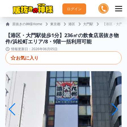
ログイン
居抜きの神様Home
東京都
港区
大門駅
【港区・大門駅
【港区・大門駅徒歩1分】236㎡の飲食店居抜き物
件/浜松町エリア/8・9階一括利用可能
情報更新日：2026年06月05日
☆
お気に入り