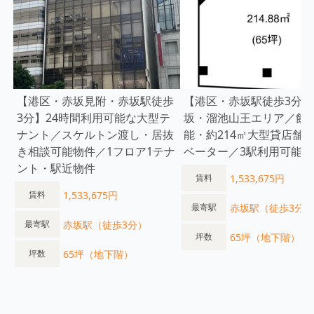
【港区・赤坂見附・赤坂駅徒歩
【港区・赤坂駅徒歩3分】
3分】24時間利用可能な大型テ
坂・溜池山王エリア／飲
ナント／スケルトン渡し・居抜
能・約214㎡大型貸店舗
き相談可能物件／1フロア1テナ
ベーター／3駅利用可能
ント・駅近物件
1,533,675円
賃料
1,533,675円
賃料
赤坂駅（徒歩3分）
最寄駅
赤坂駅（徒歩3分）
最寄駅
65坪（地下階）
坪数
65坪（地下階）
坪数