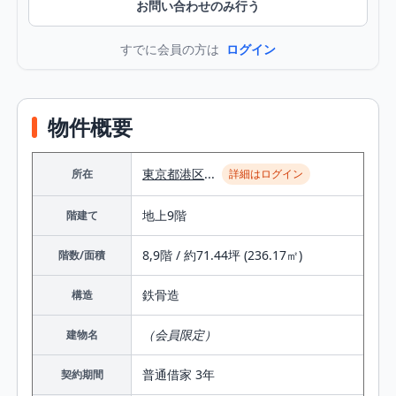
お問い合わせのみ行う
すでに会員の方は
ログイン
物件概要
東京都
港区
...
所在
詳細はログイン
地上9階
階建て
8,9階 / 約71.44坪 (236.17㎡)
階数/面積
鉄⾻造
構造
（会員限定）
建物名
普通借家 3年
契約期間