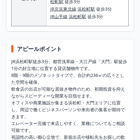
松町駅
徒歩3分
JR京浜東北線
浜松町駅
徒歩3分
JR山手線
浜松町駅
徒歩3分
アピールポイント
JR浜松町駅徒歩3分、都営浅草線・大江戸線「大門」駅徒歩
1分の好立地に位置する貸店舗物件です。

8階・9階のメゾネットタイプで、合計約236㎡の広々とし
た空間を確保。

飲食店の出店が可能な居抜き物件のため、初期投資を抑え
ながらスピーディーな開業を目指せます。

オフィスや商業施設が集まる浜松町・大門エリアに位置
し、周辺で働くビジネスパーソンや来街者の集客が期待で
きます。

エレベーター完備で来店しやすく、業種についてもご相談
可能です。

視認性の高い都心立地で、新規出店や移転先をお探しの飲