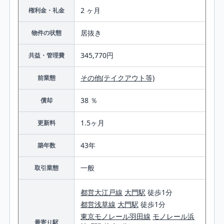
2 ヶ月
権利金・礼金
居抜き
物件の状態
345,770円
共益・管理費
その他(テイクアウト等)
前業態
38 ％
償却
1.5ヶ月
更新料
43年
築年数
一般
取引業態
都営大江戸線
大門駅
徒歩1分
都営浅草線
大門駅
徒歩1分
東京モノレール羽田線
モノレール浜
最寄り駅