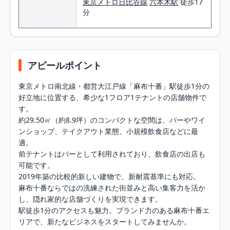
東京メトロ日比谷線
六本木駅
徒歩17
分
アピールポイント
東京メトロ南北線・都営大江戸線「麻布十番」駅徒歩1分の
好立地に位置する、希少な1フロア1テナントの店舗物件で
す。

約29.50㎡（約8.9坪）のコンパクトな空間は、バーやワイ
ンショップ、テイクアウト業態、小規模飲食店などに最
適。

前テナントはバーとして利用されており、飲食店の出店も
可能です。

2019年築の比較的新しい建物で、新耐震基準にも対応。

麻布十番ならではの洗練された街並みと高い集客力を活か
し、隠れ家的な店舗づくりを実現できます。

駅徒歩1分のアクセスも魅力。ブランド力のある麻布十番エ
リアで、新たなビジネスをスタートしてみませんか。