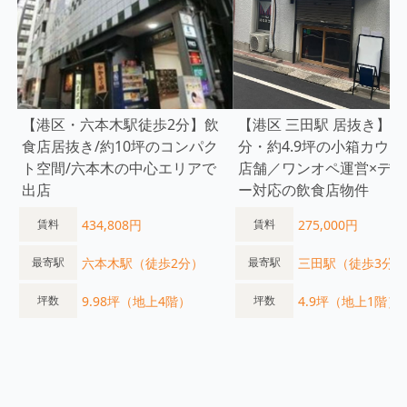
【港区・六本木駅徒歩2分】飲
【港区 三田駅 居抜き】徒
食店居抜き/約10坪のコンパク
分・約4.9坪の小箱カウン
ト空間/六本木の中心エリアで
店舗／ワンオペ運営×デリ
出店
ー対応の飲食店物件
434,808円
275,000円
賃料
賃料
六本木駅（徒歩2分）
三田駅（徒歩3分）
最寄駅
最寄駅
9.98坪（地上4階）
4.9坪（地上1階）
坪数
坪数