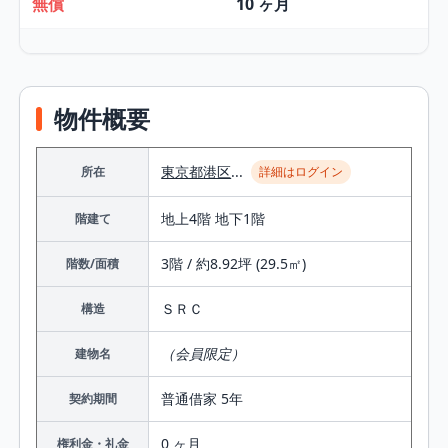
無償
10 ヶ月
物件概要
東京都
港区
...
所在
詳細はログイン
地上4階 地下1階
階建て
3階 / 約8.92坪 (29.5㎡)
階数/面積
ＳＲＣ
構造
（会員限定）
建物名
普通借家 5年
契約期間
0 ヶ月
権利金・礼金