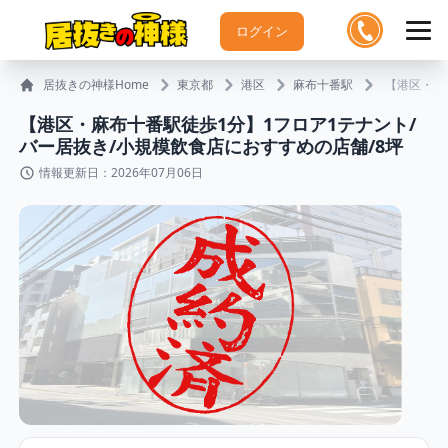
ログイン
居抜きの神様Home
東京都
港区
麻布十番駅
【港区・麻
【港区・麻布十番駅徒歩1分】1フロア1テナント/
バー居抜き/小規模飲食店におすすめの店舗/8坪
情報更新日：2026年07月06日