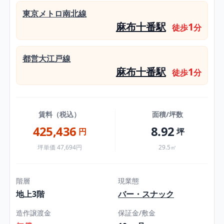
東京メトロ南北線
麻布十番駅
1
徒歩
分
都営大江戸線
麻布十番駅
1
徒歩
分
賃料（税込）
面積/坪数
425,436
8.92
円
坪
坪単価 47,694円
29.5㎡
階層
現業態
地上3階
バー・スナック
造作譲渡金
保証金/敷金