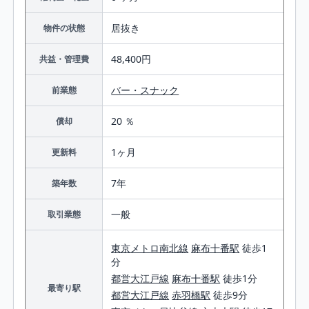
居抜き
物件の状態
48,400円
共益・管理費
バー・スナック
前業態
20 ％
償却
1ヶ月
更新料
7年
築年数
一般
取引業態
東京メトロ南北線
麻布十番駅
徒歩1
分
都営大江戸線
麻布十番駅
徒歩1分
最寄り駅
都営大江戸線
赤羽橋駅
徒歩9分