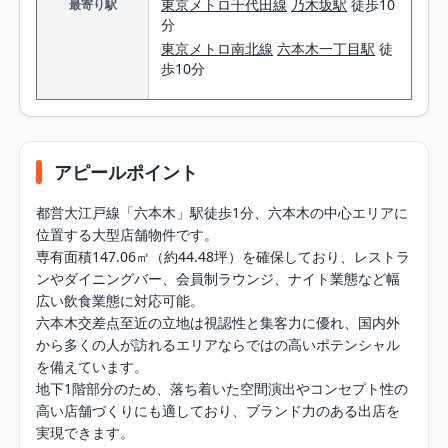
東京メトロ千代田線
乃木坂駅
徒歩10
最寄り駅
分
東京メトロ南北線
六本木一丁目駅
徒
歩10分
アピールポイント
都営大江戸線「六本木」駅徒歩1分、六本木の中心エリアに
位置する大型店舗物件です。

専有面積147.06㎡（約44.48坪）を確保しており、レストラ
ンやダイニングバー、会員制ラウンジ、ナイト業態など幅
広い飲食業態に対応可能。

六本木交差点至近の立地は視認性と集客力に優れ、国内外
から多くの人が訪れるエリアならではの高いポテンシャル
を備えています。

地下1階部分のため、落ち着いた空間演出やコンセプト性の
高い店舗づくりにも適しており、ブランド力のある出店を
実現できます。
