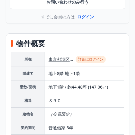
お問い合わせのみ行う
すでに会員の方は
ログイン
物件概要
東京都
港区
...
所在
詳細はログイン
地上8階 地下1階
階建て
地下1階 / 約44.48坪 (147.06㎡)
階数/面積
ＳＲＣ
構造
（会員限定）
建物名
普通借家 3年
契約期間