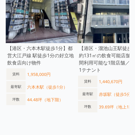
【港区・六本木駅徒歩1分】都
【港区・溜池山王駅徒歩2
営大江戸線 駅徒歩1分の好立地
約131㎡の飲食可能店舗／
飲食店向け物件
間利用可能な1階店舗／1
1テナント
1,958,000円
賃料
1,440,670円
賃料
六本木駅（徒歩1分）
最寄駅
赤坂駅（徒歩5分）
最寄駅
44.48坪（地下階）
坪数
39.69坪（地上1階
坪数