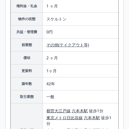
1 ヶ月
権利金・礼金
スケルトン
物件の状態
0円
共益・管理費
その他(テイクアウト等)
前業態
2 ヶ月
償却
1ヶ月
更新料
42年
築年数
一般
取引業態
都営大江戸線
六本木駅
徒歩1分
東京メトロ日比谷線
六本木駅
徒歩1
分