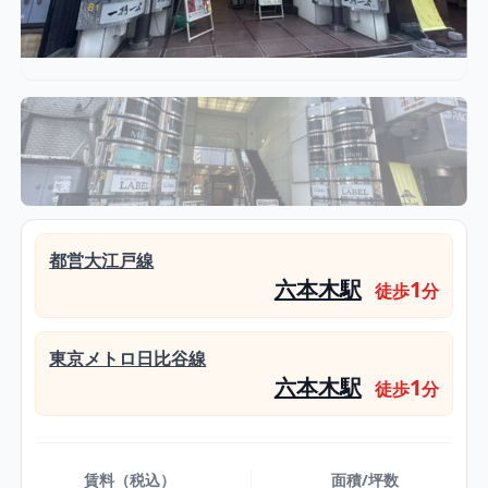
都営大江戸線
六本木駅
1
徒歩
分
東京メトロ日比谷線
六本木駅
1
徒歩
分
賃料（税込）
面積/坪数