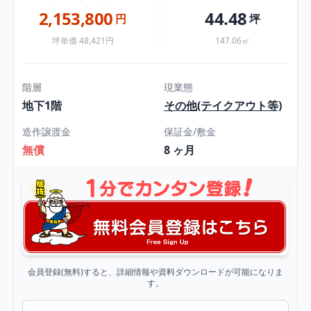
2,153,800
44.48
円
坪
坪単価 48,421円
147.06㎡
階層
現業態
地下1階
その他(テイクアウト等)
造作譲渡金
保証金/敷金
無償
8 ヶ月
会員登録(無料)すると、詳細情報や資料ダウンロードが可能になりま
す。