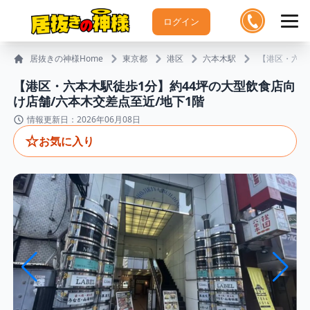
ログイン
居抜きの神様Home
東京都
港区
六本木駅
【港区・六本
【港区・六本木駅徒歩1分】約44坪の大型飲食店向
け店舗/六本木交差点至近/地下1階
情報更新日：2026年06月08日
☆
お気に入り