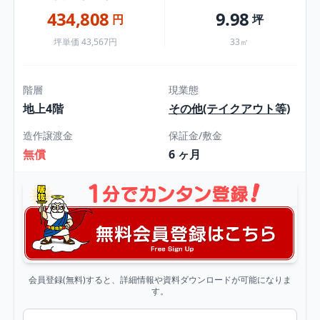
434,808
9.98
円
坪
坪単価 43,567円
33㎡
階層
現業態
地上4階
その他(テイクアウト等)
造作譲渡金
保証金/敷金
無償
6 ヶ月
会員登録(無料)すると、詳細情報や資料ダウンロードが可能になりま
す。