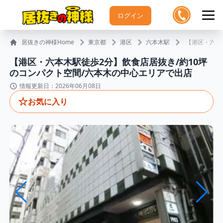
ログイン
居抜きの神様Home
東京都
港区
六本木駅
【港区・六本
【港区・六本木駅徒歩2分】飲食店居抜き/約10坪
のコンパクト空間/六本木の中心エリアで出店
情報更新日：2026年06月08日
☆
お気に入り