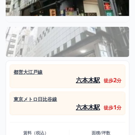
都営大江戸線
六本木駅
2
徒歩
分
東京メトロ日比谷線
六本木駅
1
徒歩
分
賃料（税込）
面積/坪数