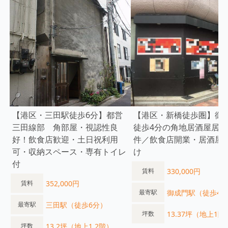
【港区・三田駅徒歩6分】都営
【港区・新橋徒歩圏】御
三⽥線部 角部屋・視認性良
徒歩4分の角地居酒屋居抜
好！飲食店歓迎・土日祝利用
件／飲食店開業・居酒屋
可・収納スペース・専有トイレ
け
付
330,000円
賃料
352,000円
賃料
御成門駅（徒歩4
最寄駅
三田駅（徒歩6分）
最寄駅
13.37坪（地上1階
坪数
13.2坪（地上1.2階）
坪数