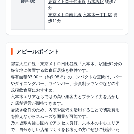
東京メトロ千代田線
乃木坂駅
徒歩7
最寄り駅
分
東京メトロ南北線
六本木一丁目駅
徒
歩11分
アピールポイント
都営大江戸線・東京メトロ日比谷線「六本木」駅徒歩2分の
好立地に位置する飲食店居抜き物件です。

専有面積33.00㎡（約9.98坪）のコンパクトな空間は、バー
やダイニングバー、ワインバー、会員制ラウンジなどの小
規模飲食店におすすめ。

六本木エリアならではの高い集客力とブランド力を活かし
た店舗運営が期待できます。

居抜き物件のため、内装や設備を活用することで初期費用
を抑えながらスムーズな開業が可能です。

乃木坂駅も徒歩圏内でアクセス良好。六本木の中心エリア
で、自分らしい店舗づくりをお考えの方にぜひご検討いた