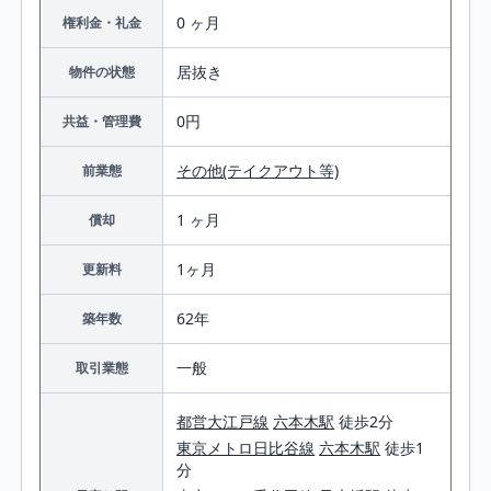
0 ヶ月
権利金・礼金
居抜き
物件の状態
0円
共益・管理費
その他(テイクアウト等)
前業態
1 ヶ月
償却
1ヶ月
更新料
62年
築年数
一般
取引業態
都営大江戸線
六本木駅
徒歩2分
東京メトロ日比谷線
六本木駅
徒歩1
分