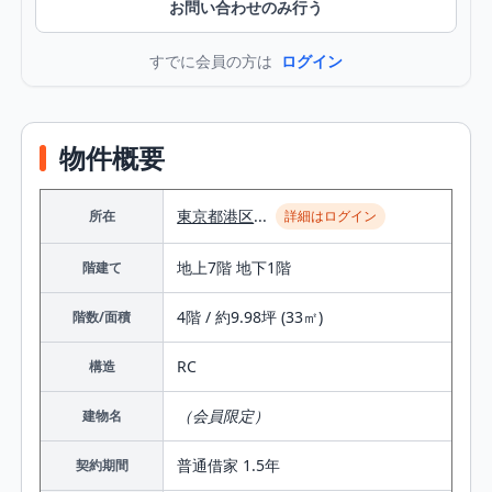
お問い合わせのみ行う
すでに会員の方は
ログイン
物件概要
東京都
港区
...
所在
詳細はログイン
地上7階 地下1階
階建て
4階 / 約9.98坪 (33㎡)
階数/面積
RC
構造
（会員限定）
建物名
普通借家 1.5年
契約期間