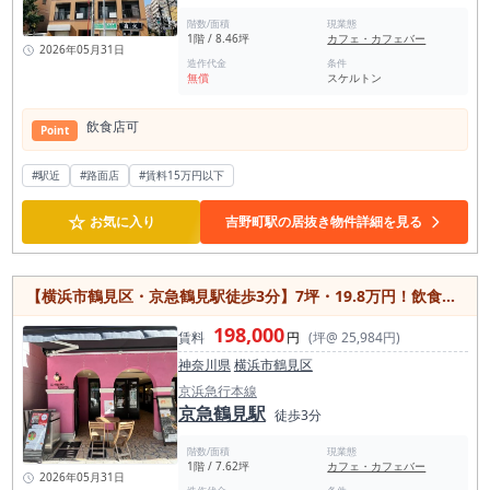
階数/面積
現業態
1階 / 8.46坪
カフェ・カフェバー
2026年05月31日
造作代金
条件
無償
スケルトン
飲⾷店可
Point
#駅近
#路面店
#賃料15万円以下
☆
お気に入り
吉野町駅の居抜き物件詳細を見る
【横浜市鶴見区・京急鶴見駅徒歩3分】7坪・19.8万円！飲食店居抜きの1階路面店
198,000
賃料
円
(坪@ 25,984円)
神奈川県
横浜市鶴見区
京浜急行本線
京急鶴見駅
徒歩3分
階数/面積
現業態
1階 / 7.62坪
カフェ・カフェバー
2026年05月31日