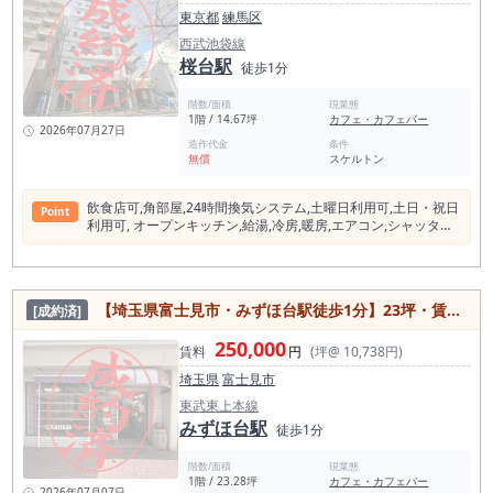
東京都
練馬区
西武池袋線
桜台駅
徒歩1分
階数/面積
現業態
1階 / 14.67坪
カフェ・カフェバー
2026年07月27日
造作代金
条件
無償
スケルトン
飲⾷店可,⾓部屋,24時間換気システム,⼟曜⽇利⽤可,⼟⽇・祝⽇
Point
利⽤可, オープンキッチン,給湯,冷房,暖房,エアコン,シャッター
⾬⼾
【埼玉県富士見市・みずほ台駅徒歩1分】23坪・賃料25万円｜飲食店可×都市ガス×電動シャッター付の駅前好立地物件
[成約済]
250,000
賃料
円
(坪@ 10,738円)
埼玉県
富士見市
東武東上本線
みずほ台駅
徒歩1分
階数/面積
現業態
1階 / 23.28坪
カフェ・カフェバー
2026年07月07日