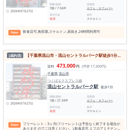
階数/面積
現業態
1階 / 7.56坪
カフェ・カフェバー
2026年07月27日
造作代金
条件
無償
スケルトン
飲⾷店可,⾓部屋,スケルトン,居抜き,24時間利⽤可
Point
【千葉県流山市・流山セントラルパーク駅徒歩1分】駅近1分・フリーレント3ヶ月付！飲食店可の分割区画テナント
[成約済]
473,000
賃料
円
(坪@ 17,300円)
千葉県
流山市
つくばエクスプレス線
流山セントラルパーク駅
徒歩1分
階数/面積
現業態
1階 / 27.34坪
カフェ・カフェバー
2026年07月27日
造作代金
条件
無償
スケルトン
フリーレント：3ヶ⽉(フリーレントは予告なく終了する場合が
Point
あります のでご注意ください。),飲⾷店可,１フロア１テナン