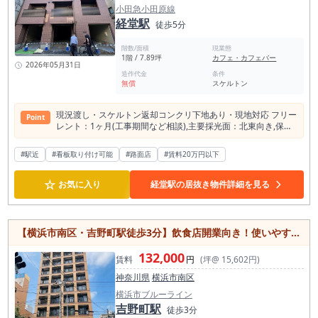
小田急小田原線
経堂駅
徒歩5分
階数/面積
現業態
1階 / 7.89坪
カフェ・カフェバー
2026年05月31日
造作代金
条件
無償
スケルトン
現況渡し・スケルトン返却コンクリ下地あり・現地対応 フリー
Point
レント：1ヶ⽉(⼯事期間など相談),主要採光⾯：北東向き,保証
⼈ 不要,飲⾷店可,⾓部屋,⼟⽇・祝⽇利⽤可,電動シャッター,⽕
災警報器（報知機）
#駅近
#看板取り付け可能
#路面店
#賃料20万円以下
☆
お気に入り
経堂駅の居抜き物件詳細を見る
【横浜市南区・吉野町駅徒歩3分】飲食店開業向き！使いやすい8坪物件
132,000
賃料
円
(坪@ 15,602円)
神奈川県
横浜市南区
横浜市ブルーライン
吉野町駅
徒歩3分