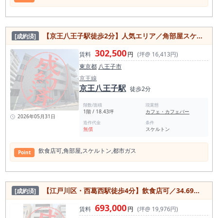
【京王八王子駅徒歩2分】人気エリア／角部屋スケルトン物件（18坪）
[成約済]
302,500
賃料
円
(坪@ 16,413円)
東京都
八王子市
京王線
京王八王子駅
徒歩2分
階数/面積
現業態
1階 / 18.43坪
カフェ・カフェバー
2026年05月31日
造作代金
条件
無償
スケルトン
飲⾷店可,⾓部屋,スケルトン,都市ガス
Point
【江戸川区・西葛西駅徒歩4分】飲食店可／34.69坪・1フロア1テナント／フリーレント1ヶ月
[成約済]
693,000
賃料
円
(坪@ 19,976円)