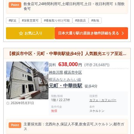
飲⾷店可,24時間利⽤可,⼟曜⽇利⽤可,⼟⽇・祝⽇利⽤可 １階飲
Point
⾷可
#駅近
#深夜営業可
#看板取り付け可能
#路面店
#角地
☆
お気に入り
日本大通り駅の居抜き物件詳細を見る
【横浜市中区・元町・中華街駅徒歩4分】人気観光エリア至近！飲食店向け22坪テナント
638,000
賃料
円
(坪@ 28,648円)
神奈川県
横浜市中区
横浜みなとみらい線
元町・中華街駅
徒歩4分
階数/面積
現業態
1階 / 22.27坪
カフェ・カフェバー
2026年05月31日
造作代金
条件
無償
スケルトン
主要採光⾯：北⻄向き,保証⼈不要,飲⾷店可,スケルトン,都市ガ
Point
ス