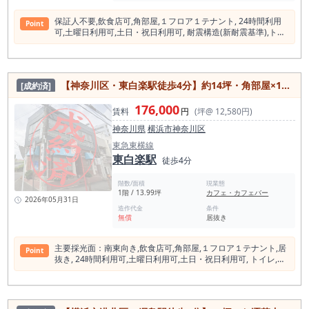
保証⼈不要,飲⾷店可,⾓部屋,１フロア１テナント, 24時間利⽤
Point
可,⼟曜⽇利⽤可,⼟⽇・祝⽇利⽤可, 耐震構造(新耐震基準),トイ
レ,冷房,暖房, エアコン,ビルトインエアコン,インターネット対
応,エレベーター
【神奈川区・東⽩楽駅徒歩4分】約14坪・角部屋×1フロア貸しの飲食店居抜き／24時間可
[成約済]
176,000
賃料
円
(坪@ 12,580円)
神奈川県
横浜市神奈川区
東急東横線
東白楽駅
徒歩4分
階数/面積
現業態
1階 / 13.99坪
カフェ・カフェバー
2026年05月31日
造作代金
条件
無償
居抜き
主要採光⾯：南東向き,飲⾷店可,⾓部屋,１フロア１テナント,居
Point
抜き, 24時間利⽤可,⼟曜⽇利⽤可,⼟⽇・祝⽇利⽤可, トイレ,冷
蔵庫,給湯,都市ガス,エアコン