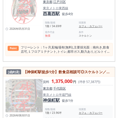
東京都
江戸川区
東京メトロ東西線
西葛西駅
徒歩4分
階数/面積
現業態
1階 / 34.69坪
カフェ・カフェバー
2026年05月31日
造作代金
条件
無償
スケルトン
フリーレント：1ヶ⽉,駐輪場有(無料),主要採光⾯：南向き,飲⾷
Point
店可,１フロア１テナント,トイレ,都市ガス,動⼒あり,ビルトイン
エアコン,電動シャッター,⽕災警報器（報知機）
【神保町駅徒歩1分】飲食店相談可◎スケルトン／24時間利用可・複数路線利用可能【千代田区】
[成約済]
1,375,000
賃料
円
(坪@ 57,387円)
東京都
千代田区
東京メトロ半蔵門線
神保町駅
徒歩1分
階数/面積
現業態
1階 / 23.96坪
カフェ・カフェバー
2026年08月01日