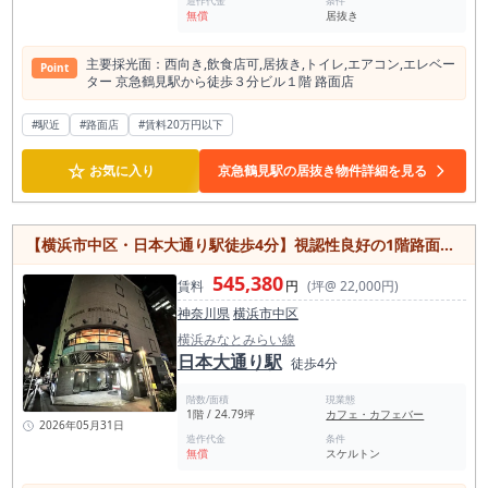
造作代金
条件
無償
居抜き
主要採光⾯：⻄向き,飲⾷店可,居抜き,トイレ,エアコン,エレベー
Point
ター 京急鶴⾒駅から徒歩３分ビル１階 路⾯店
#駅近
#路面店
#賃料20万円以下
☆
お気に入り
京急鶴見駅の居抜き物件詳細を見る
【横浜市中区・日本大通り駅徒歩4分】視認性良好の1階路面店！24坪・飲食店可
545,380
賃料
円
(坪@ 22,000円)
神奈川県
横浜市中区
横浜みなとみらい線
日本大通り駅
徒歩4分
階数/面積
現業態
1階 / 24.79坪
カフェ・カフェバー
2026年05月31日
造作代金
条件
無償
スケルトン