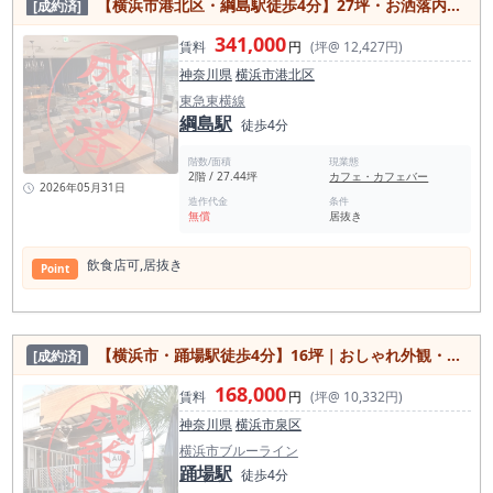
【横浜市港北区・綱島駅徒歩4分】27坪・お洒落内装の居抜き物件／即営業可
[成約済]
341,000
賃料
円
(坪@ 12,427円)
神奈川県
横浜市港北区
東急東横線
綱島駅
徒歩4分
階数/面積
現業態
2階 / 27.44坪
カフェ・カフェバー
2026年05月31日
造作代金
条件
無償
居抜き
飲⾷店可,居抜き
Point
【横浜市・踊場駅徒歩4分】16坪｜おしゃれ外観・カフェ向き居抜き・1フロア貸
[成約済]
168,000
賃料
円
(坪@ 10,332円)
神奈川県
横浜市泉区
横浜市ブルーライン
踊場駅
徒歩4分