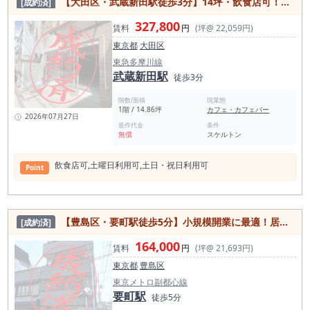
【大田区・武蔵新田駅徒歩3分】14坪・飲食店可！土日祝利用可能で地域密着営業にもおすすめの店舗物件！
[成約済]
327,800
賃料
円
(坪@ 22,059円)
東京都
大田区
東急多摩川線
武蔵新田駅
徒歩3分
階数/面積
現業態
1階 / 14.86坪
カフェ・カフェバー
2026年07月27日
造作代金
条件
無償
スケルトン
飲⾷店可,⼟曜⽇利⽤可,⼟⽇・祝⽇利⽤可
Point
【豊島区・要町駅徒歩5分】小規模開業に最適！居抜き・スケルトン対応可能な7坪物件
[成約済]
164,000
賃料
円
(坪@ 21,693円)
東京都
豊島区
東京メトロ副都心線
要町駅
徒歩5分