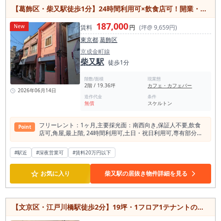
ー、昼夜二毛作型の小箱飲食店などで検討しやすい飲食店居抜
【葛飾区・柴又駅徒歩1分】24時間利用可×飲食店可！開業・移転におすすめの19坪物件
き物件です。 立地は、東京メトロ日比谷線「広尾」駅徒歩6
分。 さらにJR山手線「恵比寿」駅からも利用圏内で、広尾・恵
187,000
New
賃料
円
(坪@ 9,659円)
比寿の双方からの集客を検討しやすいエリアです。 明治通り沿
い、天現寺橋交差点そばに位置しており、車通り・人通りのあ
東京都
葛飾区
る通り沿いで店舗認知を作りやすい点も魅力です。 1階路面店
京成金町線
舗のため、店頭看板、メニュー掲出、テイクアウト訴求、外観
柴又駅
演出によって、通行人への視認性を確保しやすい物件です。 周
徒歩1分
辺には、都立広尾病院、北里大学研究所病院、有栖川宮記念公
園などがあり、近隣住民、病院関係者、通院・見舞い利用者、
階数/面積
現業態
公園利用者、周辺ワーカーなど、時間帯ごとに異なる来店需要
2階 / 19.36坪
カフェ・カフェバー
2026年06月14日
を見込める立地です。朝から昼はカフェ・ランチ・テイクアウ
造作代金
条件
ト、午後は喫茶・スイーツ需要、夜はカフェバーや軽い食事需
無償
スケルトン
要を狙うなど、11坪台の小箱店舗として時間帯別に売上を作る
営業設計がしやすい点も特徴です。 広尾・恵比寿エリアは、価
格だけで勝負するよりも、店舗の雰囲気、メニューの専門性、
フリーレント：1ヶ⽉,主要採光⾯：南⻄向き,保証⼈不要,飲⾷
Point
内装の見せ方、リピート導線が重要になるエリアです。 本物件
店可,⾓屋,最上階, 24時間利⽤可,⼟⽇・祝⽇利⽤可,専有部分に
は、路面店舗としての視認性と、カフェ居抜きとしての既存内
トイレあり,都市ガス,エアコン
装を活かしながら、小規模でも印象に残る店舗づくりを検討し
#駅近
#深夜営業可
#賃料20万円以下
やすい物件です。 オーナー自らが現場に立つカフェ開業、小規
模チームで運営するカフェバー、近隣住民に日常使いされる軽
飲食店などに向いています。 営業時間は24時までとなりま
☆
お気に入り
柴又駅の居抜き物件詳細を見る
す。 業態業種制限として風営法関係・カラオケは不可のため、
通常のカフェ、カフェバー、軽飲食、スイーツ、テイクアウ
ト、ランチ営業、夜カフェ業態などでの検討が現実的です。 出
店にあたっては、インフラ容量、厨房設備、排気・給排水、空
【文京区・江戸川橋駅徒歩2分】19坪・1フロア1テナントの居抜き物件！
調、既存造作の状態を内見時にご確認ください。 また、故障品
としてエアコン、製氷機の不具合があるため、設備状況につい