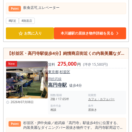
飲⾷店可,エレベーター
Point
#駅近
#路面店
☆
お気に入り
本川越駅の居抜き物件詳細を見る
【杉並区・高円寺駅徒歩4分】純情商店街近くの内装美麗なダイニングバー居抜き物件／約17.65坪
275,000
New
賃料
円
(坪@ 15,580円)
東京都
杉並区
JR総武線
高円寺駅
徒歩4分
階数/面積
現業態
2階 / 17.65坪
カフェ・カフェバー
2026年07月08日
造作代金
条件
相談
居抜き
杉並区・JR中央線／総武線「高円寺」駅徒歩4分に位置する、
Point
内装美麗なダイニングバー居抜き物件です。 高円寺駅周辺でダ