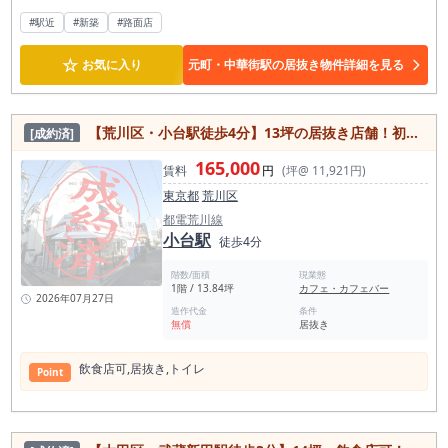
#駅近
#新築
#路面店
☆
お気に入り
元町・中華街駅の居抜き物件詳細を見る
【荒川区・小台駅徒歩4分】13坪の居抜き店舗！初期費用を抑えて開業可能な飲食店向け物件・賃料16.5万円！
[成約済]
165,000
賃料
円
(坪@ 11,921円)
東京都
荒川区
都電荒川線
小台駅
徒歩4分
階数/面積
現業態
1階 / 13.84坪
カフェ・カフェバー
2026年07月27日
造作代金
条件
無償
居抜き
飲⾷店可,居抜き,トイレ
Point