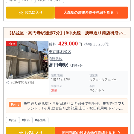
場合、スケルトンから店舗を作る場合と比較して、開業準備期
間や工事範囲を抑えられる可能性があります。特にダイニング
バーやカフェバーでは、内装の雰囲気が集客力に直結するた
☆
お気に入り
大森駅の居抜き物件詳細を見る
め、既存空間を活かせるかどうかは重要な確認ポイントです。
本物件は地上2階区画です。路面店と比較すると、通行人の自
然流入には工夫が必要ですが、高円寺のように目的来店や飲食
店探索が起きやすいエリアでは、2階店舗でもコンセプトと見
【杉並区・高円寺駅徒歩7分】JR中央線 庚申通り商店街沿いの1階路面店 飲食店可
せ方次第で十分に検討価値があります。店頭看板、階段導線、
入口まわり、外からの視認性、SNS・グルメ媒体での見せ方を
429,000
組み合わせることで、内装の良さを活かした集客導線を作るこ
New
賃料
円
(坪@ 35,250円)
とが重要です。内見時には、通りからの見え方、建物入口、階
東京都
杉並区
段導線、看板掲出の可否を必ずご確認ください。 業態として
は、既存内装を活かしたダイニングバー、カフェバー、ワイン
JR総武線
バー、ビストロ、バル、クラフトビール業態、カクテルバー、
高円寺駅
徒歩7分
昼はカフェ・夜はバーとしての二毛作業態などが検討しやすい
と考えられます。一方で、匂い・煙の強い業態、カラオケ、居
階数/面積
現業態
酒屋業態については内容によって制限があります。 重飲食や
1階 / 12.17坪
カフェ・カフェバー
煙・臭気の強いメニューを前提とする場合は、排気・厨房設
2026年06月21日
備・貸主承諾の確認が必要です。 営業時間については深夜営業
造作代金
条件
無償
スケルトン
に制限があります。 そのため、深夜帯で大きく売上を作る業態
よりも、夕方から夜の食事利用、二軒目利用、週末需要、カフ
ェバー利用を中心に営業計画を立てる方が現実的です。 高円寺
庚申通り商店街・早稲⽥通り１Ｆ部分で視認性、集客性◎ フリ
Point
は平日夜・週末ともに飲食需要が見込める街ですが、物件ごと
ーレント：1ヶ⽉,飲⾷店可,⾓部屋,⼟⽇・祝⽇利⽤可,トイレ,エ
の営業時間条件や近隣環境に合わせた営業設計が重要になりま
アコン,シャッター⾬⼾
す。 出店にあたっては、既存造作・厨房設備・排気・給排水・
電気・ガス容量・空調等の状態および使用可否を内見時にご確
#駅近
#新築
#路面店
認ください。 インフラ容量についても、出店予定業態に応じて
事前調査をおすすめします。 また、看板工事は指定業者を利用
☆
お気に入り
高円寺駅の居抜き物件詳細を見る