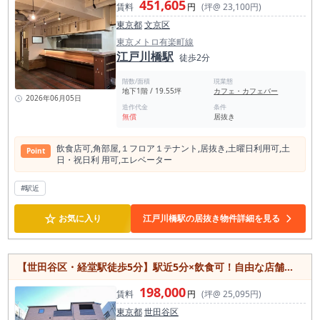
451,605
賃料
円
(坪@ 23,100円)
ても現地での確認をおすすめします。 渋谷区でカフェ居抜き物
件をお探しの方、広尾駅周辺で飲食店開業を検討されている
東京都
文京区
方、恵比寿からも利用できる1階路面店舗を探している方に
東京メトロ有楽町線
は、ぜひ一度ご確認いただきたい物件です。広尾駅徒歩6分、
明治通り沿い、天現寺橋交差点そば、約11.2坪のカフェ居抜
江戸川橋駅
徒歩2分
き。小箱ながら立地と見せ方で勝負できる、内見価値の高い飲
食店居抜き物件です。
階数/面積
現業態
地下1階 / 19.55坪
カフェ・カフェバー
2026年06月05日
造作代金
条件
無償
居抜き
飲⾷店可,⾓部屋,１フロア１テナント,居抜き,⼟曜⽇利⽤可,⼟
Point
⽇・祝⽇利 ⽤可,エレベーター
#駅近
☆
お気に入り
江戸川橋駅の居抜き物件詳細を見る
【世田谷区・経堂駅徒歩5分】駅近5分×飲食可！自由な店舗づくりが叶うテナント
198,000
賃料
円
(坪@ 25,095円)
東京都
世田谷区