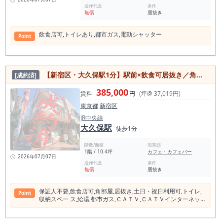
造作代金
条件
無償
居抜き
飲⾷店可,トイレあり,都市ガス,電動シャッター
Point
【新宿区・大久保駅1分】駅前×飲食可居抜き／角部屋で視認性良好／即営業可能な10坪店舗
[成約済]
385,000
賃料
円
(坪@ 37,019円)
東京都
新宿区
JR中央線
大久保駅
徒歩1分
階数/面積
現業態
1階 / 10.4坪
カフェ・カフェバー
2026年07月07日
造作代金
条件
無償
居抜き
保証⼈不要,飲⾷店可,⾓部屋,居抜き,⼟⽇・祝⽇利⽤可,トイレ,
Point
収納スペー ス,給湯,都市ガス,ＣＡＴＶ,ＣＡＴＶインターネッ
ト,インターネット使⽤無料