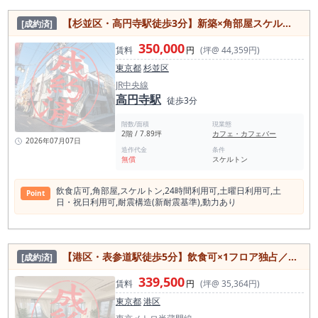
【杉並区・高円寺駅徒歩3分】新築×角部屋スケルトン／飲食可／24時間営業OK／動力あり
[成約済]
350,000
賃料
円
(坪@ 44,359円)
東京都
杉並区
JR中央線
高円寺駅
徒歩3分
階数/面積
現業態
2階 / 7.89坪
カフェ・カフェバー
2026年07月07日
造作代金
条件
無償
スケルトン
飲⾷店可,⾓部屋,スケルトン,24時間利⽤可,⼟曜⽇利⽤可,⼟
Point
⽇・祝⽇利⽤可,耐震構造(新耐震基準),動⼒あり
【港区・表参道駅徒歩5分】飲食可×1フロア独占／24時間営業可／角部屋
[成約済]
339,500
賃料
円
(坪@ 35,364円)
東京都
港区