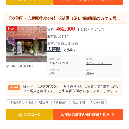
していただく場合があります。 家賃保証会社加入、指定火災保
険加入が必要で、別途、企画料および不動産手数料が必要とな
ります。 高円寺で飲食店居抜き物件を探している方、中央線沿
線で個性ある店舗を作りたい方、内装美麗なダイニングバー居
【渋谷区・広尾駅徒歩6分】明治通り沿い1階路面のカフェ居抜き物件／恵比寿利用可・飲食店開業向け
抜きを活かして出店したい方には、一度現地をご確認いただき
たい物件です。高円寺駅徒歩4分、純情商店街近く、約17.65坪
462,000
のダイニングバー居抜き。高円寺らしい飲食店文化の中で、雰
New
賃料
円
(坪@ 41,213円)
囲気ある店舗づくりを目指したい方におすすめの募集案件で
東京都
渋谷区
す。
東京メトロ日比谷線
広尾駅
徒歩6分
階数/面積
現業態
１階 / 11.21坪
カフェ・カフェバー
2026年06月19日
造作代金
条件
相談
居抜き
渋谷区・広尾駅徒歩6分、明治通り沿いに位置する1階路面のカ
Point
フェ居抜き物件です。 恵比寿駅方面からもアクセスしやすい立
地で、広尾・恵比寿エリアでカフェ開業、カフェバー開業、軽
飲食の飲食店開業を検討されている方におすすめの店舗物件で
#看板取り付け可能
#路面店
#新着物件
#注目物件
#内覧可能
す。 本物件は、約11.2坪の小箱路面店舗です。 現業態はカフ
ェ・カフェバーで、既存の内装・厨房・客席レイアウトを活用
☆
できる場合、スケルトンから新規出店するよりも、開業準備期
お気に入り
広尾駅の居抜き物件詳細を見る
間や初期投資を抑えた出店計画を立てやすくなります。カフ
ェ、喫茶店、カフェバー、軽飲食、テイクアウト併用型店舗、
スイーツ店、サンドイッチ店、ベーカリーカフェ、ワインバ