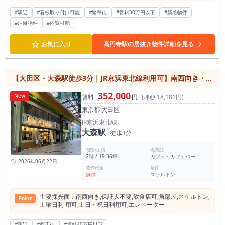
イニングバー、カフェバー、バル、ワインバー、クラフトビー
ル業態、カフェダイニングなどの出店を検討している方に、ぜ
#駅近
#看板取り付け可能
#繁華街
#賃料30万円以下
#新着物件
ひご確認いただきたい店舗物件です。 本物件の大きな魅力は、
#注目物件
#内覧可能
高円寺らしい個性ある飲食店が集まる北口エリアにあり、純情
商店街近くの飲食店集積エリアで出店を検討できる点です。 高
円寺は、中央線沿線の中でも飲食店文化が強く、個人店、バ
☆
お気に入り
高円寺駅の居抜き物件詳細を見る
ー、居酒屋、カフェ、音楽・カルチャー系の店舗が共存する独
自性のある街です。 大型チェーンだけでなく、店主の個性やコ
ンセプトが伝わる店舗が選ばれやすいエリアであり、ダイニン
グバーやカフェバーとの相性を確認しやすい立地です。 高円寺
【大田区・大森駅徒歩3分｜JR京浜東北線利用可】南西向き・角部屋の飲食店可能スケルトン物件
駅半径500m圏内には飲食店が約802件あり、そのうちダイニ
ングバー業態は約73件確認されています。 競合は多い一方
352,000
New
で、それだけ夜の飲食需要、バー需要、食事とお酒を楽しむ需
賃料
円
(坪@ 18,181円)
要が形成されているエリアとも言えます。 高円寺で勝負するう
東京都
大田区
えでは、単に駅から近いだけではなく、内装の雰囲気、メニュ
ー構成、客層との相性、店の世界観をどう作るかが重要です。
JR京浜東北線
本物件は内装美麗なダイニングバー居抜きのため、既存の雰囲
大森駅
徒歩3分
気を活かしながら、高円寺らしい店舗づくりを検討しやすい物
件です。 店舗面積は約17.65坪です。大箱ではありませんが、
階数/面積
現業態
小さすぎる店舗でもなく、ダイニングバーやカフェバー、バル
2階 / 19.36坪
カフェ・カフェバー
業態として客席と厨房のバランスを取りやすいサイズ感です。
2026年06月22日
造作代金
条件
少人数利用、デート利用、仕事帰りの一杯、友人同士の食事、
無償
スケルトン
二軒目利用など、幅広い利用シーンを想定できます。 高円寺の
街の特性を考えると、単価を下げた大衆型だけでなく、雰囲
気・料理・ドリンクの組み合わせで固定客を作る業態にも検討
主要採光⾯：南⻄向き,保証⼈不要,飲⾷店可,⾓部屋,スケルトン,
Point
余地があります。 現況はカフェ・カフェバー系の居抜きで、内
⼟曜⽇利 ⽤可,⼟⽇・祝⽇利⽤可,エレベーター
装状態も良好に見える募集案件です。 既存の内装、カウンタ
ー、客席レイアウト、厨房設備、照明、空間演出を活用できる
#駅近
#商店街
#賃料40万円以下