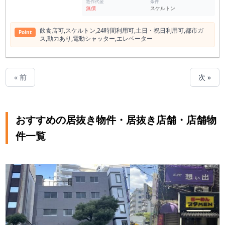
造作代金
条件
無償
スケルトン
飲⾷店可,スケルトン,24時間利⽤可,⼟⽇・祝⽇利⽤可,都市ガ
Point
ス,動⼒あり,電動シャッター,エレベーター
« 前
次 »
おすすめの居抜き物件・居抜き店舗・店舗物
件一覧