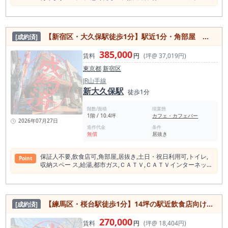
ト, ⼟曜⽇利⽤可,⼟⽇・祝⽇利⽤可,給湯,都市ガス
【新宿区・大久保駅徒歩1分】駅近1分・角部屋 設備充実の10坪貸店舗
[成約済]
385,000
賃料
円
(坪@ 37,019円)
東京都
新宿区
JR山手線
新大久保駅
徒歩1分
階数/面積
現業態
1階 / 10.4坪
カフェ・カフェバー
2026年07月27日
造作代金
条件
無償
居抜き
保証⼈不要,飲⾷店可,⾓部屋,居抜き,⼟⽇・祝⽇利⽤可,トイレ,
Point
収納スペー ス,給湯,都市ガス,ＣＡＴＶ,ＣＡＴＶインターネッ
ト,インターネット使⽤料無料
【練馬区・桜台駅徒歩1分】14坪の駅近飲食店向け物件｜角部屋×オープンキッチン仕様
[成約済]
270,000
賃料
円
(坪@ 18,404円)