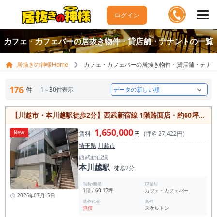
ログイン
カフェ・カフェバーの居抜き物件・貸店舗・テナントの一覧
居抜きの神様Home
カフェ・カフェバーの居抜き物件・貸店舗・テナ
176
件
1～30件表示
【川越市・本川越駅徒歩2分】西武新宿線 1階路面店・約60坪の大型店舗
1,650,000
New
賃料
円
(坪@ 27,422円)
埼玉県
川越市
西武新宿線
本川越駅
徒歩2分
階数/面積
現業態
1階 / 60.17坪
カフェ・カフェバー
2026年07月15日
造作代金
条件
無償
スケルトン