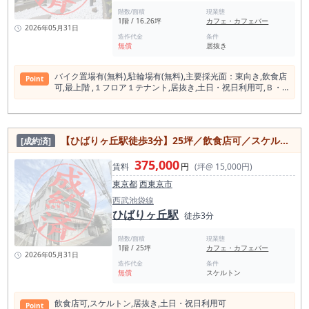
階数/面積
現業態
1階 / 16.26坪
カフェ・カフェバー
2026年05月31日
造作代金
条件
無償
居抜き
バイク置場有(無料),駐輪場有(無料),主要採光⾯：東向き,飲⾷店
Point
可,最上階 ,１フロア１テナント,居抜き,⼟⽇・祝⽇利⽤可,Ｂ・
Ｔ別,専有部分にトイレあり,プロパンガス
【ひばりヶ丘駅徒歩3分】25坪／飲食店可／スケルトン・居抜き相談可
[成約済]
375,000
賃料
円
(坪@ 15,000円)
東京都
西東京市
西武池袋線
ひばりヶ丘駅
徒歩3分
階数/面積
現業態
1階 / 25坪
カフェ・カフェバー
2026年05月31日
造作代金
条件
無償
スケルトン
飲⾷店可,スケルトン,居抜き,⼟⽇・祝⽇利⽤可
Point