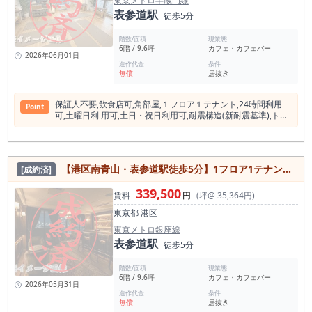
東京メトロ半蔵門線
表参道駅
徒歩5分
階数/面積
現業態
6階 / 9.6坪
カフェ・カフェバー
2026年06月01日
造作代金
条件
無償
居抜き
保証⼈不要,飲⾷店可,⾓部屋,１フロア１テナント,24時間利⽤
Point
可,⼟曜⽇利 ⽤可,⼟⽇・祝⽇利⽤可,耐震構造(新耐震基準),トイ
レ,冷房,暖房,エアコン, ビルトインエアコン,インターネット対
応,エレベーター
【港区南⻘⼭・表参道駅徒歩5分】1フロア1テナント／飲食可・角部屋・24時間利用可（約10坪）
[成約済]
339,500
賃料
円
(坪@ 35,364円)
東京都
港区
東京メトロ銀座線
表参道駅
徒歩5分
階数/面積
現業態
6階 / 9.6坪
カフェ・カフェバー
2026年05月31日
造作代金
条件
無償
居抜き