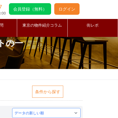
7
会員登録（無料）
ログイン
:00
問
東京の物件紹介コラム
街レポ
トの一
条件から探す