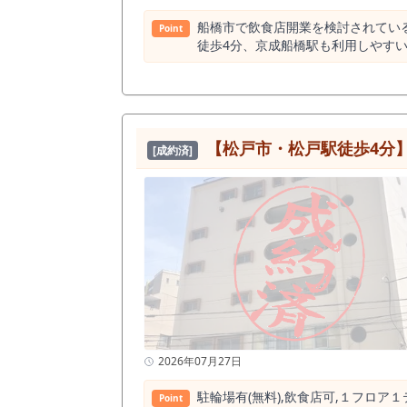
げられるか」にあります。 本物件は、 ・駅近立地 ・一定規模の空間 ・既存内装の活用 という条件が揃っており、初動の立ち上がりを重視する出店戦略
において検討価値のある内容となっています。 本物件のような条件が揃う居抜き物件は、 掲載後に複数検討が同時
船橋市で飲食店開業を検討されてい
Point
特に、 「駅徒歩圏」 「一定規模」 「
徒歩4分、京成船橋駅も利用しやす
可能な状況ですが、 タイミングによってはご案内が難しくなる場
りやすく、ランチ、ディナー、仕事帰りの食事、
いただけましたら、お早めにお問い
する千葉県内でも有数のターミナル
学生、乗り換え利用者など、多様な
いえます。 本物件の大きな魅力は、約9坪というコンパクトな店舗サイズです。 大型店舗のように多人数のスタッフを抱える必要がなく、少人数営業や
個人開業、夫婦営業、既存店の小型
【松戸市・松戸駅徒歩4分
[成約済]
る業態に向いています。 カウンタ
前業態はタイ料理店で、現況はタイ
装を作り込む場合と比較して、初期
ー、バル、ワイン酒場、カウンター中心の小型
店が約768軒あり、非常に飲食需要
理業態の競合は限定的です。 これ
は差別化が難しくなりますが、タイ料
通り商店街沿いという立地も見逃せ
ランチ利用、仕事帰りの食事、少人
よりも、少人数客、常連客、近隣ワーカー、駅利用者を丁寧
装状態良好な居抜き物件としては、
事前にシミュレーションしやすく、無理に
2026年07月27日
て、焼肉・ラーメン等は不可、その他
限があります。 そのため、深夜営
駐輪場有(無料),飲⾷店可,１フロア
Point