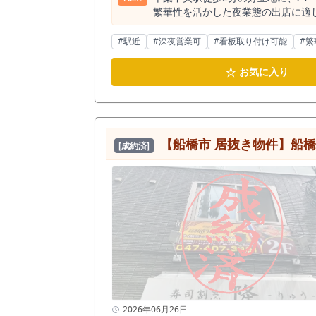
繁華性を活かした夜業態の出店に適した物件で、効率的
いう優位性の高い立地に、バー・ラ
離に位置し、さらにJR千葉駅も徒歩圏内に収
#駅近
#深夜営業可
#看板取り付け可能
#繁
約20,353人。 加えて周辺は千葉
業態だけでも161件存在しています
☆
お気に入り
いても継続的な集客が見込める環境です。 本物件の最大の特徴は、約48.3坪というゆとりある空間構成にあります。 個人開業
とは異なり、複数卓の配置やコンセ
ジ・バー業態においては、「空間価値＝売上」に直
状態は良好。 既存のレイアウトや
と比較して、時間的・資金的な負担を軽減できる
【船橋市 居抜き物件】船
[成約済]
の分、外部環境の影響を受けにくく
によって世界観を作り込みやすく、差別化された店舗づ
いた実績があるため、 同業態での
実績の両面から、再現性の高い出店が狙える点は、本物件の大き
揃った居抜き物件は、 流通量が限
重要となるため、情報取得後の動き出しが結果を左右します。 本物件のような約48坪
売上構築の自由度が高い点も特徴です。 例えば、 ・1組あたりの客単価 ・1日あたりの来店組数 ・週末と平日の稼働バランス などを
安定した売上設計が可能となります。 特に当該エリアは夜間需要が成立している市場のため、 立地優位性を活かした営業戦略により、継続的
期待できます。 本物件は、 「千葉中央駅徒歩2分」 「約48坪のスケール」 「内装状態良好」 という、開業において重要な要素が揃った居抜き物件で
す。 同条件帯の物件は市場に出る頻度が高くないため、比較検討中に募集終了となるケースも想定されます。 まずは現地をご確認いただくことで、 ・
空間の広がり ・内装の状態 ・周辺導線 を具体的にイメージいただけま
まずは一度お問い合わせのうえ、内見をご検討ください。 居抜き物件の本質は、単なるコスト
2026年06月26日