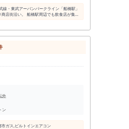
総武線・東武アーバンパークライン「船橋駅」
ございます。 現時点ではご紹介
り商店街沿い。 船橋駅周辺でも飲食店が集ま
が交差
にはオフィスワーカー、買い物客、近隣住民、
飲食需要が発生しやすい商業性の高いエリアと
、商品力と回転率、リピーターづくりで勝負す
件
需要と夜営業の両方を狙いやすい店舗です。
てやすい点も魅力です。 スケルトンから内
ナム料理、アジアン料理、スパイス料理、カレ
0m圏内には飲食
っており、飲食店全体の集積に対してタイ料
いエリアでは、単に「飲食店を出す」だけで
やすい可能性があります。 また、仲
います。 通行人の視認性を活かしながら、
坪の小型店舗であるため、大人数宴会を狙う
以外
舗のため、席数や客単価、回転率、営業時間を
トン
お、業態業種制限とし
ては23時ラストオーダー、24時閉店の制
組み立てる飲食業態に向いています。 タイ
,都市ガス,ビルトインエアコン