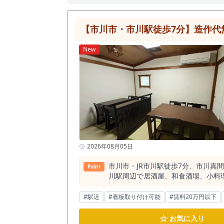
【市川市・市川駅徒歩7分】造作代
New
2026年08月05日
市川市・JR市川駅徒歩7分、市川真
Point
川駅周辺で居酒屋、和食酒場、小料理店
は、市川駅前の繁華街中心部ではな
徒歩3分という距離感のため、市川
#駅近
#看板取り付け可能
#賃料20万円以下
討できます。 JR市川駅は総武線・総武快速線が利用でき、1日約11万人規模の乗降がある駅です。 市川駅半径500m圏内には飲食店が約345店、そのう
ち居酒屋が約67店確認されています
☆
お気に入り