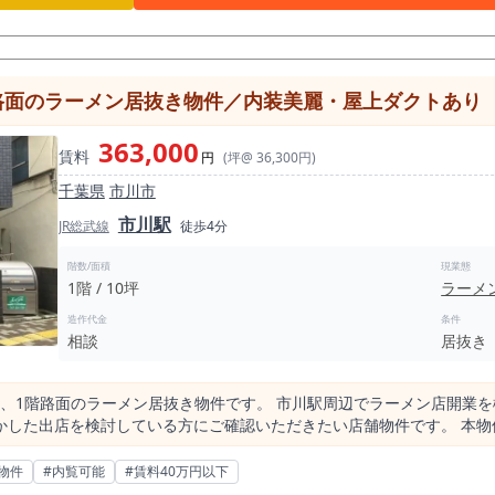
すぎず、大きすぎないサイズ感で、カウンター席
、和食酒場、小料理店、家庭的な定食兼居酒屋、少人数利用を狙う地域
使い・常連客・仕事帰りの一杯・近隣住民の食事利用を積み上げる店舗設計
舗では、客席数を20席から30席前後で設計するケースが多くなります。 仮
名の来店を目標に置くと、月商175万円から337万円程度を一つの試算レ
階路面のラーメン居抜き物件／内装美麗・屋上ダクトあり
数、人員体制、原価率、家賃条件によって大きく変動します。 内見時
重要です。 この立地で狙いたいのは、市川駅の人流だけに頼る店舗ではなく、市川
363,000
賃料
。 例えば、平日は近隣勤務者や住民向けに定食・一品料理を用意し、
円
(坪@ 36,300円)
み・刺身・揚げ物など、分かりやすい看板商品を持たせて、地域の方が
千葉県
市川市
市川駅
 そのため、看板、入口まわり、メニュー掲出、価格帯の分かりやすさ
JR総武線
徒歩4分
外観と入口の印象で入りやすさが変わるため、現地で上がり口、階段、
階数/面積
現業態
1階 / 10坪
ラーメ
能性があります。 同業態または近い業態で検討する場合は、厨房、排
認することで、出店後の営業イメージを作りやすくなります。 一方で、業態業種制限としてカラ
造作代金
条件
営業時間については24時以降要相談です。 深夜営業を前提とする場合
相談
居抜き
共用部分階段電気代などの費用・運用条件もありますので、契約前に詳細をご確認
真間駅周辺の生活導線を狙いたい方、20坪前後の店舗で地域密着型の居
駅徒歩7分、市川真間駅徒歩3分、商店街導線にある約20.04坪の居酒
る、1階路面のラーメン居抜き物件です。 市川駅周辺でラーメン店開業
きる募集案件です。
している方にご確認いただきたい店舗物件です。 本物件の大きな特徴は、市川駅徒歩4分の駅近立
店舗である点です。 JR市川駅は総武快速線と中央・総武線各駅停車が
商業施設、住宅、事業所、飲食店が集まり、ランチ需要、夕食需要、駅
物件
#内覧可能
#賃料40万円以下
ーメン店は約20件確認されています。 外