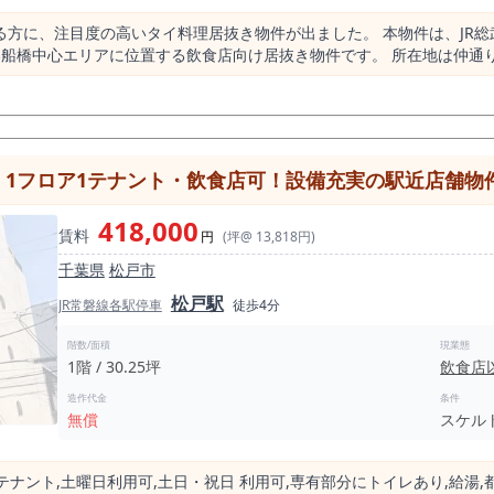
に進むケースも少なくありません。
る方に、注目度の高いタイ料理居抜き物件が出ました。 本物件は、JR
内装活用可能」 といった条件が重なる物件は、検討段階で募集終了となる可能性も
い船橋中心エリアに位置する飲食店向け居抜き物件です。 所在地は仲通
合もございます。 まずは情報収集の段階でも問題ございませんので、 ご興味をお持ち
買い物帰りの利用など、幅広い飲食需要が見込める立地です。 船橋駅は、JR線・東武線・京成線
合わせください。
駅です。 船橋駅と京成船橋駅を合わせた乗降客数は非常に多く、周辺
人流があります。 単なる住宅地型の飲食立地ではなく、昼夜を問わず
出店にも検討しやすい面積帯です。 客席数を大きく取る店舗ではなく
】1フロア1テナント・飲食店可！設備充実の駅近店舗物
ー付きのレイアウトであるため、オペレーションを組みやすく、ランチ
料理居抜きです。 内装状態も良好で、既存造作を活用した出店計画が立
418,000
投資や開業準備期間を抑えやすい可能性があります。 タイ料理、ベト
賃料
円
(坪@ 13,818円)
レストランなど、既存の雰囲気を活かせる業態との相性が良い物件です。 船橋駅半径50
千葉県
松戸市
の厚いマーケットです。 一方で、タイ料理店はその中で約5軒にとどま
は本物件にとって大きなポイントです。 船橋駅周辺のように飲食店が多
松戸駅
JR常磐線各駅停車
徒歩4分
理やアジアン業態のように業態の個性を打ち出せる店舗は、一定の認知を取り
ません。 駅からの導線上にあり、周辺には飲食店や商業施設が集積して
階数/面積
現業態
数飲み、週末利用など、複数の需要を取り込めるポジションです。 約9
1階 / 30.25坪
飲食店
に取り込む運営が適しています。 賃料は25.3万円。船橋駅徒歩4分、仲通り商店街沿い、内
造作代金
条件
立地と店舗サイズのバランスを見ながら検討したい条件です。 小型店
無償
スケル
大箱で勝負するよりも、コンセプトを絞った出店計画を立てやすい点が特徴です。 な
重飲食は要相談、カラオケ不可となっています。 また、営業時間につい
業を前提とした業態よりも、ランチからディナー、早めの夜営業で売上を
１テナント,⼟曜⽇利⽤可,⼟⽇・祝⽇ 利⽤可,専有部分にトイレあり,給湯