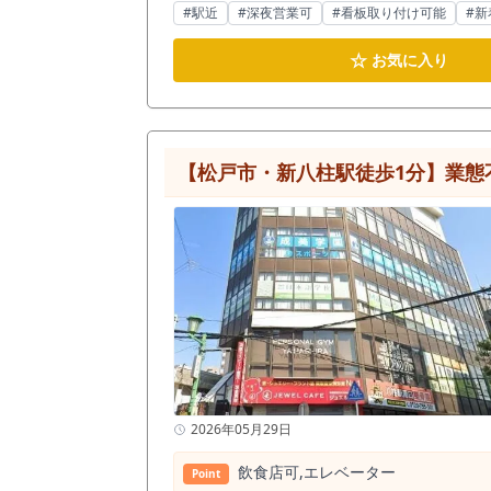
への認知を取りやすい店舗です。 行徳
#駅近
#深夜営業可
#看板取り付け可能
#新
は沖縄料理居酒屋で、店内は広めの客
要、団体利用、地域の会食需要、貸
☆
お気に入り
場、焼鳥店、韓国料理店、中華料理店、定食業態な
し、営業時間制限なしという自由度
需要を狙う店舗、遅い時間帯まで営
容量などは、開業予定業態に合わせて事前確認が必要です。 行徳駅半径500m圏内には飲食
の厚いエリアです。 一方で飲食店
【松戸市・新八柱駅徒歩1分】業態
着型の常連利用など、明確な店舗コン
だ営業設計がしやすい点も魅力です。 賃料は税込396,000円、坪単価は約9,284円。行徳駅徒歩3分の駅近立地で、40坪～の飲食店居抜き物件と
面積に対する賃料バランスを見なが
は、スケルトンからの出店と比較して開業コストや工
周辺で居酒屋開業を検討している方
42.65坪、営業時間制限なし、業
も気になる方は、お早めにお問い合
2026年05月29日
飲⾷店可,エレベーター
Point