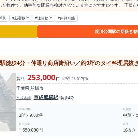
な開業を検討されている方におすすめです。 千葉市中央区の中核エリア、千葉中央駅徒歩2分と
ウンジの居抜き物件が募集開始となりました。 本物件は、京成千葉線
まることから、広域からの集客導線を確保できるポジションにあります。 千葉中央駅の1日
華街
#新着物件
#注目物件
#内覧可能
市の中心市街地として、商業施設・飲食店が集積するエリアであり、 半径5
。 この数字が示す通り、当該エリアは夜間需要が成立しているマーケッ
葭川公園駅の居抜き物
のスモールスタート物件
プト設計の自由度が高く、 単価設計や回転率の調整によって売上構築の
結するため、この規模感は大きな競争優位となります。 さらに、営業期間が約1年と短いため、内装
設備を活用することで、 初期の内装工事コストや開業準備期間を抑えた出
点は、 スピード重視の出店戦略において大きなメリットです。 地下1階という区画ではあります
橋駅徒歩4分・仲通り商店街沿い／約9坪のタイ料理居抜
、 落ち着いた空間演出や高付加価値型の営業スタイルとの親和性が高い
くりを実現しやすい条件が整っています。 また、本物件は既にバー・ラウンジとして運営されて
253,000
賃料
出店であれば、オペレーションイメージを持ちやすく、立ち上がりのスム
円
(坪@ 28,017円)
な魅力の一つです。 千葉エリアにおいて、駅近・一定規模・内装活用可能という条件が
千葉県
船橋市
られており、検討段階で機会を逃すケースも少なくありません。 特に夜
京成船橋駅
規模のラウンジ・バー業態では、 席数・回転・単価設計により、
京成本線
徒歩4分
調整することで、
な集客が
階数/面積
現業態
2階 / 9.03坪
中華・
造作代金
条件
す。 出店判断は現地確認後でも問題ございません。 機会損失を避けるためにも、
1,650,000円
居抜き
比較ではなく、 「どれだけ早く・効率的に売上を立ち上