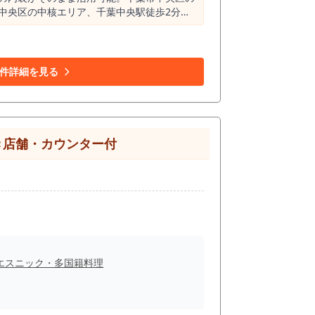
・千原線の利用が可能な千葉中央駅から至近距
平均乗降人員は
00m圏内には飲食店が571件、そのうちバー
トであり、 バー・ラウンジといった業態にお
件詳細を見る
幅を持たせることが可能です。 特にラウン
店が検討できます。 ゼロから作り込む場合
が、そ
き店舗・カウンター付
点も見逃せません。 照明・音響・内装演出
ーズさも期待できます。 既存市場の需要と
業態向けの物件は、タイミングとスピードが
エスニック・多国籍料理