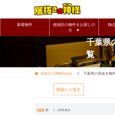
新着物件
他地区の物件をお探しの
独
方 ▼
千葉県
覧
居抜きの神様Home
千葉県の居抜き物
路線から探す
169
件
1～30件表示