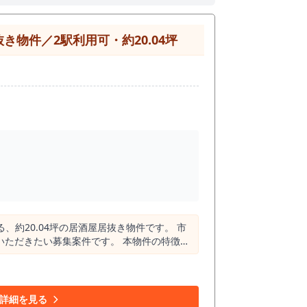
物件／2駅利用可・約20.04坪
約20.04坪の居酒屋居抜き物件です。 市
い募集案件です。 本物件の特徴
す。 市川駅から徒歩7分、市川真間駅から
者の日常利用も視野に入れた店舗づくりが検
北側から市川真間駅周辺にかけて、飲食利用・
詳細を見る