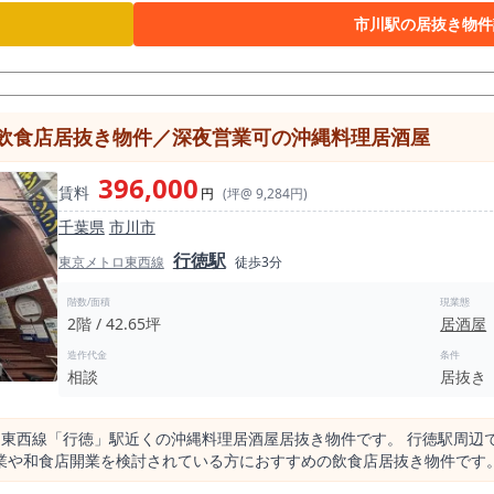
で、ラーメン店、つけ麺店、まぜそば店、油そば店、中華そば店、町中
市川駅の居抜き物件
ります。 本物件は内装美麗なラーメン居抜き物件です。 既存の厨房、客席、内
店予定業態に合わせて活用できる場合、スケルトンから新たに店舗を造
。 特にラーメン業態では、厨房設備、給排水、ガス容量、排気、ダク
業態では、排気
影響します。 既存の排気設備を活用できる場合、出店計画を立てやすく
飲食店居抜き物件／深夜営業可の沖縄料理居酒屋
気・ガス容量等の状態や使用可否については、内見時および専門業者による確認が
掲出、営業時間案内、外観演出などにより、通行人へ店舗の存在を伝え
396,000
賃料
やすい業態であり、駅近路面の視認性を活かした集客設計を検討できま
円
(坪@ 9,284円)
異なる来店層を想定できます。 閉店理由は人員不足とされており、営業不振を理由とした撤
千葉県
市川市
もちろん、実際の売上状況や営業実績については別途確認が必要ですが
行徳駅
が重要です。 内装美麗で設備内容が整っている物
東京メトロ東西線
徒歩3分
、礼金、企画料、不動産手数料、再契約料、再契約事務手数料、保証会
があります。 既存設備をどこまで活用できるかによって、開業時の追
階数/面積
現業態
2階 / 42.65坪
居酒屋
業態業種制限として、風俗系、ガールズバー、赤ちょうちん系は不可となりま
相談となるため、ラーメン業態以外で検討される場合も、希望業態を事前
造作代金
条件
制限がありますので、深夜営業を前提とする業態ではなく、ランチから夜
相談
居抜き
、JR市川駅周辺でラーメン店開業を検討している方、駅近1階路面の飲
徒歩4分、1階路面、内装美麗、屋上ダクトありのラーメン居抜き。 写
内見でご確認ください。
ロ東西線「行徳」駅近くの沖縄料理居酒屋居抜き物件です。 行徳駅周辺
検討されている方におすすめの飲食店居抜き物件です。 本物件は地上2階、約42.65坪の広さを
区画ではありますが、行徳駅徒歩3分という駅近立地に加え、既存店舗の