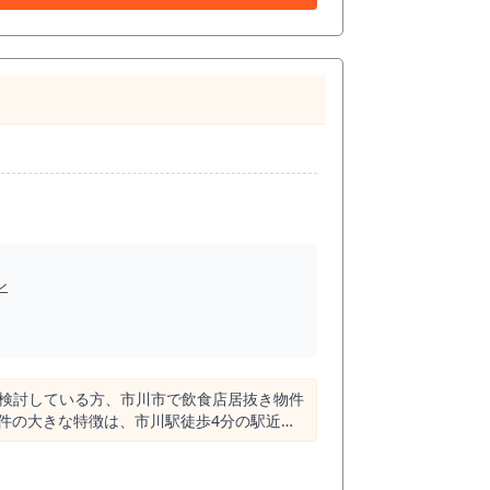
密着型の飲食店などに検討しやすい広さで
と相性を確認したい物件です。 売上計
に客単価3,500円から4,500円、営業日
ンジとして検討できます。 もちろん、これは席
には、実際の席数、厨房動線、提供スピード、
夜は小料理とお酒を楽しめる和食酒場として運
普段使いしやすい価格帯でリピートを狙う戦略
、店内の見え方が集客面の確認ポイントになり
看板位置、通りからの見え方をしっかり確認し
ン
気、給排水、電気・ガス容量、空調、客席配
オケ・
は、事前確認が必要です。 共用部分の階段
ください。 市川駅周辺で居酒
酒屋・和食酒場を検討している方には、一度
屋居抜き。 市川駅の駅力と、市川真間周辺の
を検討している方、市川市で飲食店居抜き物件
利用でき、都心方面へのアクセスも良好な市
利用者の立ち寄り需要、近隣住民の日常利用な