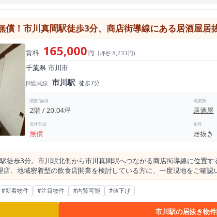
無償！市川真間駅徒歩3分、商店街導線にある居酒屋居抜き
165,000
賃料
円
(坪@ 8,233円)
千葉県
市川市
市川駅
JR総武線
徒歩7分
階数/面積
現業態
2階 / 20.04坪
居酒屋
造作代金
条件
無償
居抜き
間駅徒歩3分。市川駅北側から市川真間駅へつながる商店街導線に位置する、
、地域密着型の飲食店開業を検討している方に、一度現地をご確認いただきた
く、市川駅北側と市川真間駅周辺の生活導線を両方狙える立地にある点で
駅利用者だけでなく、市川真間駅周辺の住民、近隣勤務者、商店街利用
#新着物件
#注目物件
#内覧可能
#値下げ
。 また、市川真間駅半径300m以内にも居酒屋が約51店あり、市川駅
市川駅の居抜き物件