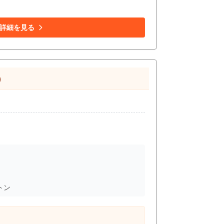
飲食需要を狙える立地条件です。 現業態
るため、通常の居酒屋営業だけでなく、宴会需
食居酒屋、海鮮居酒屋、創作料理店、大衆酒
詳細を見る
にとって、夜営業を中心とした居酒屋、二次会
ンフラ容量や厨房設備、排気・給排水・ガス
海鮮、郷土料理、宴会対応、深夜営業、地域密
）
し、客席数・宴会対応・貸切利用を組み込ん
おり、既存内装や厨房設備を活用できる場合
認いただきたい物件です。行徳駅徒歩3分、
店舗に検討しやすい居抜き物件です。少しで
トン