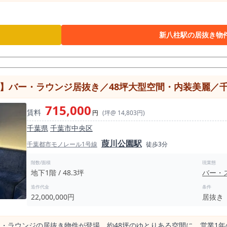
新八柱駅の居抜き物
】】バー・ラウンジ居抜き／48坪大型空間・内装美麗／
715,000
賃料
円
(坪@ 14,803円)
千葉県
千葉市中央区
葭川公園駅
千葉都市モノレール1号線
徒歩3分
階数/面積
現業態
地下1階 / 48.3坪
バー・
造作代金
条件
22,000,000円
居抜き
ー・ラウンジの居抜き物件が登場。約48坪のゆとりある空間に、営業1