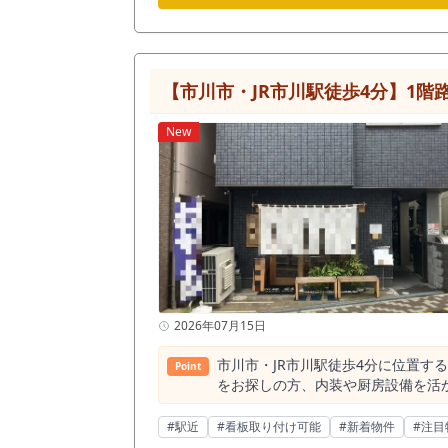
夜利用の需要が形成されているエリアといえます。 本物件は約20.04坪の居酒屋居抜き物件です。 小さ
とテーブル席を組み合わせた居酒屋
す。大箱宴会店舗というよりも、日常
画を考える場合、例えば20坪前後の店
数25日、1日あたり20名から30
【市川市・JR市川駅徒歩4分】1
数、営業時間、メニュー単価、回転
想定客単価をもとに、無理のない売上計画を組めるか確認することが
New
真間側の生活圏も取り込む店舗です
営する形。 あるいは、焼鳥・煮込
も考えられます。 周辺には生活店舗や飲食店が点在しており、駅前大型繁華街のような強い通行量に頼るというより、商店街導線の中で「ここに店があ
る」と認知されることが重要です。
ます。 特に居酒屋居抜きの場合、
たい物件です。 現況は居酒屋居抜きです。 既存造作や厨房設備、客席レイアウトを活用できる場合、スケルトンから店舗を作る場合と比較して、開業
準備期間や工事範囲を抑えられる可
置、カウンター・テーブルの使い方を内見時に確
風営法関連は制限があります。また、
清掃、上水道使用料金、水道使用料金、
2026年07月15日
屋居抜き物件を探している方、市川
内見していただきたい物件です。市川
市川市・JR市川駅徒歩4分に位置す
Point
生活需要を両方見ながら出店判断で
をお探しの方、内装や厨房設備を活かした出店を検討
地と、視認性を確保しやすい1階路面
川市内の主要駅です。 駅周辺には
#駅近
#看板取り付け可能
#新着物件
#注目
ど、複数の来店動機を想定しやすいエリアです。 市川駅半径500m圏内には飲食店が約342件あり、そのうちラ