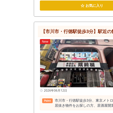
食需要が形成されている駅前エリア
☆
お気に入り
のラーメン店跡地を活用できる可能性がある点は大きな検討材料とな
装、カウンター、ダクト設備等を出
範囲を抑えられる可能性があります
備との相性を確認する価値があります。 また、ダクトが屋上まで立ち上がっている点も注目したいポイントです。 ラーメン店や中華系
計画が出店可否や工事費用に大きく
【市川市・行徳駅徒歩3分】駅近の
排気設備・厨房機器・空調・給排水・電
るため、店頭看板、暖簾、メニュー
New
でメニューの特徴や価格帯が伝わり
客、夜の駅利用者、近隣住民の夕食需要など、時間帯ごとに
退とは異なる可能性があります。 
舗の条件を活かせるかどうかを判断したい物件です。 一方で、出店にあたっては初期費用全体の確認
件であっても、造作譲渡金、保証金
めた資金計画を事前に整理する必要
客席配置、排気、給排水、空調、電気・ガス容量を必ずご確認ください。 
す。 また、臭い・煙の強い業態は
いては23時半閉店、24時退店の
市川市で居抜き物件を探している方
2026年06月12日
確認いただきたい物件です。 市川駅
設備状態、店舗前の視認性を、ぜひ
市川市・行徳駅徒歩3分、東京メト
Point
居抜き物件をお探しの方、居酒屋開業や和食店開業を
した居酒屋居抜き物件です。 2階