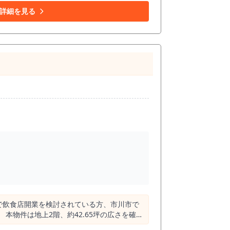
華、麺業態などを検討する方にとって、既存
詳細を見る
作する場合と比較して、開業準備期間や工事
ト工事などに費用がかかりやすいため、既存設
なる可能性があります。 ただし、ダクト・
必要です。 1階路面店舗であ
やすい点も魅力です。 ラーメン業態は、店頭
す。 ランチタイムの会社員・学生・買い物
、立地や内装、設備内容を見たうえで、既存店
社費用、火災保険料、追加工事費用などを含
加投資額は変わるため、内見時には厨房設備、
に確認する必要があります。 営業時間につ
営業までを中心とした営業計画が現実的です。
食店開業を目指している方には、一度現地をご
真や図面だけでは判断しきれない厨房動線、
で飲食店開業を検討されている方、市川市で
確保
看板掲出が見込めるため、駅利用者や周辺住民