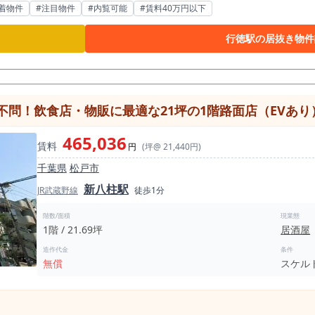
駅の1日平均乗降人員は約54,606人とされており、駅近エリアで日常的な
着物件
#注目物件
#内覧可能
#賃料40万円以下
席を活かした居酒屋営業に向いた造りです。 約42.65坪の面積があ
切利用なども検討しやすい物件です。 沖縄料理居酒屋はもちろん、和
行徳駅の居抜き物件
ど、幅広い飲食店開業で検討しやすい居抜き物件です。 特に注目したいポイントは、業態業種制限な
の高さです。 行徳駅周辺で深夜営業可能な飲食店物件を探している方
業したい飲食店など、営業計画を組み立てやすい条件です。ただし、イ
店が268軒、そのうち和食店が72軒とされており、外食需要
数が多いエリアでもあるため、単純な居酒屋業態ではなく、沖縄料理、
不問！飲食店・物販に最適な21坪の1階路面店（EVあり
セプトを持つことで差別化しやすくなります。42.65坪の広さを活か
しては、
465,036
賃料
ら検討しやすい物件です。 保証金は5ヶ月、造作譲渡金は相談となって
円
(坪@ 21,440円)
事期間を抑えた出店計画を立てやすくなります。 市川市で飲食店居抜き物件をお探しの方、行徳駅
千葉県
松戸市
、駅近で深夜営業可能な飲食店物件を探している方には、ぜひ一度ご確
新八柱駅
態制限なしという条件が揃った、居酒屋・和食店・沖縄料理店・宴会対応
JR武蔵野線
徒歩1分
わせください。
階数/面積
現業態
1階 / 21.69坪
居酒屋
造作代金
条件
無償
スケル