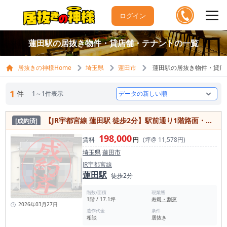
ログイン
蓮田駅の居抜き物件・貸店舗・テナントの一覧
居抜きの神様Home
埼玉県
蓮田市
蓮田駅の居抜き物件・貸店
1
件
1～1件表示
【JR宇都宮線 蓮田駅 徒歩2分】駅前通り1階路面・17坪飲食店居抜き／賃料19.8万円／大宮10分・1日乗車2万人の生活導線立地
[成約済]
198,000
賃料
円
(坪@ 11,578円)
埼玉県
蓮田市
JR宇都宮線
蓮田駅
徒歩2分
階数/面積
現業態
1階 / 17.1坪
寿司・割烹
2026年03月27日
造作代金
条件
相談
居抜き