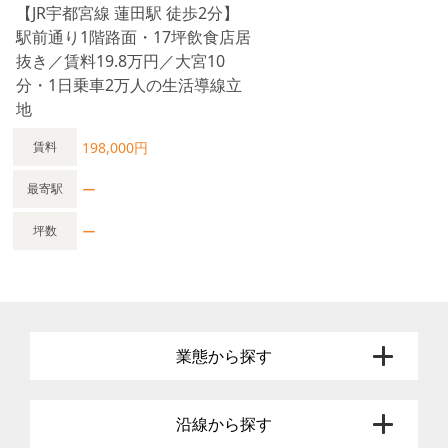
め ✔ 家賃水準が都内より低い 都内同条件と比較すると賃料差
【JR宇都宮線 蓮田駅 徒歩2分】
が生じるケースがあります。 コストを抑えながら駅前路面に出
駅前通り1階路面・17坪飲食店居
店できる点が最大の魅力です。 駅徒歩圏の路面物件として検討
対象になりやすいタイプです。 蓮田駅エリアで開業を検討され
抜き／賃料19.8万円／大宮10
ている方は、 まずは現地の導線と視認性をご確認ください。
分・1日乗車2万人の生活導線立
お問い合わせはお早めに。
地
198,000円
賃料
ー
最寄駅
ー
坪数
業態から探す
沿線から探す