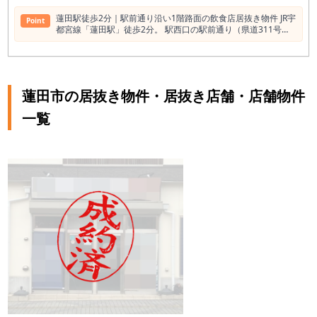
蓮田駅徒歩2分｜駅前通り沿い1階路面の飲食店居抜き物件 JR宇
Point
都宮線「蓮田駅」徒歩2分。 駅西口の駅前通り（県道311号
線）に面した1階路面店です。 蓮田駅の1日平均乗車人員は約
20,899人（2018年度）。 通勤・通学利用が中心で、朝夕の生
活動線が非常に安定しているエリアです。 さらに大宮駅まで約
10分。 都心へもアクセスしやすく、住宅地としての需要が高
いことから、“日常利用型飲食店”に強い立地といえます。 半径
蓮田市の居抜き物件・居抜き店舗・店舗物件
500mに飲食店71件。競争の中でも勝負できる理由 蓮田駅周辺
（半径500m）には約71件の飲食店が営業中。 しかし本物件は
一覧
✔ 駅徒歩2分 ✔ 駅前通り沿い ✔ 視認性の高い路面店 ✔ 1階
店舗 という、出店条件として魅力的な要素が揃っています。
特に駅前通り沿いは銀行・コンビニ・医療機関・スーパー利用
者の通行導線上。 “目的来店”だけでなく“視認来店”が狙える立
地です。 17坪（約56㎡）｜個人開業に最適なサイズ感 約17.1
坪（56.53㎡）。 ・少人数オペレーション可能 ・初出店でも回
しやすい ・家賃比率を抑えやすい 席数20〜30席前後の設計が
現実的。 居酒屋、小料理、定食、ラーメン、鰻、和食系など幅
広く対応可能です。 飲食店居抜き｜初期投資を抑えた開業が可
能 前テナントは「うなぎ料理店」。 厨房設備・内装が残置予
定のため、スケルトンからの造作に比べて大幅に初期費用を抑
えられます。 賃料は19.8万円＋管理費1.1万円。 駅徒歩2分・1
階路面という条件を踏まえると検討しやすい賃料水準です こん
な業態に向いています ・地域密着型居酒屋 ・昼夜回転型定食
業態 ・ラーメン店 ・テイクアウト併設店 ・個人開業の1号店
“住宅地×通勤導線”立地のため、 単価勝負よりも「回転・リピ
ート型」が相性良好です。 蓮田エリアでの開業メリット ✔ 大
宮まで約10分 ✔ 都心通勤層が多い ✔ ファミリー世帯比率高