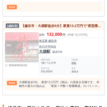
Point
【越谷市・大袋駅徒歩5分】家賃13.2万円で“夜型業態が成立”する路面焼肉居抜き物件
[成約済]
132,000
賃料
円
(坪@ 10,757円)
埼玉県
越谷市
東武伊勢崎線
大袋駅
徒歩5分
階数/面積
現業態
1階 / 12.27坪
焼肉
2026年06月22日
造作代金
条件
550,000円
居抜き
大袋駅徒歩5分。 家賃13.2万円（税込）の居抜き店舗です。 本
Point
物件の最大の強みは、 「家賃 × 坪数 × 階層構成」のバランス
にあります。 少人数でもオペレーションが組みやすい構造で
す。 前テナントは焼肉店。 ダクト・排気・給排水の実績があ
るため、 焼肉・ホルモン・居酒屋・中華・アジア系・深夜営業
業態まで 現実的に検討できます。 家賃13.2万円であれば、 月
商180〜220万円前後でも家賃比率を抑えた経営が可能。 2〜3