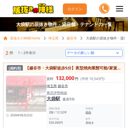
ログイン
大袋駅の居抜き物件・貸店舗・テナントの一覧
居抜きの神様Home
埼玉県
越谷市
大袋駅の居抜き物件・貸店
2
件
1～2件表示
【越谷市・大袋駅徒歩5分】夜型焼肉業態可能/家賃13.2万円
[成約済]
132,000
賃料
円
(坪@ 10,543円)
埼玉県
越谷市
東武伊勢崎線
大袋駅
徒歩5分
階数/面積
現業態
2階 / 12.52坪
焼肉
2026年06月22日
造作代金
条件
550,000円
居抜き