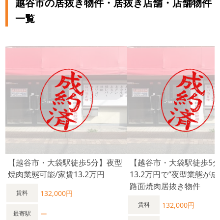
越谷市の居抜き物件・居抜き店舗・店舗物件
名体制で、無理のない運営を想定できます。 派手な立地ではあ
りませんが、 「一発当てる店」ではなく、 夜型・常連型で長
一覧
く続ける店を作りたい方に向いた一件です。 なお、 この条件
は、図面や写真だけでは判断できません。 夜の人流・階段の見
え方は 現地を見ることで“成立するかどうか”がはっきり分かり
ます。 ーーーーーーーーーーーーーー 大袋駅は乗降客数約1.8
万人規模。 生活動線中心のため、夜型・常連型業態と相性の良
い駅です。
【越谷市・大袋駅徒歩5分】夜型
【越谷市・大袋駅徒歩5
焼肉業態可能/家賃13.2万円
13.2万円で“夜型業態が成
路面焼肉居抜き物件
132,000円
賃料
132,000円
賃料
ー
最寄駅