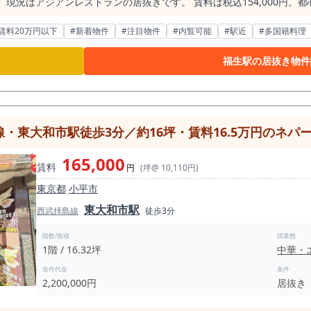
で、現況はアジアンレストランの居抜きです。 賃料は税込154,000円
て飲食店開業を検討したい方におすすめの1件です。 立地は、JR青梅線「福生駅」徒歩5分。駅前通
、横田基地方面・国道16号方面からの来店も視野に入れられるエリアで
賃料20万円以下
#新着物件
#注目物件
#内覧可能
#駅近
#多国籍料理
店舗として組み立てたい物件です。 福生エリアは、横田基地の存在により、一般的な郊外駅と
道16号沿いにはアメリカンテイストの店舗や多国籍な飲食店も見られ、
福生駅の居抜き物件
層を想定できます。本物件も、アジアンレストラン居抜きという既存の
店舗です。 また、福生周辺は車移動の需要も意識したいエリアです。 国道16号方
食需要、ゴルフ帰りの食事利用、ファミリー・グループ利用、夜の地域
だけに依存せず、近隣住民・車利用者・横田基地方面の来街者を複合的
・東大和市駅徒歩3分／約16坪・賃料16.5万円のネパ
台あるため、ランチ営業、ディナー営業、テイクアウト併用、グループ利
いう固定費を考えると、月商設計もしやすく、無理な大箱経営ではなく、
165,000
賃料
円
(坪@ 10,110円)
、多国籍料理、アジアンバルなどはもちろん、内装・厨房設備の状態に
東京都
小平市
 業態制限なし、営業時間制限なしという点も、出店計画を立てやすい材料です。 福生
東大和市駅
ジアン・エスニック系は約23店です。 一定の飲食需要とアジアン系業態
西武拝島線
徒歩3分
ジアン料理店」として出店するだけでなく、看板メニュー、価格帯、ラ
み、夜は
階数/面積
現業態
1階 / 16.32坪
中華・
理でグループ利用や常連利用を狙う形です。週末は横田基地方面や国道1
きます。 駅近だけでなく、地域・車・目的来店を組み合わせて売上を作る店舗
造作代金
条件
のアクセス、店前の視認性、看板掲出、厨房設備、客席数、既存造作の状
2,200,000円
居抜き
場合は、厨房設備・排気・ガス容量・電気容量の確認が重要です。 福生駅徒歩5分、1階路面、約
・営業時間制限なしという条件は、地域密着型の飲食店開業を検討するう