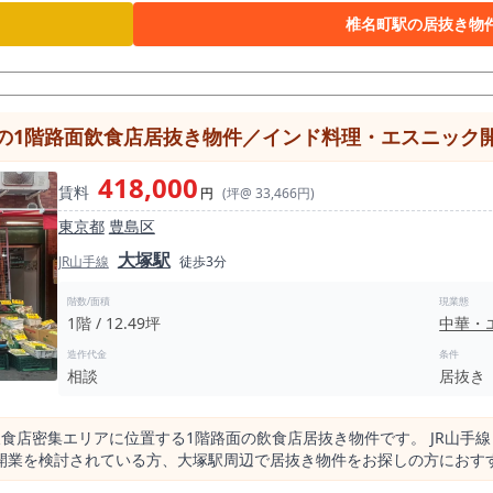
酒屋、定食店、ラーメン店、カフェなど複数の業態が営業しています。 
椎名町駅の居抜き物
帯に応じた店舗運営を考えやすい立地です。 また、同圏内の沖縄料理店は3軒という調査データ
しての営業イメージを引き継ぐ場合は、沖縄そば、ゴーヤーチャンプル
を検討できます。 現在の業態をそのまま引き継ぐ方法だけでなく、既
などへ変更することも考えられます。 店内は木目調の床と落ち着いた色調の壁面を基調とし、
ター部分が設けられています。 特定のテーマに偏りすぎない内装のた
の1階路面飲食店居抜き物件／インド料理・エスニック
を検討しやすい構成です。 約17.84坪、58.97㎡の店舗面積は、小規模店舗と比べて客席
く、一定数の来店客を受け入れる飲食店を計画したい方に適しています
418,000
賃料
定した席配置も検討できます。 ランチとディナーの両方を営業する店
円
(坪@ 33,466円)
ど、客単価と席数のバランスを取りながら事業計画を組み立てたい方にご確認
東京都
豊島区
があり、道路側から店舗入口を確認できます。 公開写真では入口が直
大塚駅
外観づくりを検討できます。 既存看板の変更、ファサードの色調、照
JR山手線
徒歩3分
や業態に合わせた見せ方を考えることができます。 なお、看板工事に
た営業時間を検討
階数/面積
現業態
1階 / 12.49坪
中華・
しとされていますので、現在の沖縄料理店に限らず、さまざまな飲食業態
承諾、管理規約、関係法令、消防設備、排気・給排水・電気・ガスなど
造作代金
条件
相談
居抜き
ります。既存設備の使用可否や改修範囲については、実際の状態を確認
。 造作譲渡金は相談となっています。既存造作の内容や引渡し条件を確認し、
に導入する設備を整理することで、初期費用と改装費用の見通しを立て
食店密集エリアに位置する1階路面の飲食店居抜き物件です。 JR山手
されています。 修理、交換、撤去等の対応や費用負担については、内見時
討されている方、大塚駅周辺で居抜き物件をお探しの方におすすめの店舗物件です。 
・管理費は月額22,000円、保証金・敷金は賃料の6か月分です。 契約期
態は中華・エスニック・多国籍料理系の店舗として利用されており、既