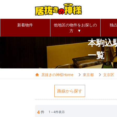
新着物件
他地区の物件をお探しの
独
方 ▼
本駒込
一覧
居抜きの神様Home
東京都
文京区
路線から探す
4
件
1～4件表示