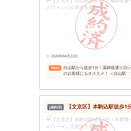
2026年04月22日
白山駅から徒歩1分！薬師坂通り沿
Point
のお客様にもオススメ！ ＜白山駅 1日平均乗降客数＞ 文京区都営三田線の白山駅の2021年度の1日平均乗車人員は14,666人 ＜白山駅周辺の飲食店数:
245店（食べログ調べ）＞ カフェ
すが、白山駅周辺では珍しく4位になって
43店 洋食・西洋料理 32店 居酒屋 27店 バー 19店 スイーツ店 19店 中華料理 16店 パン・サンドイッチ 
ジアエスニック 13店 カレー 8店 焼肉ホルモン 7店 ＜白山スポット＞ 白山神社 小石川植物園 八百屋のお七墓 旧東京医学校本館 本念寺 大田南畝の墓 美
幾女墓（念速寺） 東洋大学 井上円了記念博物館 皇典講究所跡 東京大神宮
【文京区】本駒込駅徒歩1
[成約済]
坪単価 34,435円 最低坪単価 8,000円 一番多い階 地上１階 白山駅の平均賃料相場年別推移（2021年〜2024年） 平均坪単価 2024年 19,349円 2023
年 20,171円 2022年 20,653円 2021