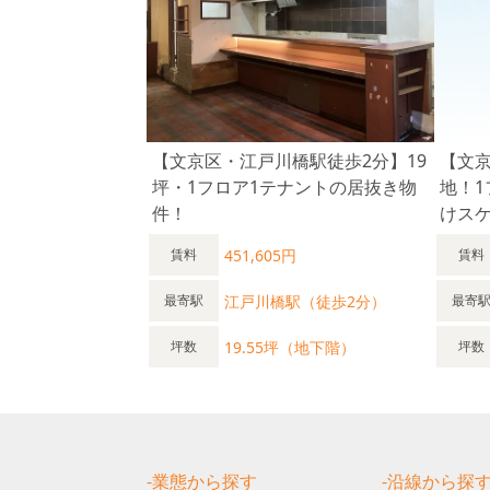
【文京区・江戸川橋駅徒歩2分】19
【文
坪・1フロア1テナントの居抜き物
地！1
件！
けス
451,605円
賃料
賃料
江戸川橋駅（徒歩2分）
最寄駅
最寄
19.55坪（地下階）
坪数
坪数
-業態から探す
-沿線から探