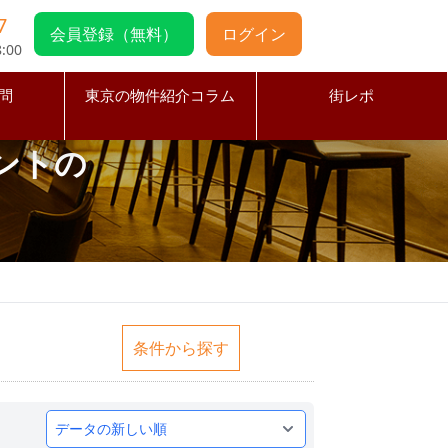
7
会員登録（無料）
ログイン
:00
問
東京の物件紹介コラム
街レポ
ントの
条件から探す