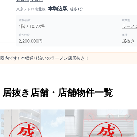
本駒込駅
東京メトロ南北線
徒歩1分
階数/面積
現業態
1階 / 10.77坪
ラーメ
造作代金
条件
2,200,000円
居抜き
圏内です♪ 本郷通り沿いのラーメン店居抜き！
・居抜き店舗・店舗物件一覧