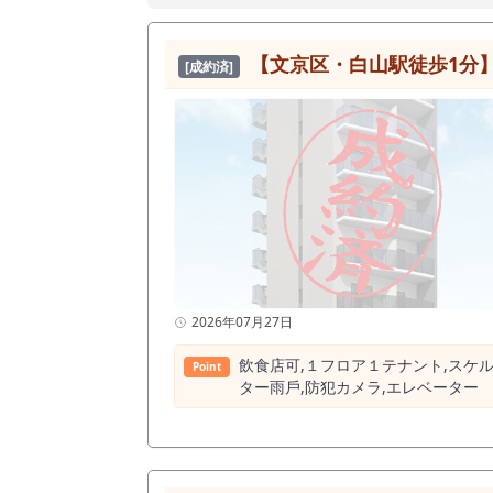
【文京区・白山駅徒歩1分
[成約済]
2026年07月27日
飲⾷店可,１フロア１テナント,スケル
Point
ター⾬⼾,防犯カメラ,エレベーター