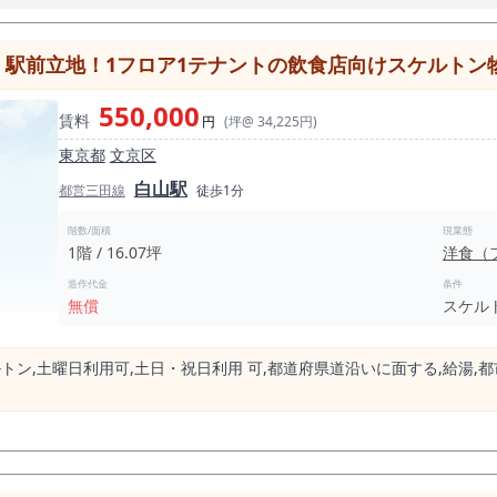
】駅前立地！1フロア1テナントの飲食店向けスケルトン
550,000
賃料
円
(坪@ 34,225円)
東京都
文京区
白山駅
都営三田線
徒歩1分
階数/面積
現業態
1階 / 16.07坪
洋食（
造作代金
条件
無償
スケル
トン,⼟曜⽇利⽤可,⼟⽇・祝⽇利⽤ 可,都道府県道沿いに⾯する,給湯,都