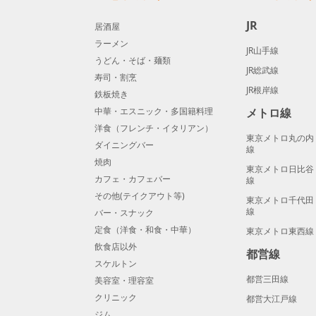
JR
居酒屋
ラーメン
JR山手線
うどん・そば・麺類
JR総武線
寿司・割烹
JR根岸線
鉄板焼き
中華・エスニック・多国籍料理
メトロ線
洋食（フレンチ・イタリアン）
東京メトロ丸の内
ダイニングバー
線
焼肉
東京メトロ日比谷
カフェ・カフェバー
線
その他(テイクアウト等)
東京メトロ千代田
線
バー・スナック
定食（洋食・和食・中華）
東京メトロ東西線
飲食店以外
都営線
スケルトン
都営三田線
美容室・理容室
クリニック
都営大江戸線
ジム