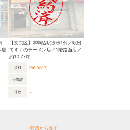
日
【文京区】本駒込駅徒歩1分／駅出
ル居
てすぐのラーメン店／1階路面店／
約10.77坪
286,000円
賃料
ー
最寄駅
ー
坪数
す
-特集から探す