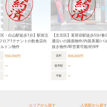
京区・白山駅徒歩1分】駅前立
【文京区】茗荷谷駅徒歩5分/春
フロア1テナントの飲食店向
通沿いの路面物件/内装美麗/バ
ケルトン物件
抜き物件/即営業可能/約9坪
550,000円
308,000円
賃料
ー
ー
駅
最寄駅
ー
ー
坪数
す
-エリアから探す
-人気駅から探