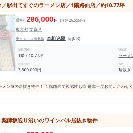
／駅出てすぐのラーメン店／1階路面店／約10.77坪
286,000
賃料
円
(坪@ 26,555円)
東京都
文京区
本駒込駅
東京メトロ南北線
徒歩1分
階数/面積
現業態
1階 / 10.77坪
ラーメ
造作代金
条件
3,300,000円
居抜き
ーメン屋の居抜き物件！ １階路面で視認性も◎ 是非一度お問い合わせ
！薬師坂通り沿いのワインバル居抜き物件