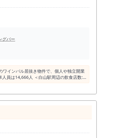
ングバー
箱のワインバル居抜き物件で、個人や独立開業
常は周辺エリアでトップ3に入ることが多いで
ます。 和食 63店 カフェ