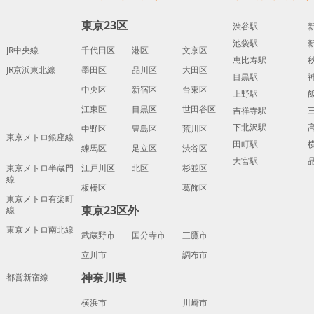
東京23区
渋谷駅
池袋駅
JR中央線
千代田区
港区
文京区
恵比寿駅
JR京浜東北線
墨田区
品川区
大田区
目黒駅
中央区
新宿区
台東区
上野駅
江東区
目黒区
世田谷区
吉祥寺駅
下北沢駅
中野区
豊島区
荒川区
東京メトロ銀座線
田町駅
練馬区
足立区
渋谷区
大宮駅
東京メトロ半蔵門
江戸川区
北区
杉並区
線
板橋区
葛飾区
東京メトロ有楽町
東京23区外
線
東京メトロ南北線
武蔵野市
国分寺市
三鷹市
立川市
調布市
神奈川県
都営新宿線
横浜市
川崎市