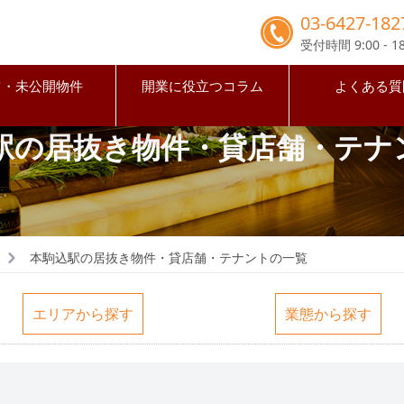
03-6427-182
受付時間 9:00 - 18
占・未公開物件
開業に役立つコラム
よくある質
駅の居抜き物件・貸店舗・テナ
本駒込駅の居抜き物件・貸店舗・テナントの一覧
エリアから探す
業態から探す