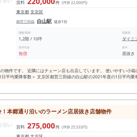
220,000
賃料
円
(坪@ 22,000円)
東京都
文京区
白山駅
都営三田線
徒歩1分
階数/面積
現業態
1,2階 / 10坪
ダイニ
造作代金
条件
無償
居抜き
いの物件です。 近隣にはチェーン店も出店しています。 使いやすい小
の件数比率が周辺エリアに比べて突出して高いです。 また、居酒屋が通
います。 さらに、カレー店や焼肉店の件数も、住居エリアのためか少ない傾向にあり
16店 ラーメン店 13店 ア
 白山駅の店舗賃料相場情報（直近1年間） 平均坪単価 20,594円 最も高い
分！本郷通り沿いのラーメン店居抜き店舗物件
年 18,408円
275,000
賃料
円
(坪@ 25,533円)
東京都
文京区