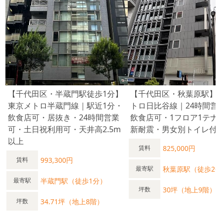
【千代田区・半蔵門駅徒歩1分】
【千代田区・秋葉原駅】
東京メトロ半蔵門線｜駅近1分・
トロ日比谷線｜24時間営
飲食店可・居抜き・24時間営業
飲食店可・1フロア1テナ
可・土日祝利用可・天井高2.5m
新耐震・男女別トイレ付
以上
825,000円
賃料
993,300円
賃料
秋葉原駅（徒歩2
最寄駅
半蔵門駅（徒歩1分）
最寄駅
30坪（地上9階）
坪数
34.71坪（地上8階）
坪数