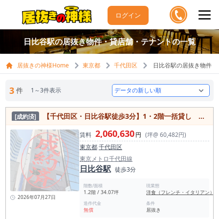
ログイン
日比谷駅の居抜き物件・貸店舗・テナントの一覧
居抜きの神様Home
東京都
千代田区
日比谷駅の居抜き物件・
3
件
1～3件表示
【千代田区・日比谷駅徒歩3分】1・2階一括貸し 合計34坪の飲食向け物件
[成約済]
2,060,630
賃料
円
(坪@ 60,482円)
東京都
千代田区
東京メトロ千代田線
日比谷駅
徒歩3分
階数/面積
現業態
1.2階 / 34.07坪
洋食（フレンチ・イタリアン）
2026年07月27日
造作代金
条件
無償
居抜き