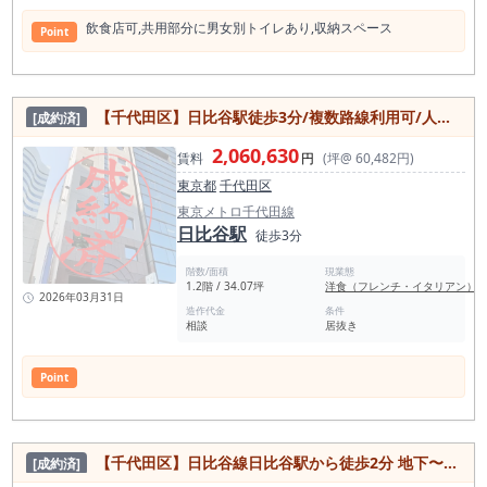
飲⾷店可,共⽤部分に男⼥別トイレあり,収納スペース
Point
【千代田区】日比谷駅徒歩3分/複数路線利用可/人気エリア/お洒落な外観/収納スペース広め/1.2階路面店
[成約済]
2,060,630
賃料
円
(坪@ 60,482円)
東京都
千代田区
東京メトロ千代田線
日比谷駅
徒歩3分
階数/面積
現業態
1.2階 / 34.07坪
洋食（フレンチ・イタリアン）
2026年03月31日
造作代金
条件
相談
居抜き
Point
【千代田区】日比谷線日比谷駅から徒歩2分 地下〜地上複数階フロア 前業種フレンチ居抜き物件
[成約済]