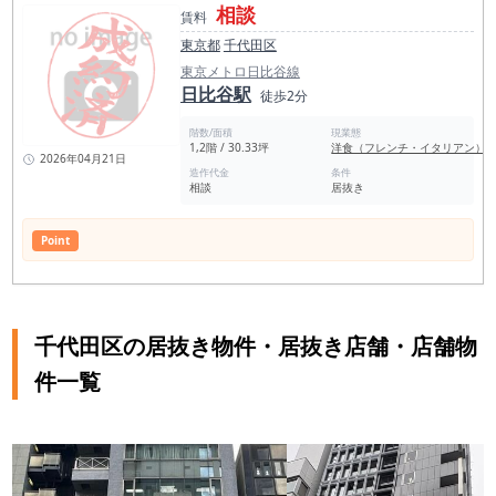
相談
賃料
東京都
千代田区
東京メトロ日比谷線
日比谷駅
徒歩2分
階数/面積
現業態
1,2階 / 30.33坪
洋食（フレンチ・イタリアン）
2026年04月21日
造作代金
条件
相談
居抜き
Point
千代田区の居抜き物件・居抜き店舗・店舗物
件一覧