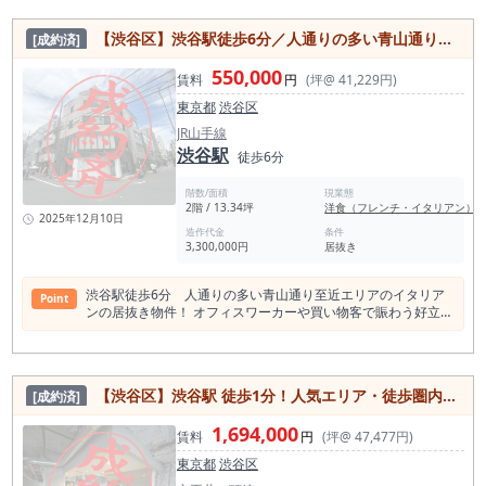
【渋谷区】渋谷駅徒歩6分／人通りの多い青山通り至近エリア／イタリアン居抜き物件／13.34坪
[成約済]
550,000
賃料
円
(坪@ 41,229円)
東京都
渋谷区
JR山手線
渋谷駅
徒歩6分
階数/面積
現業態
2階 / 13.34坪
洋食（フレンチ・イタリアン）
2025年12月10日
造作代金
条件
3,300,000円
居抜き
渋谷駅徒歩6分 人通りの多い青山通り至近エリアのイタリア
Point
ンの居抜き物件！ オフィスワーカーや買い物客で賑わう好立
地！初期投資を抑えて即営業が可能！ 是非一度お問い合わせく
ださい！
【渋谷区】渋⾕駅 徒歩1分！人気エリア・徒歩圏内1分の好立地居抜き物件
[成約済]
1,694,000
賃料
円
(坪@ 47,477円)
東京都
渋谷区