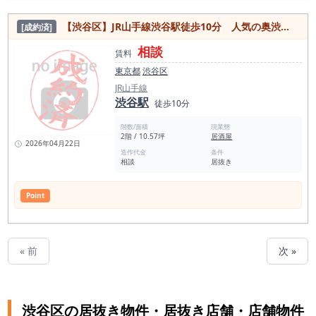
【渋谷区】JR山手線渋谷駅徒歩10分 人気の奥渋エリア！カフェ居抜き物件
[成約済]
相談
賃料
東京都
渋谷区
JR山手線
渋谷駅
徒歩10分
階数/面積
現業態
2階 / 10.57坪
居酒屋
2026年04月22日
造作代金
条件
相談
居抜き
Point
« 前
次 »
渋谷区の居抜き物件・居抜き店舗・店舗物件