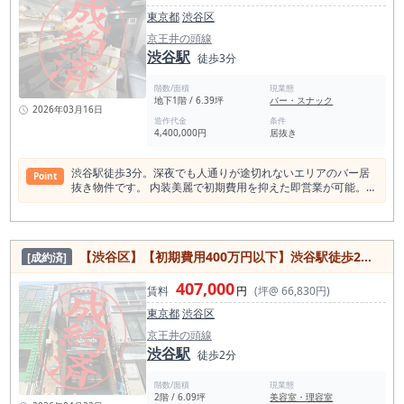
く、料理、接客、店舗の雰囲気を通じて固定客を積み上げる営
東京都
渋谷区
業スタイルに向いた立地です。 渋谷で開業しながらも、駅前の
にぎわいとは異なる環境で、地域に根付く飲食店を運営したい
京王井の頭線
方に適しています。 店舗面積は約10坪。大型店舗のように多
渋谷駅
徒歩3分
人数のスタッフや多数の客席を前提とせず、オーナーを中心と
した少人数運営を計画しやすいサイズです。 カウンター主体の
階数/面積
現業態
鉄板焼き店、お好み焼き店、鉄板バル、ステーキ店、小料理
地下1階 / 6.39坪
バー・スナック
店、創作居酒屋など、調理工程を店内演出の一部として活用す
2026年03月16日
る業態との相性を検討できます。 現業態は鉄板焼き店です。
造作代金
条件
4,400,000円
居抜き
既存の厨房、鉄板設備、内装、客席レイアウトなどを出店予定
業態に合わせて活用できる場合、スケルトン状態から店舗を造
作する場合と比較して、開業工事の範囲や準備期間を抑えられ
渋谷駅徒歩3分。深夜でも人通りが途切れないエリアのバー居
Point
る可能性があります。 ただし、設備や造作の使用可否、性能、
抜き物件です。 内装美麗で初期費用を抑えた即営業が可能。小
残置状況については、内見時の確認および専門業者による点検
箱で回しやすく、深夜営業を活かした売上設計ができます。
が必要です。 1階路面店舗であることも本物件の特徴です。 店
✅ 渋谷駅徒歩3分｜深夜でも人通りが途切れない立地 渋谷駅
頭看板、メニュー掲出、営業時間案内、外観演出などを通じ
至近、夜間・深夜帯の人流が非常に多いエリア。 終電後・2軒
て、周辺を通行する方に店舗を認知してもらう導線を検討でき
目・流れ客を狙える、バー業態に強い立地です。 ✅ 内装美麗
ます。 裏渋エリアでは、派手な店頭演出だけでなく、外観、照
【渋谷区】【初期費用400万円以下】渋谷駅徒歩2分／夜の時間帯も人通りが多い／駅近の美容サロン居抜き物件／約6.09坪
[成約済]
なバー居抜き｜即営業可能 前テナントはカラオケバー。 カウ
明、暖簾、メニューボードなどを整え、店舗の世界観を伝える
ンター・ボックス席・照明・棚類が揃っており、初期内装費を
ことが来店動機につながります。 昼は鉄板ランチ、ハンバー
407,000
大幅に削減可能。 最短での開業を目指す方に最適です。 ✅ 約
賃料
円
(坪@ 66,830円)
グ、ステーキ、定食などを提供し、夜は鉄板焼き、創作料理、
6.4坪でも“回せる”レイアウト コンパクトながら、 1名～少人数
酒類を組み合わせるなど、昼夜で異なる需要を取り込む営業も
東京都
渋谷区
客を効率よく回せる実用的なレイアウト。 ワンオペ・少人数運
考えられます。営業時間の制限はないため、出店予定業態や近
営でも成立しやすいサイズ感です。 ✅ 渋谷では希少な現実的
京王井の頭線
隣環境との適合性を確認したうえで、ランチ、ディナー、夜営
賃料 賃料29万円＋管理費2万円。 渋谷駅徒歩圏では数少ない、
渋谷駅
業を組み合わせた運営計画を検討できます。 裏渋エリアは、地
徒歩2分
収支計画が組みやすい条件です。 ✅ 深夜営業ニーズあり｜売
元住民や周辺勤務者に加え、渋谷の中心部から少し離れた場所
上を作りやすい 周辺は夜型の人流が多く、 深夜営業・遅い時
で落ち着いて食事をしたい方が訪れる地域です。 そのため、低
階数/面積
現業態
間帯の集客が見込めるエリア。 営業時間を活かした売上設計が
価格と回転数だけで勝負する店舗よりも、料理の専門性、店主
2階 / 6.09坪
美容室・理容室
可能です。 ✅ バー・スナック・会員制業態におすすめ ・バー