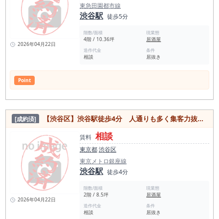
東急田園都市線
渋谷駅
徒歩5分
階数/面積
現業態
4階 / 10.36坪
居酒屋
2026年04月22日
造作代金
条件
相談
居抜き
Point
【渋谷区】渋谷駅徒歩4分 人通りも多く集客力抜群エリア！24時間利用可能居抜き物件
[成約済]
相談
賃料
東京都
渋谷区
東京メトロ銀座線
渋谷駅
徒歩4分
階数/面積
現業態
2階 / 8.5坪
居酒屋
2026年04月22日
造作代金
条件
相談
居抜き