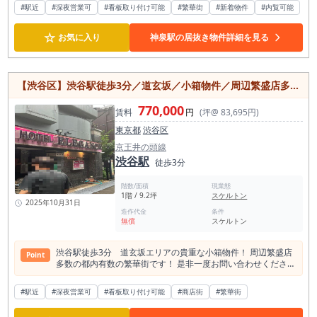
#駅近
#深夜営業可
#看板取り付け可能
#繁華街
#新着物件
#内覧可能
☆
お気に入り
神泉駅の居抜き物件詳細を見る
【渋谷区】渋谷駅徒歩3分／道玄坂／小箱物件／周辺繁盛店多数／約9.2坪／1階
770,000
賃料
円
(坪@ 83,695円)
東京都
渋谷区
京王井の頭線
渋谷駅
徒歩3分
階数/面積
現業態
1階 / 9.2坪
スケルトン
2025年10月31日
造作代金
条件
無償
スケルトン
渋谷駅徒歩3分 道玄坂エリアの貴重な小箱物件！ 周辺繁盛店
Point
多数の都内有数の繁華街です！ 是非一度お問い合わせくださ
い！
#駅近
#深夜営業可
#看板取り付け可能
#商店街
#繁華街