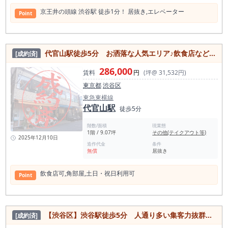
京王井の頭線 渋⾕駅 徒歩1分！ 居抜き,エレベーター
Point
代官⼭駅徒歩5分 お洒落な人気エリア♪飲食店など入るテナントの一画！角部屋店舗
[成約済]
286,000
賃料
円
(坪@ 31,532円)
東京都
渋谷区
東急東横線
代官山駅
徒歩5分
階数/面積
現業態
1階 / 9.07坪
その他(テイクアウト等)
2025年12月10日
造作代金
条件
無償
居抜き
飲⾷店可,⾓部屋,⼟⽇・祝⽇利⽤可
Point
【渋谷区】渋⾕駅徒歩5分 人通り多い集客力抜群の人気エリア！美麗内装なBar居抜き物件
[成約済]