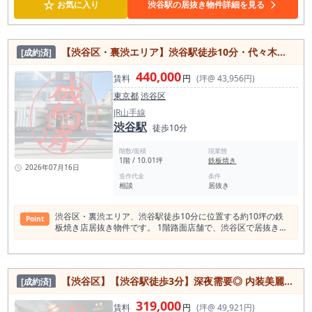
☆
お気に入り
渋谷駅の居抜き物件詳細を見る
【渋谷区・裏渋エリア】渋谷駅徒歩10分・代々木公園方面も利用可／1階路面の鉄板焼き居抜き物件・約10坪
[成約済]
440,000
賃料
円
(坪@ 43,956円)
東京都
渋谷区
JR山手線
渋谷駅
徒歩10分
階数/面積
現業態
1階 / 10.01坪
鉄板焼き
2026年07月16日
造作代金
条件
相談
居抜き
渋谷区・裏渋エリア、渋谷駅徒歩10分に位置する約10坪の鉄
Point
板焼き店居抜き物件です。 1階路面店舗で、渋谷区で居抜き物
件を探している方、渋谷で飲食店開業を検討している方にご確
認いただきたい募集物件です。 本物件が位置するのは、渋谷駅
前の大型商業施設や繁華街とは異なる落ち着きを持つ、いわゆ
る「裏渋」エリアです。 渋谷駅から徒歩圏内でありながら、
【渋谷区】【渋谷駅徒歩3分】深夜需要◎ 内装美麗のバー居抜き 即営業可
[成約済]
代々木公園方面からも利用しやすく、周辺住民や近隣勤務者、
裏渋エリアを目的に訪れる来街者などを対象とした店舗づくり
319,000
を検討できます。 渋谷駅前の通行量だけに依存する店舗ではな
賃料
円
(坪@ 49,921円)