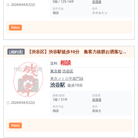
5階 / 129.14坪
居酒屋
2026年04月22日
造作代金
条件
相談
スケルトン
Point
【渋谷区】渋谷駅徒歩10分 集客力抜群お洒落な人気エリアの1階路面居抜き物件
[成約済]
相談
賃料
東京都
渋谷区
東京メトロ半蔵門線
渋谷駅
徒歩10分
階数/面積
現業態
1階 / 31坪
居酒屋
2026年04月22日
造作代金
条件
相談
居抜き
Point