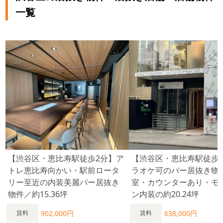
一覧
【渋谷区・恵比寿駅徒歩2分】ア
【渋谷区・恵比寿駅徒歩
トレ恵比寿向かい・駅前ロータ
ラオケ可のバー居抜き物
リー至近の内装美麗バー居抜き
室・カウンターあり・モ
物件／約15.36坪
ン内装の約20.24坪
902,000円
638,000円
賃料
賃料