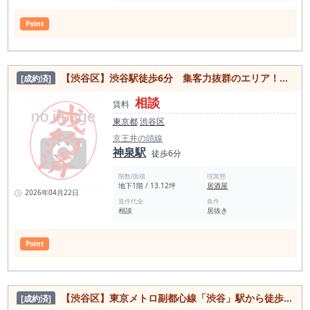
Point
【渋谷区】渋谷駅徒歩6分 集客力抜群のエリア！業種相談可能◎居抜き物件
[成約済]
相談
賃料
東京都
渋谷区
京王井の頭線
神泉駅
徒歩6分
階数/面積
現業態
地下1階 / 13.12坪
居酒屋
2026年04月22日
造作代金
条件
相談
居抜き
Point
【渋谷区】東京メトロ副都心線「渋谷」駅から徒歩10分！近隣駅、路線も利用可能！カジュアルフレンチ店の居抜き物件
[成約済]