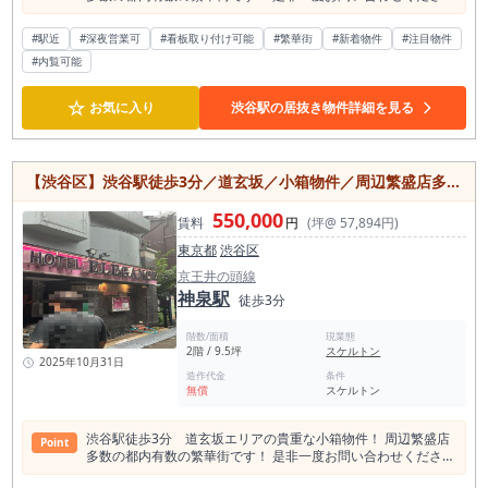
い！
#駅近
#深夜営業可
#看板取り付け可能
#繁華街
#新着物件
#注目物件
#内覧可能
☆
お気に入り
渋谷駅の居抜き物件詳細を見る
【渋谷区】渋谷駅徒歩3分／道玄坂／小箱物件／周辺繁盛店多数／約9.5坪／2階
550,000
賃料
円
(坪@ 57,894円)
東京都
渋谷区
京王井の頭線
神泉駅
徒歩3分
階数/面積
現業態
2階 / 9.5坪
スケルトン
2025年10月31日
造作代金
条件
無償
スケルトン
渋谷駅徒歩3分 道玄坂エリアの貴重な小箱物件！ 周辺繁盛店
Point
多数の都内有数の繁華街です！ 是非一度お問い合わせくださ
い！