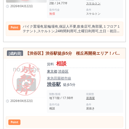
2階 / 24.77坪
スケルトン
2026年04月22日
造作代金
条件
無償
スケルトン
バイク置場有,駐輪場有,保証⼈不要,飲⾷店可,⾓部屋,１フロア１
Point
テナント,スケルトン,24時間利⽤可,⼟曜⽇利⽤可,⼟⽇・祝⽇利
⽤可,ＩＴ重説対応物件,耐震構造(新耐震基準),都市ガス,エレベ
ーター
【渋谷区】渋谷駅徒歩5分 桜丘再開発エリア！パンケーキ店居抜き物件
[成約済]
相談
賃料
東京都
渋谷区
東急田園都市線
渋谷駅
徒歩5分
階数/面積
現業態
地下1階 / 17.98坪
居酒屋
2026年04月22日
造作代金
条件
相談
居抜き
Point