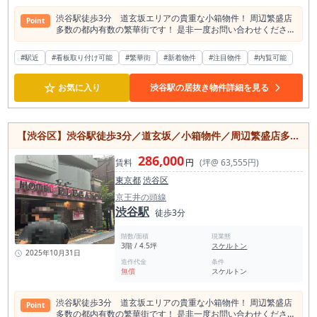
渋谷駅徒歩3分 道玄坂エリアの貴重な小箱物件！ 周辺繁盛店
Point
多数の都内有数の繁華街です！ 是非一度お問い合わせくださ
い！
#駅近
#看板取り付け可能
#繁華街
#新着物件
#注目物件
#内覧可能
☆
お気に入り
渋谷駅の居抜き物件詳細を見る
【渋谷区】渋谷駅徒歩3分／道玄坂／小箱物件／周辺繁盛店多数／約4.5坪／3階左側区画
286,000
賃料
円
(坪@ 63,555円)
東京都
渋谷区
京王井の頭線
渋谷駅
徒歩3分
階数/面積
現業態
3階 / 4.5坪
スケルトン
2025年10月31日
造作代金
条件
無償
スケルトン
渋谷駅徒歩3分 道玄坂エリアの貴重な小箱物件！ 周辺繁盛店
Point
多数の都内有数の繁華街です！ 是非一度お問い合わせくださ