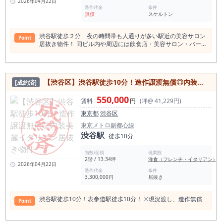
2026年04月22日
との距離感、再来店したくなる雰囲気を持つ店舗に向いていま
・カラオケバー ・会員制ラウンジ ・紹介制店舗 など、小箱×
造作代金
条件
す。約10坪という小箱を活かし、席数を絞りながら客単価と固
無償
スケルトン
常連型業態と相性◎ ✅ 居抜きならではのスピード出店 「内装
定客化を重視する営業設計が考えられます。 渋谷区で居抜き物
に時間もお金もかけたくない」 「すぐに売上を立てたい」 そ
件を探している方、渋谷で鉄板焼き店や居酒屋の開業を検討し
んな方に向いた即戦力の居抜き物件です。 補足（ 引渡時期：
ている方、渋谷で飲食店開業を目指しながら裏渋らしい落ち着
渋谷駅徒歩２分 夜の時間帯も人通りが多い駅近の美容サロン
Point
調整要 現況：バー居抜き 業態制限：あり（要確認）
いた店舗を作りたい方には、ぜひ一度現地をご確認いただきた
居抜き物件！ 同ビル内や周辺には飲食店・美容サロン・バーな
い物件です。 渋谷駅徒歩10分、代々木公園方面からも利用可
どが集まり、集客効果も期待できます♪ ナイトタイムビジネス
能、裏渋エリアの1階路面、約10坪の鉄板焼き店居抜き。 駅か
にも最適◎ 是非一度お問い合わせください！
らの距離だけでは判断できない、周辺環境や店舗前の通行動
線、地域の雰囲気を現地で確認することが重要な物件です。 出
【渋谷区】渋谷駅徒歩10分！造作譲渡無償◎内装美麗イタリアン居抜き物件
[成約済]
店にあたっては、厨房設備、鉄板設備、給排水、電気・ガス容
量、排気、空調、看板掲出条件、既存造作の状態をご確認くだ
550,000
さい。 風営法に関連する業態には制限があります。 また、契
賃料
円
(坪@ 41,229円)
約条件として中途礼金、再契約相談、企画料、不動産手数料等
東京都
渋谷区
がありますので、詳細はお問い合わせ時にご確認ください。
東京メトロ副都心線
渋谷駅
徒歩10分
階数/面積
現業態
2階 / 13.34坪
洋食（フレンチ・イタリアン）
2026年04月22日
造作代金
条件
3,300,000円
居抜き
渋谷駅徒歩10分！表参道駅徒歩10分！ ※現況渡し、造作無償
Point