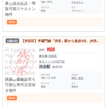
1階 / 35坪
スケルトン
2026年04月22日
造作代金
条件
相談
スケルトン
Point
【渋谷区】半蔵門線「渋谷」駅から徒歩3分、JR渋谷駅からも徒歩6分！間口広めで視認性抜群、看板設置も可能な寿司店居抜き物件
[成約済]
相談
賃料
東京都
渋谷区
東京メトロ半蔵門線
渋谷駅
徒歩3分
階数/面積
現業態
1階 / 13.19坪
寿司・割烹
2026年04月22日
造作代金
条件
相談
居抜き
Point