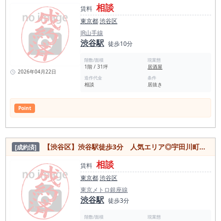
相談
賃料
東京都
渋谷区
JR山手線
渋谷駅
徒歩10分
階数/面積
現業態
1階 / 31坪
居酒屋
2026年04月22日
造作代金
条件
相談
居抜き
Point
【渋谷区】渋谷駅徒歩3分 人気エリア◎宇田川町の築浅スケルトン渡し物件
[成約済]
相談
賃料
東京都
渋谷区
東京メトロ銀座線
渋谷駅
徒歩3分
階数/面積
現業態