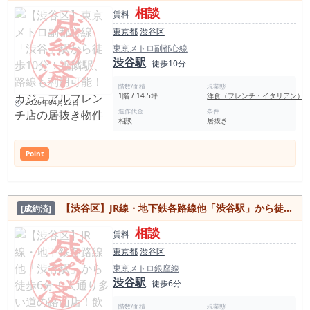
相談
賃料
東京都
渋谷区
東京メトロ副都心線
渋谷駅
徒歩10分
階数/面積
現業態
1階 / 14.5坪
洋食（フレンチ・イタリアン）
2026年04月22日
造作代金
条件
相談
居抜き
Point
【渋谷区】JR線・地下鉄各路線他「渋谷駅」から徒歩6分！人通り多い道の路面店！飲食・サービス・物販可能スケルトン物件
[成約済]
相談
賃料
東京都
渋谷区
東京メトロ銀座線
渋谷駅
徒歩6分
階数/面積
現業態