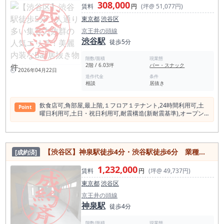
308,000
賃料
円
(坪@ 51,077円)
東京都
渋谷区
京王井の頭線
渋谷駅
徒歩5分
階数/面積
現業態
2階 / 6.03坪
バー・スナック
2026年04月22日
造作代金
条件
相談
居抜き
飲⾷店可,⾓部屋,最上階,１フロア１テナント,24時間利⽤可,⼟
Point
曜⽇利⽤可,⼟⽇・祝⽇利⽤可,耐震構造(新耐震基準),オープン
キッチン
【渋谷区】神泉駅徒歩4分・渋谷駅徒歩6分 業種相談可能！人気エリアの新築テナント
[成約済]
1,232,000
賃料
円
(坪@ 49,737円)
東京都
渋谷区
京王井の頭線
神泉駅
徒歩4分
階数/面積
現業態