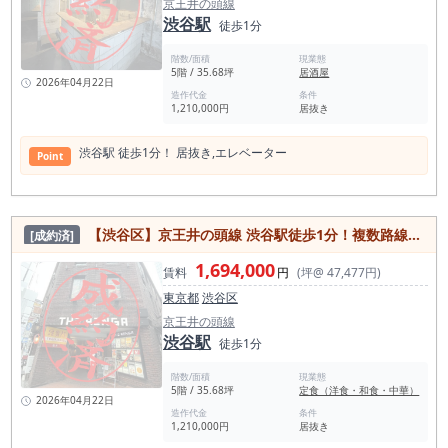
京王井の頭線
渋谷駅
徒歩1分
階数/面積
現業態
5階 / 35.68坪
居酒屋
2026年04月22日
造作代金
条件
1,210,000円
居抜き
渋⾕駅 徒歩1分！ 居抜き,エレベーター
Point
【渋谷区】京王井の頭線 渋⾕駅徒歩1分！複数路線使用可能でアクセス良好◎飲食店居抜き物件
[成約済]
1,694,000
賃料
円
(坪@ 47,477円)
東京都
渋谷区
京王井の頭線
渋谷駅
徒歩1分
階数/面積
現業態
5階 / 35.68坪
定食（洋食・和食・中華）
2026年04月22日
造作代金
条件
1,210,000円
居抜き