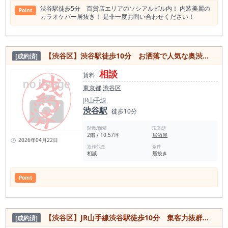
渋谷駅徒歩5分 百貨店エリアのソシアルビル内！ 内装美麗の
Point
カラオケバー居抜き！ 是非一度お問い合わせください！
【渋谷区】渋谷駅徒歩10分 お洒落で人気な奥渋エリア！内装美麗な居抜き物件
[成約済]
相談
賃料
東京都
渋谷区
JR山手線
渋谷駅
徒歩10分
階数/面積
現業態
2階 / 10.57坪
居酒屋
2026年04月22日
造作代金
条件
相談
居抜き
Point
【渋谷区】JR山手線渋谷駅徒歩10分 集客力抜群の人気エリア！カフェ居抜き物件
[成約済]