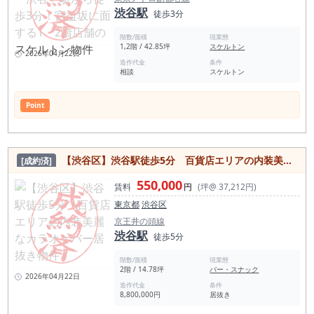
渋谷駅
徒歩3分
階数/面積
現業態
1,2階 / 42.85坪
スケルトン
2026年04月22日
造作代金
条件
相談
スケルトン
Point
【渋谷区】渋谷駅徒歩5分 百貨店エリアの内装美麗なカラオケバー居抜き物件
[成約済]
550,000
賃料
円
(坪@ 37,212円)
東京都
渋谷区
京王井の頭線
渋谷駅
徒歩5分
階数/面積
現業態
2階 / 14.78坪
バー・スナック
2026年04月22日
造作代金
条件
8,800,000円
居抜き