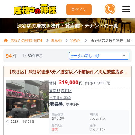
ログイン
渋谷駅の居抜き物件・貸店舗・テナントの一覧
居抜きの神様Home
東京都
渋谷区
渋谷駅の居抜き物件・貸店
94
件
1～30件表示
【渋谷区】渋谷駅徒歩3分／道玄坂／小箱物件／周辺繁盛店多数／約9.2坪／3階右側区画
319,000
賃料
円
(坪@ 63,800円)
東京都
渋谷区
京王井の頭線
渋谷駅
徒歩3分
階数/面積
現業態
3階 / 5坪
スケルトン
2025年10月31日
造作代金
条件
無償
スケルトン