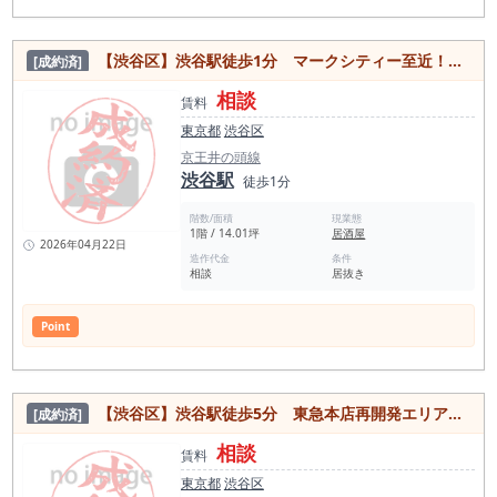
【渋谷区】渋谷駅徒歩1分 マークシティー至近！1階路面洋食屋居抜き物件
[成約済]
相談
賃料
東京都
渋谷区
京王井の頭線
渋谷駅
徒歩1分
階数/面積
現業態
1階 / 14.01坪
居酒屋
2026年04月22日
造作代金
条件
相談
居抜き
Point
【渋谷区】渋谷駅徒歩5分 東急本店再開発エリア目の前！道路前面ガラス貼り内装美麗な居抜き物件
[成約済]
相談
賃料
東京都
渋谷区