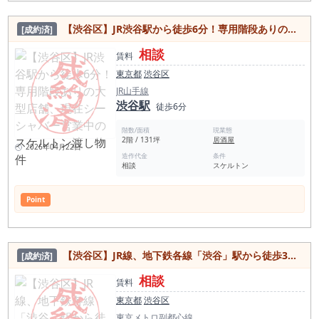
【渋谷区】JR渋谷駅から徒歩6分！専用階段ありの大型店舗、現在シーシャバー営業中のスケルトン渡し物件
[成約済]
相談
賃料
東京都
渋谷区
JR山手線
渋谷駅
徒歩6分
階数/面積
現業態
2階 / 131坪
居酒屋
2026年04月22日
造作代金
条件
相談
スケルトン
Point
【渋谷区】JR線、地下鉄各線「渋谷」駅から徒歩3分！宮益坂に面する1・2階店舗のスケルトン物件
[成約済]
相談
賃料
東京都
渋谷区
東京メトロ副都心線