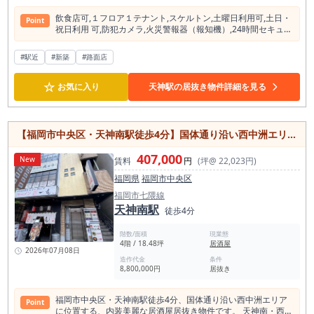
飲⾷店可,１フロア１テナント,スケルトン,⼟曜⽇利⽤可,⼟⽇・
Point
祝⽇利⽤ 可,防犯カメラ,⽕災警報器（報知機）,24時間セキュリ
ティー,エレベーター
#駅近
#新築
#路面店
☆
お気に入り
天神駅の居抜き物件詳細を見る
【福岡市中央区・天神南駅徒歩4分】国体通り沿い西中洲エリアの内装美麗な居酒屋居抜き物件／業態・営業時間制限なし・約18.48坪
407,000
New
賃料
円
(坪@ 22,023円)
福岡県
福岡市中央区
福岡市七隈線
天神南駅
徒歩4分
階数/面積
現業態
4階 / 18.48坪
居酒屋
2026年07月08日
造作代金
条件
8,800,000円
居抜き
福岡市中央区・天神南駅徒歩4分、国体通り沿い西中洲エリア
Point
に位置する、内装美麗な居酒屋居抜き物件です。 天神南・西中