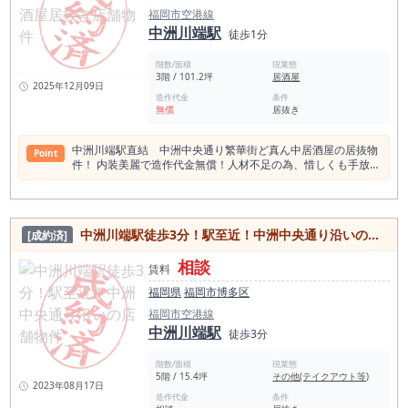
福岡市空港線
中洲川端駅
徒歩1分
階数/面積
現業態
3階 / 101.2坪
居酒屋
2025年12月09日
造作代金
条件
無償
居抜き
中洲川端駅直結 中洲中央通り繁華街ど真ん中居酒屋の居抜物
Point
件！ 内装美麗で造作代金無償！人材不足の為、惜しくも手放
し！ 是非一度お問い合わせください！
中洲川端駅徒歩3分！駅至近！中洲中央通り沿いの店舗物件
[成約済]
相談
賃料
福岡県
福岡市博多区
福岡市空港線
中洲川端駅
徒歩3分
階数/面積
現業態
5階 / 15.4坪
その他(テイクアウト等)
2023年08月17日
造作代金
条件