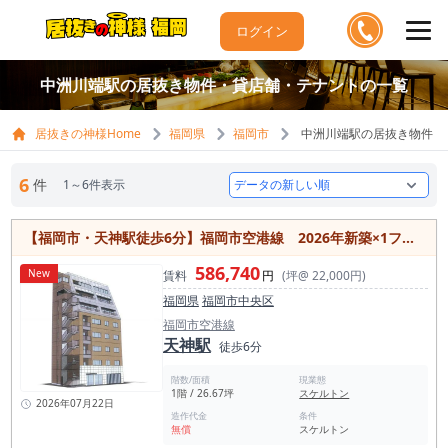
ログイン
中洲川端駅の居抜き物件・貸店舗・テナントの一覧
居抜きの神様Home
福岡県
福岡市
中洲川端駅の居抜き物件・
6
件
1～6件表示
【福岡市・天神駅徒歩6分】福岡市空港線 2026年新築×1フロア1テナント！カフェ・ケーキ店向け
586,740
New
賃料
円
(坪@ 22,000円)
福岡県
福岡市中央区
福岡市空港線
天神駅
徒歩6分
階数/面積
現業態
1階 / 26.67坪
スケルトン
2026年07月22日
造作代金
条件
無償
スケルトン