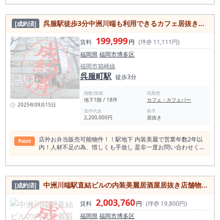
には、立地だけでなく、入った瞬間の印象、席の雰囲気、照
明、料理写真映え、グルメ媒体やSNSで伝わる世界観が重要に
なります。 既存内装を活かせる場合、出店準備の方向性を組み
呉服駅徒歩3分中洲川端も利用できるカフェ居抜き物件！
[成約済]
立てやすく、居酒屋だけでなく、和食ダイニング、創作料理
店、九州料理、ワインや日本酒を組み合わせた業態なども検討
199,999
賃料
円
(坪@ 11,111円)
しやすい物件です。 このエリアで勝算を作るには、「何でもあ
る居酒屋」ではなく、選ばれる理由を明確にすることが重要で
福岡県
福岡市博多区
す。 例えば、宮崎地鶏や博多料理など九州色を打ち出す店舗、
福岡市箱崎線
観光客にも分かりやすい福岡らしいメニュー構成、地元客が使
呉服町駅
いやすい価格帯のダイニング、会食にも使える落ち着いた和食
徒歩3分
居酒屋、二軒目需要を狙うバー寄りの店舗など、立地と内装の
雰囲気に合わせたコンセプト設計が重要になります。 天神南・
階数/面積
現業態
西中洲エリアは競合が多い反面、飲食店を探して歩く人、目的
地下1階 / 18坪
カフェ・カフェバー
2025年09月15日
を持って予約する人、二軒目を探す人が多いエリアです。 だか
造作代金
条件
らこそ、店頭の見せ方、看板、入口の印象、グルメ媒体の写
2,200,000円
居抜き
真、コース設計、ドリンク構成まで含めて作り込むことで、内
見後の出店イメージを具体化しやすい物件です。 福岡市中央区
で飲食店居抜き物件を探している方、天神南・西中洲エリアで
店外お弁当販売可能物件！！駅地下 内装美麗で営業年数2年以
Point
勝負したい方、国体通り沿いで内装美麗な店舗を探している方
内！人材不足の為、惜しくも手放し 是非一度お問い合わせくだ
には、一度現地をご確認いただきたい募集案件です。飲食店が
さい！
集まる激戦区だからこそ、立地・内装・コンセプトを活かして
勝ちに行きたい方におすすめの物件です。
中洲川端駅直結ビルの内装美麗居酒屋居抜き店舗物件
[成約済]
2,003,760
賃料
円
(坪@ 19,800円)
福岡県
福岡市博多区