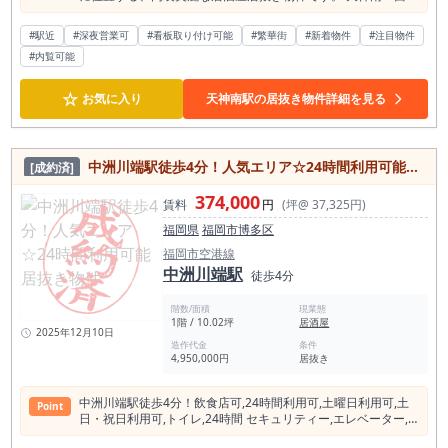
洲・春吉・中洲方面の飲食需要を視野に入れながら、居酒屋、
和食、ダイニング、バー、九州料理、創作料理などの出店を検
#駅近
#深夜営業可
#看板取り付け可能
#繁華街
#新着物件
#注目物件
討している方に、ぜひ現地をご確認いただきたい店舗物件で
#内覧可能
す。 本物件の魅力は、福岡市内でも飲食店が集まる天神南・西
中洲エリアで出店を検討できる点です。 国体通り沿いは、天
神、春吉、西中洲、中洲方面をつなぐ飲食導線上にあり、仕事
☆
お気に入り
天神南駅の居抜き物件詳細を見る
帰りの食事利用、会食、二軒目利用、観光客・出張客の外食需
要などを狙いやすい立地です。単なる駅近物件として見るより
も、福岡中心部の飲食目的地としての強さを確認したい物件で
す。 天神南駅半径500m圏内には飲食店が約1,699件、そのう
中洲川端駅徒歩4分！人気エリア☆24時間利用可能居抜き物件
[成約済]
ち居酒屋は約384件確認されています。 競合は非常に多いエリ
アですが、それだけ飲食需要が厚く、外食先として選ばれてい
374,000
るエリアとも言えます。 飲食店が少ない場所で新たに需要を作
賃料
円
(坪@ 37,325円)
る物件ではなく、すでに飲食需要が形成されている街の中で、
福岡県
福岡市博多区
コンセプト・内装・料理・価格帯・集客導線を磨いて勝負する
物件です。 西中洲エリアは、単なる大衆居酒屋だけでなく、落
福岡市空港線
ち着いた会食、雰囲気重視のダイニング、料理とお酒を組み合
中洲川端駅
徒歩4分
わせた店舗、観光客にも分かりやすい九州料理業態など、幅広
い飲食ニーズが見込めるエリアです。天神のにぎわい、中洲の
階数/面積
現業態
夜需要、春吉の飲食店街の雰囲気が近接しているため、業態設
1階 / 10.02坪
居酒屋
計次第で複数の客層を狙える可能性があります。 本物件は約
2025年12月10日
造作代金
条件
18.48坪の居酒屋居抜き物件です。大箱ではありませんが、小
4,950,000円
居抜き
さすぎる店舗でもなく、カウンターやテーブルを組み合わせな
がら、少人数利用、デート利用、会食前後の食事、二軒目利
用、グループ利用などを想定しやすいサイズ感です。 天神・西
中洲川端駅徒歩4分！飲⾷店可,24時間利⽤可,⼟曜⽇利⽤可,⼟
Point
中洲エリアで、過度に広い店舗を構えるのではなく、内装とメ
⽇・祝⽇利⽤可,トイレ,24時間 セキュリティー,エレベーター,
ニュー構成を絞って勝負したい方に向いています。 内装美麗な
エレベーター２基以上
点も、この物件の大きな訴求材料です。 飲食激戦区で勝つため