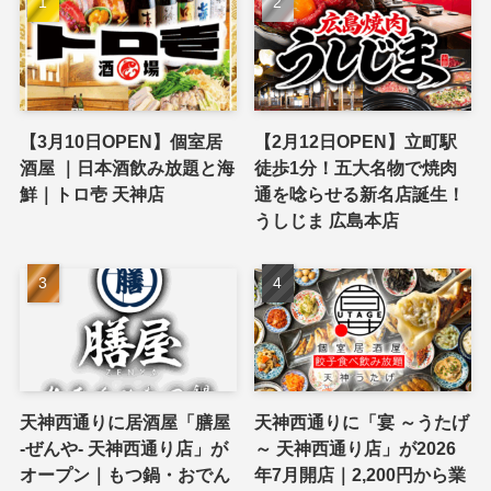
【3月10日OPEN】個室居
【2月12日OPEN】立町駅
酒屋 ｜日本酒飲み放題と海
徒歩1分！五大名物で焼肉
鮮｜トロ壱 天神店
通を唸らせる新名店誕生！
うしじま 広島本店
天神西通りに居酒屋「膳屋
天神西通りに「宴 ～うたげ
-ぜんや- 天神西通り店」が
～ 天神西通り店」が2026
オープン｜もつ鍋・おでん
年7月開店｜2,200円から業