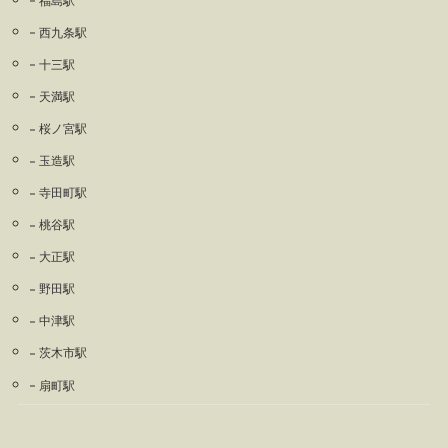
福島駅
西九条駅
十三駅
天満駅
桜ノ宮駅
玉造駅
寺田町駅
桃谷駅
大正駅
野田駅
中津駅
茨木市駅
扇町駅