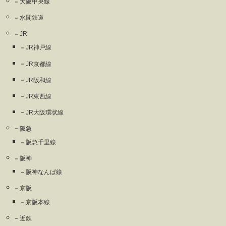
大阪中央線
水間鉄道
JR
JR神戸線
JR京都線
JR阪和線
JR東西線
JR大阪環状線
阪急
阪急千里線
阪神
阪神なんば線
京阪
京阪本線
近鉄