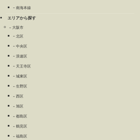
南海本線
エリアから探す
大阪市
北区
中央区
浪速区
天王寺区
城東区
生野区
西区
旭区
都島区
鶴見区
福島区