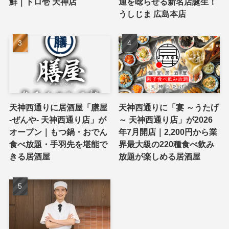
鮮｜トロ壱 天神店
通を唸らせる新名店誕生！
うしじま 広島本店
天神西通りに居酒屋「膳屋
天神西通りに「宴 ～うたげ
-ぜんや- 天神西通り店」が
～ 天神西通り店」が2026
オープン｜もつ鍋・おでん
年7月開店｜2,200円から業
食べ放題・手羽先を堪能で
界最大級の220種食べ飲み
きる居酒屋
放題が楽しめる居酒屋