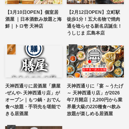
【3月10日OPEN】個室居
【2月12日OPEN】立町駅
酒屋 ｜日本酒飲み放題と海
徒歩1分！五大名物で焼肉
鮮｜トロ壱 天神店
通を唸らせる新名店誕生！
うしじま 広島本店
天神西通りに居酒屋「膳屋
天神西通りに「宴 ～うたげ
-ぜんや- 天神西通り店」が
～ 天神西通り店」が2026
オープン｜もつ鍋・おでん
年7月開店｜2,200円から業
食べ放題・手羽先を堪能で
界最大級の220種食べ飲み
きる居酒屋
放題が楽しめる居酒屋