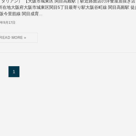
イタリアン） 【大阪市城東区 関目高殿駅｜駅近路面店の洋食屋居抜き店
 所在地大阪府大阪市城東区関目5丁目最寄り駅大阪谷町線 関目高殿駅 徒
阪今里筋線 関目成育...
5年9月17日
1