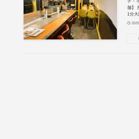
チ・
舗】
1分大
202