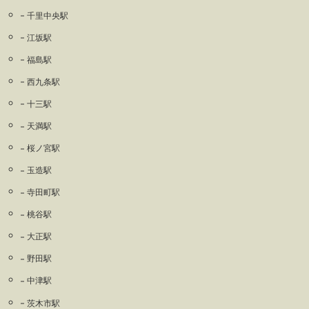
千里中央駅
江坂駅
福島駅
西九条駅
十三駅
天満駅
桜ノ宮駅
玉造駅
寺田町駅
桃谷駅
大正駅
野田駅
中津駅
茨木市駅