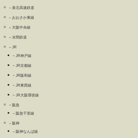
泉北高速鉄道
おおさか東線
大阪中央線
水間鉄道
JR
JR神戸線
JR京都線
JR阪和線
JR東西線
JR大阪環状線
阪急
阪急千里線
阪神
阪神なんば線