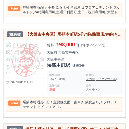
駐輪場有,保証⼈不要,飲⾷店可,⾓部屋,１フロア１テナント,スケ
Point
ルトン,24時間利⽤可,⼟曜⽇利⽤可,⼟⽇・祝⽇利⽤可, ⼤型ト
ラック搬⼊可,天井⾼２.５ｍ以上 ,耐震構造(新耐震基準),都市ガ
ス,インターネット対応,インターネット使⽤料無 料,オートロッ
ク,防犯カメラ,エレベーター
【⼤阪市中央区】堺筋本町駅5分/1階路面店/南向き/業種相談ください
[成約済]
198,000
賃料
円
(坪@ 22,272円)
大阪府
大阪市中央区
大阪中央線
堺筋本町駅
徒歩5分
階数/面積
現業態
1階 / 8.89坪
その他(テイクアウト等)
2026年03月11日
造作代金
条件
無償
スケルトン
堺筋本町 徒歩5分！主要採光⾯：南向き,飲⾷店可,１フロア１
Point
テナント,トイレ,エアコン
堺筋本町エリア、ランチ需要の高いオフィス街立地！路面飲食居抜き！