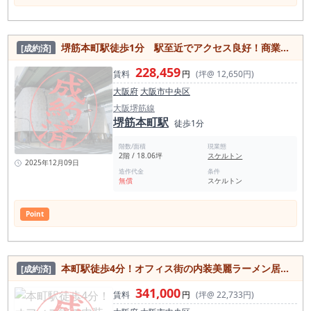
堺筋本町駅徒歩1分 駅至近でアクセス良好！商業ビル内店舗
[成約済]
228,459
賃料
円
(坪@ 12,650円)
大阪府
大阪市中央区
大阪堺筋線
堺筋本町駅
徒歩1分
階数/面積
現業態
2階 / 18.06坪
スケルトン
2025年12月09日
造作代金
条件
無償
スケルトン
Point
本町駅徒歩4分！オフィス街の内装美麗ラーメン居抜き物件
[成約済]
341,000
賃料
円
(坪@ 22,733円)