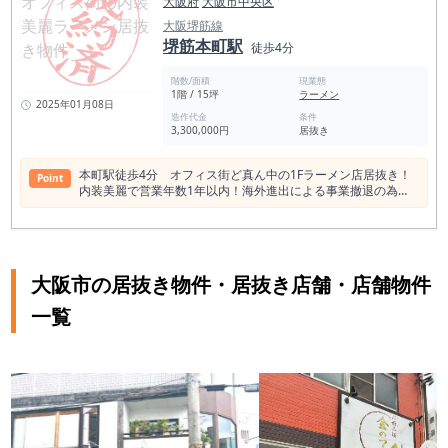
大阪府
大阪市中央区
大阪堺筋線
堺筋本町駅
徒歩4分
階数/面積
現業態
1階 / 15坪
ラーメン
2025年01月08日
造作代金
条件
3,300,000円
居抜き
本町駅徒歩4分 オフィス街ど真ん中の1Fラーメン店居抜き！
Point
内装美麗で営業年数1年以内！海外進出による事業撤退の為、
惜しくも手放し 是非一度お問い合わせください！
大阪市の居抜き物件・居抜き店舗・店舗物件
一覧