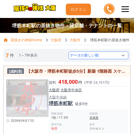
ログイン
堺筋本町駅の居抜き物件・貸店舗・テナントの一覧
居抜きの神様Home
大阪府
大阪市
堺筋本町駅の居抜き物件・
7
件
1～7件表示
【大阪市・堺筋本町駅徒歩5分】新築 1階路面 スケルトン 1フロア1テナント
[成約済]
418,000
賃料
円
(坪@ 24,161円)
大阪府
大阪市中央区
大阪中央線
堺筋本町駅
徒歩5分
階数/面積
現業態
1階 / 17.3坪
居酒屋
2026年04月17日
造作代金
条件
無償
スケルトン