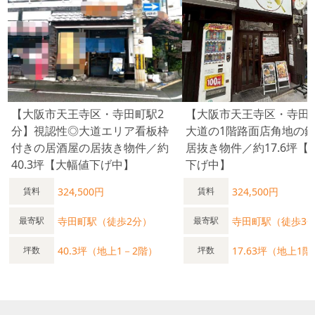
【大阪市天王寺区・寺田町駅2
【大阪市天王寺区・寺田
分】視認性◎大道エリア看板枠
大道の1階路面店角地の
付きの居酒屋の居抜き物件／約
居抜き物件／約17.6坪【
40.3坪【大幅値下げ中】
下げ中】
324,500円
324,500円
賃料
賃料
寺田町駅（徒歩2分）
寺田町駅（徒歩3
最寄駅
最寄駅
40.3坪（地上1－2階）
17.63坪（地上1階
坪数
坪数