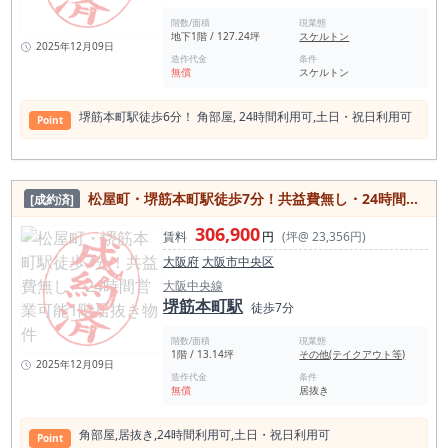
階数/面積
現業態
地下1階 / 127.24坪
スケルトン
2025年12月09日
造作代金
条件
無償
スケルトン
堺筋本町駅徒歩6分！ ⾓部屋, 24時間利⽤可,⼟⽇・祝⽇利⽤可
Point
松屋町・堺筋本町駅徒歩7分！共益費無し・24時間営業可能1階居抜き物件
[成約済]
306,900
賃料
円
(坪@ 23,356円)
大阪府
大阪市中央区
大阪中央線
堺筋本町駅
徒歩7分
階数/面積
現業態
1階 / 13.14坪
その他(テイクアウト等)
2025年12月09日
造作代金
条件
無償
居抜き
⾓部屋,居抜き,24時間利⽤可,⼟⽇・祝⽇利⽤可
Point