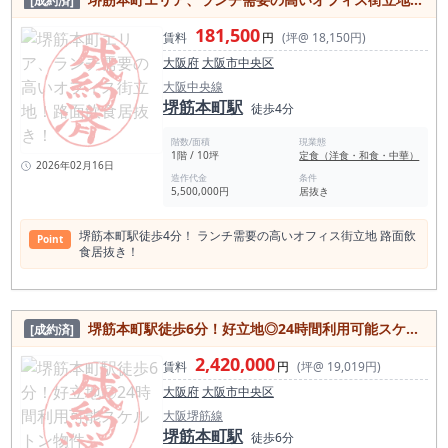
[成約済]
181,500
賃料
円
(坪@ 18,150円)
大阪府
大阪市中央区
大阪中央線
堺筋本町駅
徒歩4分
階数/面積
現業態
1階 / 10坪
定食（洋食・和食・中華）
2026年02月16日
造作代金
条件
5,500,000円
居抜き
堺筋本町駅徒歩4分！ ランチ需要の高いオフィス街立地 路面飲
Point
食居抜き！
堺筋本町駅徒歩6分！好立地◎24時間利用可能スケルトン物件
[成約済]
2,420,000
賃料
円
(坪@ 19,019円)
大阪府
大阪市中央区
大阪堺筋線
堺筋本町駅
徒歩6分