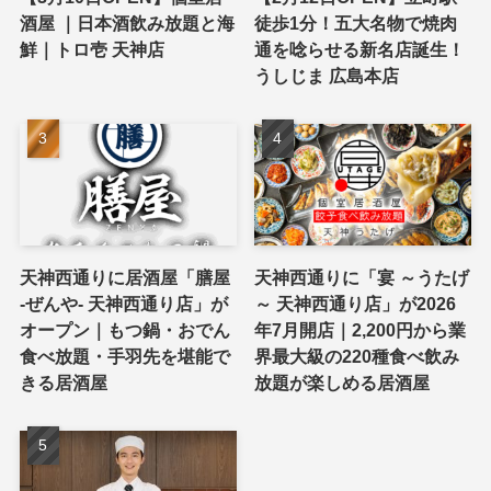
酒屋 ｜日本酒飲み放題と海
徒歩1分！五大名物で焼肉
鮮｜トロ壱 天神店
通を唸らせる新名店誕生！
うしじま 広島本店
天神西通りに居酒屋「膳屋
天神西通りに「宴 ～うたげ
-ぜんや- 天神西通り店」が
～ 天神西通り店」が2026
オープン｜もつ鍋・おでん
年7月開店｜2,200円から業
食べ放題・手羽先を堪能で
界最大級の220種食べ飲み
きる居酒屋
放題が楽しめる居酒屋