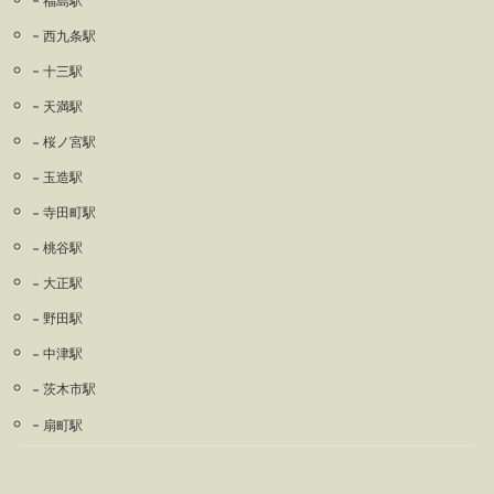
福島駅
西九条駅
十三駅
天満駅
桜ノ宮駅
玉造駅
寺田町駅
桃谷駅
大正駅
野田駅
中津駅
茨木市駅
扇町駅