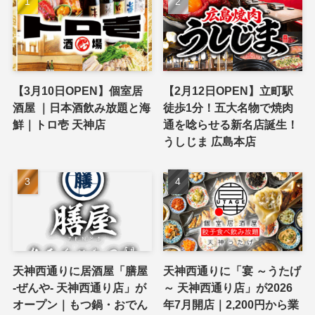
【3月10日OPEN】個室居
【2月12日OPEN】立町駅
酒屋 ｜日本酒飲み放題と海
徒歩1分！五大名物で焼肉
鮮｜トロ壱 天神店
通を唸らせる新名店誕生！
うしじま 広島本店
天神西通りに居酒屋「膳屋
天神西通りに「宴 ～うたげ
-ぜんや- 天神西通り店」が
～ 天神西通り店」が2026
オープン｜もつ鍋・おでん
年7月開店｜2,200円から業