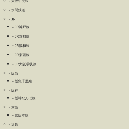
大阪中央線
水間鉄道
JR
JR神戸線
JR京都線
JR阪和線
JR東西線
JR大阪環状線
阪急
阪急千里線
阪神
阪神なんば線
京阪
京阪本線
近鉄