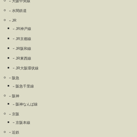
大阪中央線
水間鉄道
JR
JR神戸線
JR京都線
JR阪和線
JR東西線
JR大阪環状線
阪急
阪急千里線
阪神
阪神なんば線
京阪
京阪本線
近鉄