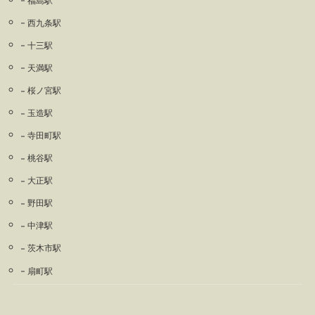
福島駅
西九条駅
十三駅
天満駅
桜ノ宮駅
玉造駅
寺田町駅
桃谷駅
大正駅
野田駅
中津駅
茨木市駅
扇町駅