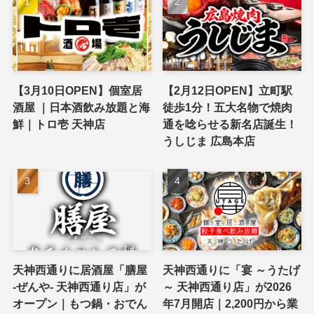
【3月10日OPEN】個室居
【2月12日OPEN】立町駅
酒屋 ｜日本酒飲み放題と海
徒歩1分！五大名物で焼肉
鮮｜トロ壱 天神店
通を唸らせる新名店誕生！
うしじま 広島本店
天神西通りに居酒屋「膳屋
天神西通りに「宴 ～うたげ
-ぜんや- 天神西通り店」が
～ 天神西通り店」が2026
オープン｜もつ鍋・おでん
年7月開店｜2,200円から業