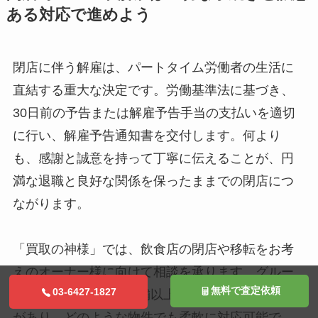
ある対応で進めよう
閉店に伴う解雇は、パートタイム労働者の生活に
直結する重大な決定です。労働基準法に基づき、
30日前の予告または解雇予告手当の支払いを適切
に行い、解雇予告通知書を交付します。何より
も、感謝と誠意を持って丁寧に伝えることが、円
満な退職と良好な関係を保ったままでの閉店につ
ながります。
「買取の神様」では、飲食店の閉店や移転をお考
えのオーナー様に向けて相談を承ります。グルー
無料で査定依頼
03-6427-1827
プ会社で10業態100店舗以上の開業および経営経験
があり、どのような物件でも柔軟に対応可能で