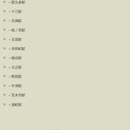
西九条駅
十三駅
天満駅
桜ノ宮駅
玉造駅
寺田町駅
桃谷駅
大正駅
野田駅
中津駅
茨木市駅
扇町駅