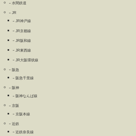
水間鉄道
JR
JR神戸線
JR京都線
JR阪和線
JR東西線
JR大阪環状線
阪急
阪急千里線
阪神
阪神なんば線
京阪
京阪本線
近鉄
近鉄奈良線