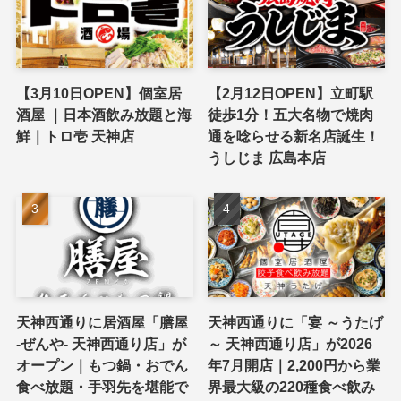
【3月10日OPEN】個室居
【2月12日OPEN】立町駅
酒屋 ｜日本酒飲み放題と海
徒歩1分！五大名物で焼肉
鮮｜トロ壱 天神店
通を唸らせる新名店誕生！
うしじま 広島本店
天神西通りに居酒屋「膳屋
天神西通りに「宴 ～うたげ
-ぜんや- 天神西通り店」が
～ 天神西通り店」が2026
オープン｜もつ鍋・おでん
年7月開店｜2,200円から業
食べ放題・手羽先を堪能で
界最大級の220種食べ飲み