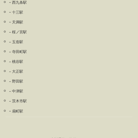
西九条駅
十三駅
天満駅
桜ノ宮駅
玉造駅
寺田町駅
桃谷駅
大正駅
野田駅
中津駅
茨木市駅
扇町駅