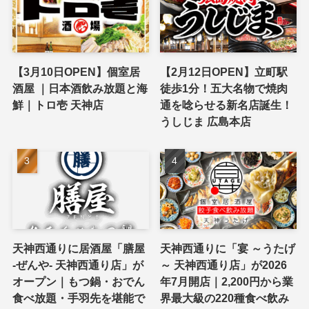
【3月10日OPEN】個室居
【2月12日OPEN】立町駅
酒屋 ｜日本酒飲み放題と海
徒歩1分！五大名物で焼肉
鮮｜トロ壱 天神店
通を唸らせる新名店誕生！
うしじま 広島本店
天神西通りに居酒屋「膳屋
天神西通りに「宴 ～うたげ
-ぜんや- 天神西通り店」が
～ 天神西通り店」が2026
オープン｜もつ鍋・おでん
年7月開店｜2,200円から業
食べ放題・手羽先を堪能で
界最大級の220種食べ飲み