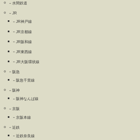
水間鉄道
JR
JR神戸線
JR京都線
JR阪和線
JR東西線
JR大阪環状線
阪急
阪急千里線
阪神
阪神なんば線
京阪
京阪本線
近鉄
近鉄奈良線