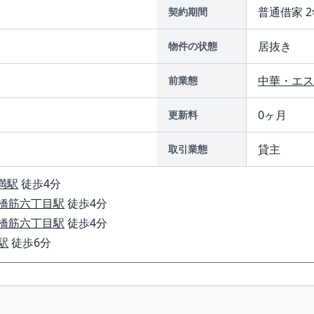
普通借家 2
契約期間
居抜き
物件の状態
中華・エス
前業態
0ヶ月
更新料
貸主
取引業態
満駅
徒歩4分
橋筋六丁目駅
徒歩4分
橋筋六丁目駅
徒歩4分
駅
徒歩6分