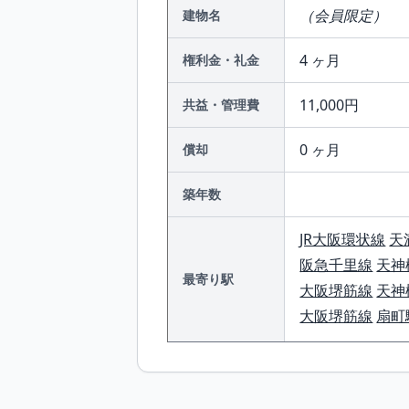
（会員限定）
建物名
4 ヶ月
権利金・礼金
11,000円
共益・管理費
0 ヶ月
償却
築年数
JR大阪環状線
天
阪急千里線
天神
最寄り駅
大阪堺筋線
天神
大阪堺筋線
扇町