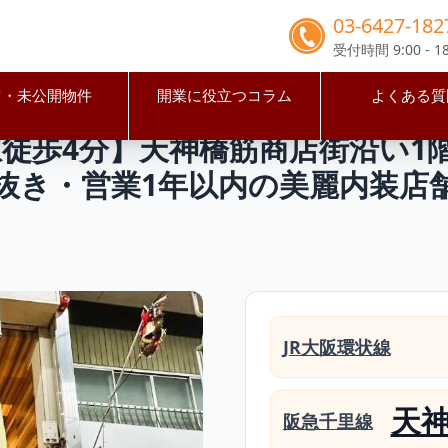
03-6427-182
受付時間 9:00 - 18
占・未公開物件
開業に役立つコラム
よくある質
市北区
天満駅
【大阪市北区・天満駅徒歩4分】天神橋筋商店街沿
徒歩4分】天神橋筋商店街沿い1
理居抜き・営業1年以内の美麗内装店
JR大阪環状線
天
阪急千里線