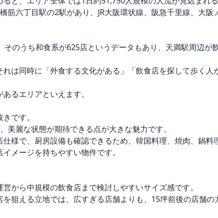
ると、エリア全体では1日約51,750人規模の人流が見込まれる
橋筋六丁目駅の2駅があり、JR大阪環状線、阪急千里線、大
87店、そのうち和食系が625店というデータもあり、天満駅周辺
それは同時に「外食する文化がある」「飲食店を探して歩く人
あるエリアといえます。

きです。

、美麗な状態が期待できる点が大きな魅力です。

店仕様で、厨房設備も確認できるため、韓国料理、焼肉、鍋料
イメージを持ちやすい物件です。

運営から中規模の飲食店まで検討しやすいサイズ感です。

店を狙える立地では、広すぎる店舗よりも、15坪前後の店舗の