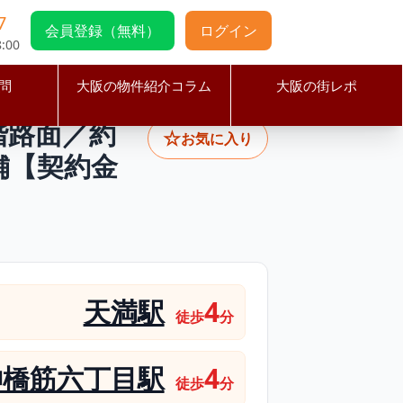
7
会員登録（無料）
ログイン
:00
問
大阪の物件紹介コラム
大阪の街レポ
い1階路面／約15.58坪の韓国料理居抜き・営業1年以内の美麗内装店
階路面／約
☆
お気に入り
舗【契約金
天満駅
4
徒歩
分
神橋筋六丁目駅
4
徒歩
分