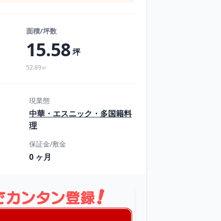
面積/坪数
15.58
坪
52.89㎡
現業態
中華・エスニック・多国籍料
理
保証金/敷金
0 ヶ月