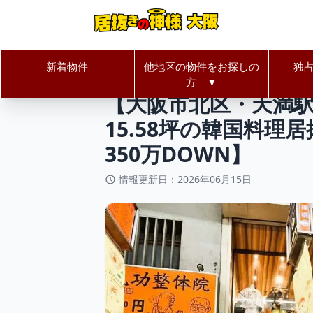
新着物件
他地区の物件をお探しの
独
居抜きの神様Home
大阪府
大阪
方 ▼
【大阪市北区・天満駅
15.58坪の韓国料
350万DOWN】
情報更新日：2026年06月15日