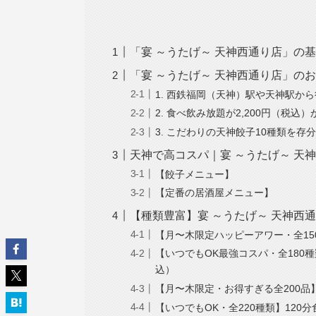
「宴 ～うたげ～ 天神西通り店」の
「宴 ～うたげ～ 天神西通り店」の
1. 西鉄福岡（天神）駅や天神駅か
2. 食べ飲み放題が2,200円（税込
3. こだわりの天神餃子10種類を存
天神で高コスパ｜宴 ～うたげ～ 天
【餃子メニュー】
【定番の居酒屋メニュー】
【種類豊富】宴 ～うたげ～ 天神西
【月〜木限定ハッピーアワー・全150
【いつでもOK最強コスパ・全180種
込）
【月〜木限定・お得すぎる全200品】
【いつでもOK・全220種類】120分