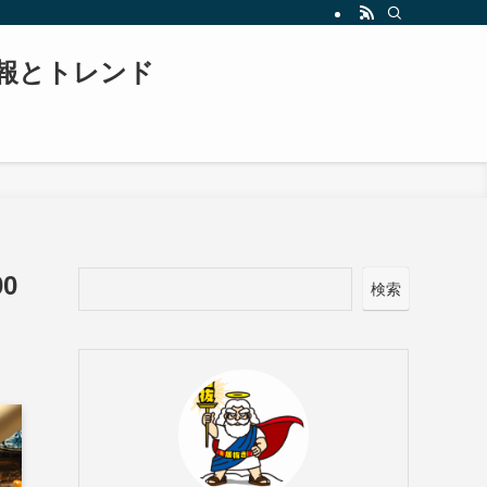
報とトレンド
0
検索