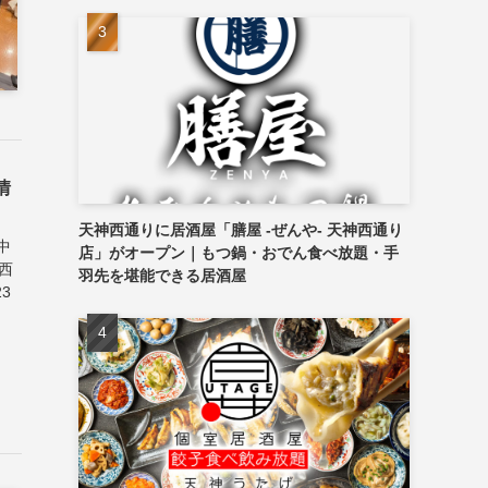
情
天神西通りに居酒屋「膳屋 -ぜんや- 天神西通り
中
店」がオープン｜もつ鍋・おでん食べ放題・手
西
羽先を堪能できる居酒屋
3