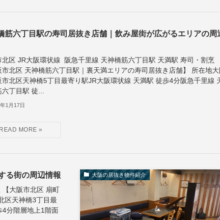
橋筋六丁目駅の寿司居抜き店舗｜飲み屋街が広がるエリアの周
北区 JR大阪環状線 阪急千里線 天神橋筋六丁目駅 天満駅 寿司・割烹
阪市北区 天神橋筋六丁目駅｜裏天満エリアの寿司居抜き店舗】 所在地大
阪市北区天神橋5丁目最寄り駅JR大阪環状線 天満駅 徒歩4分阪急千里線 
六丁目駅 徒...
5年1月17日
する街の周辺情報
大阪の居抜き物件紹介
屋 【大阪市北区 扇町
北区天神橋3丁目最
歩4分階層地上1階面