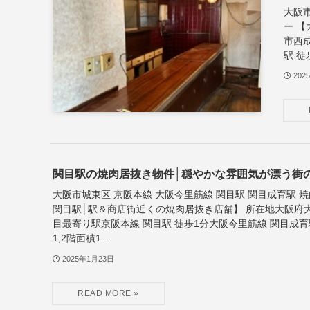
大阪
ー 
市西
駅 徒歩
202
関目駅の焼肉居抜き物件│穏やかな雰囲気が漂う街
大阪市城東区 京阪本線 大阪今里筋線 関目駅 関目成育駅 
関目駅│駅＆商店街近くの焼肉居抜き店舗】 所在地大阪府
目最寄り駅京阪本線 関目駅 徒歩1分大阪今里筋線 関目成育
1,2階面積1...
2025年1月23日