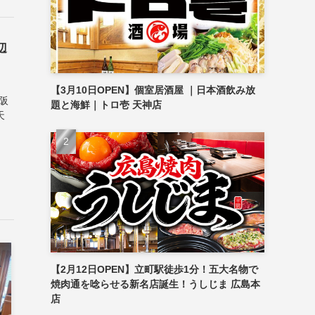
辺
【3月10日OPEN】個室居酒屋 ｜日本酒飲み放
阪
題と海鮮｜トロ壱 天神店
天
【2月12日OPEN】立町駅徒歩1分！五大名物で
焼肉通を唸らせる新名店誕生！うしじま 広島本
店