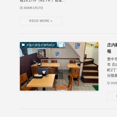
積19.27坪（63.7㎡）前業...
2025年1月17日
庄内
大阪の居抜き物件紹介
報
豊中
市 
町2丁
分階層
202