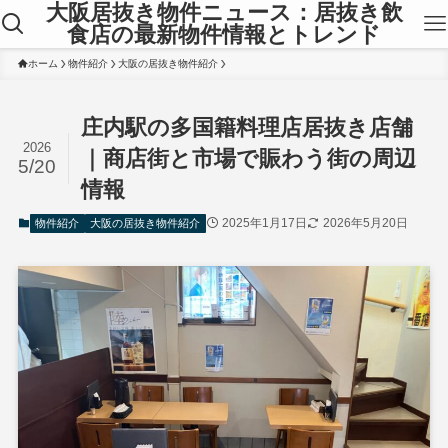
大阪居抜き物件ニュース：居抜き飲
食店の最新物件情報とトレンド
ホーム
物件紹介
大阪の居抜き物件紹介
庄内駅の多国籍料理店居抜き店舗
2026
｜商店街と市場で賑わう街の周辺
5/20
情報
2025年1月17日
2026年5月20日
物件紹介
大阪の居抜き物件紹介