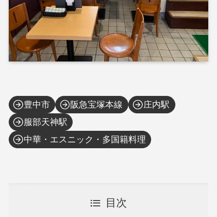
豊中市
阪急宝塚本線
庄内駅
服部天神駅
中華・エスニック・多国籍料理
目次