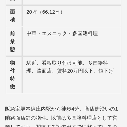
面
20坪（66.12㎡）
積
前
中華・エスニック・多国籍料理
業
態
物
駅近、看板取り付け可能、多国籍料
件
理、路面店、賃料20万円以下、値下げ
特
徴
阪急宝塚本線庄内駅から徒歩4分、商店街沿いの1
階路面店舗の物件。以前は多国籍料理店として営
業しており、関連する設備がすでに整っているの