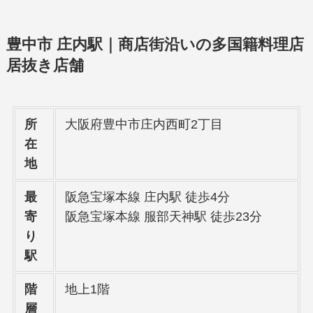
豊中市 庄内駅｜商店街沿いの多国籍料理店
居抜き店舗
所
大阪府豊中市庄内西町2丁目
在
地
最
阪急宝塚本線 庄内駅 徒歩4分
寄
阪急宝塚本線 服部天神駅 徒歩23分
り
駅
階
地上1階
層