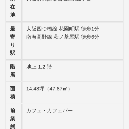
在
地
最
大阪四つ橋線 花園町駅 徒歩1分
寄
南海高野線 萩ノ茶屋駅 徒歩6分
り
駅
階
地上 1,2 階
層
面
14.48坪（47.87㎡）
積
前
カフェ・カフェバー
業
態