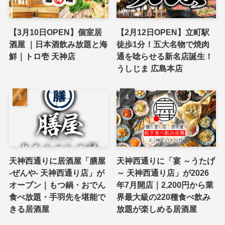
【3月10日OPEN】個室居
【2月12日OPEN】立町駅
酒屋 ｜日本酒飲み放題と海
徒歩1分！五大名物で焼肉
鮮｜トロ壱 天神店
通を唸らせる新名店誕生！
うしじま 広島本店
天神西通りに居酒屋「膳屋
天神西通りに「宴 ～うたげ
-ぜんや- 天神西通り店」が
～ 天神西通り店」が2026
オープン｜もつ鍋・おでん
年7月開店｜2,200円から業
食べ放題・手羽先を堪能で
界最大級の220種食べ飲み
きる居酒屋
放題が楽しめる居酒屋