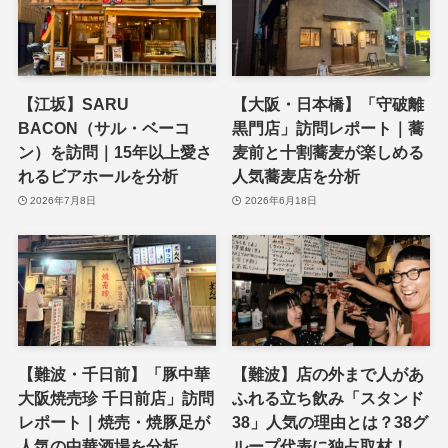
【江坂】SARU
【大阪・日本橋】「守破離
BACON（サル・ベーコ
黒門店」訪問レポート｜蕎
ン）を訪問｜15年以上愛さ
麦前と十割蕎麦が楽しめる
れるビアホールを分析
人気蕎麦店を分析
2026年7月8日
2026年6月18日
【難波・千日前】「豚中華
【難波】店の外まで人があ
大阪焼売珍 千日前店」訪問
ふれる立ち飲み「スタンド
レポート｜焼売・焼豚足が
38」人気の理由とは？38グ
人気の中華酒場を分析
ループ代表に独占取材！