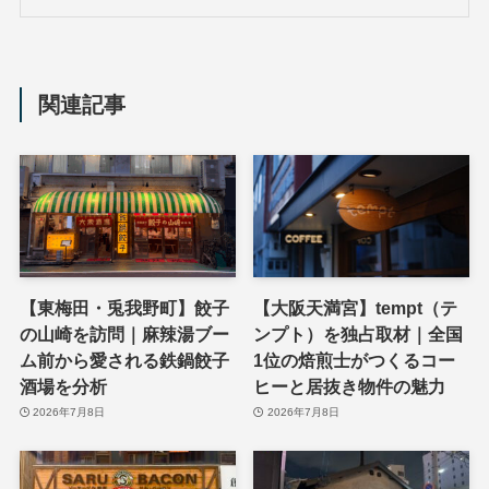
関連記事
【東梅田・兎我野町】餃子
【大阪天満宮】tempt（テ
の山崎を訪問｜麻辣湯ブー
ンプト）を独占取材｜全国
ム前から愛される鉄鍋餃子
1位の焙煎士がつくるコー
酒場を分析
ヒーと居抜き物件の魅力
2026年7月8日
2026年7月8日