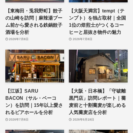
【東梅田・兎我野町】餃子
【大阪天満宮】tempt（テ
の山崎を訪問｜麻辣湯ブー
ンプト）を独占取材｜全国
ム前から愛される鉄鍋餃子
1位の焙煎士がつくるコー
酒場を分析
ヒーと居抜き物件の魅力
2026年7月8日
2026年7月8日
【江坂】SARU
【大阪・日本橋】「守破離
BACON（サル・ベーコ
黒門店」訪問レポート｜蕎
ン）を訪問｜15年以上愛さ
麦前と十割蕎麦が楽しめる
れるビアホールを分析
人気蕎麦店を分析
2026年7月8日
2026年6月18日