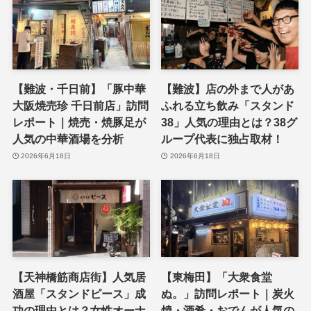
【難波・千日前】「豚中華
【難波】店の外まで人があ
大阪焼売珍 千日前店」訪問
ふれる立ち飲み「スタンド
レポート｜焼売・焼豚足が
38」人気の理由とは？38グ
人気の中華酒場を分析
ループ代表に独占取材！
2026年6月18日
2026年6月18日
【天神橋筋商店街】人気居
【東梅田】「大衆食堂
酒屋「スタンドピース」成
ぬ。」訪問レポート｜炭火
功の理由とは？女性オーナ
焼・酒肴・おでんが人気の