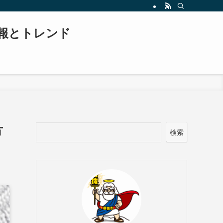
報とトレンド
方
検索