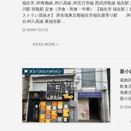
福生市 JR青梅線 JR八高線 JR五日市線 西武拝島線 福生駅
川駅 拝島駅 定食（洋食・和食・中華） 【福生市 福生駅｜
ストラン居抜き】 所在地東京都福生市福生最寄り駅 JR青
分JR八高線 東福生駅 ...
2026年7月17日
新小
東京の居抜き物件紹介
葛飾区
飲食
地東
新小岩
202