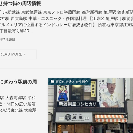
せ持つ街の周辺情報
 JR総武線 東武亀戸線 東京メトロ半蔵門線 都営新宿線 亀戸駅 錦糸町
水神駅 西大島駅 中華・エスニック・多国籍料理 【江東区 亀戸駅｜駅徒
グルメエリアに位置するインドカレー店居抜き物件】 所在地東京都江東
丁目最寄り駅JR...
6年7月19日
にぎわう駅前の周
東京の居抜き物件紹介
駅 大森海岸駅 平和
至近・間口の広い居酒
R京浜東北線 大森駅