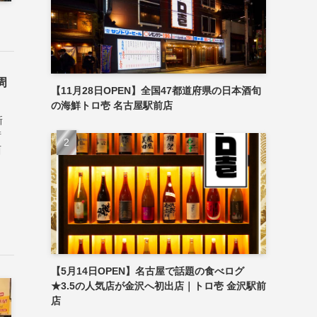
周
【11月28日OPEN】全国47都道府県の日本酒旬
の海鮮トロ壱 名古屋駅前店
新
街
西
【5月14日OPEN】名古屋で話題の食べログ
★3.5の人気店が金沢へ初出店｜トロ壱 金沢駅前
店