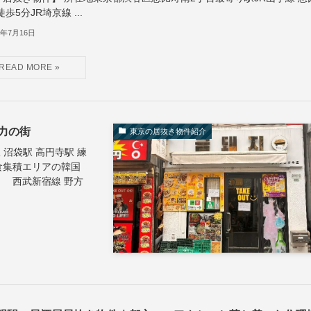
徒歩5分JR埼京線 ...
6年7月16日
力の街
東京の居抜き物件紹介
 沼袋駅 高円寺駅 練
食集積エリアの韓国
 西武新宿線 野方