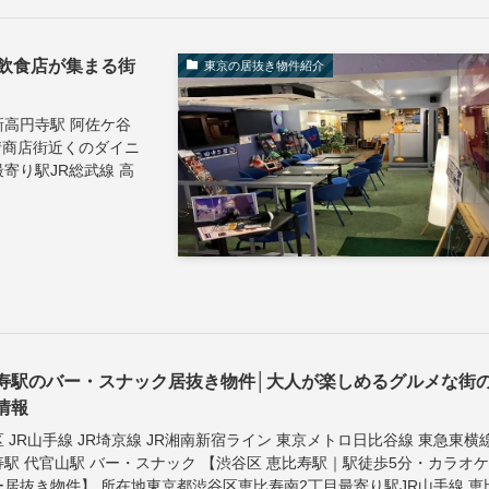
飲食店が集まる街
東京の居抜き物件紹介
新高円寺駅 阿佐ケ谷
情商店街近くのダイニ
寄り駅JR総武線 高
寿駅のバー・スナック居抜き物件│大人が楽しめるグルメな街
情報
 JR山手線 JR埼京線 JR湘南新宿ライン 東京メトロ日比谷線 東急東横
寿駅 代官山駅 バー・スナック 【渋谷区 恵比寿駅｜駅徒歩5分・カラオ
ー居抜き物件】 所在地東京都渋谷区恵比寿南2丁目最寄り駅JR山手線 恵