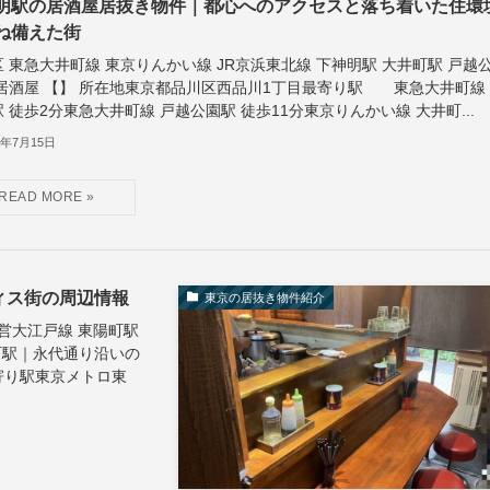
明駅の居酒屋居抜き物件｜都心へのアクセスと落ち着いた住環
ね備えた街
 東急大井町線 東京りんかい線 JR京浜東北線 下神明駅 大井町駅 戸越
 居酒屋 【】 所在地東京都品川区西品川1丁目最寄り駅 東急大井町線
 徒歩2分東急大井町線 戸越公園駅 徒歩11分東京りんかい線 大井町...
6年7月15日
ィス街の周辺情報
東京の居抜き物件紹介
都営大江戸線 東陽町駅
陽町駅｜永代通り沿いの
寄り駅東京メトロ東