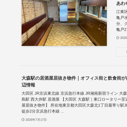
あわ
江東区
亀戸
分、
亀戸2
202
大森駅の居酒屋居抜き物件｜オフィス街と飲食街が
辺情報
大田区 JR京浜東北線 京浜急行本線 JR湘南新宿ライン 大森
島駅 西大井駅 居酒屋 【大田区 大森駅｜東口ロータリー
屋居抜き物件】 所在地東京都大田区大森北1丁目最寄り駅J
徒歩2分京浜急行本線 ...
2026年7月17日