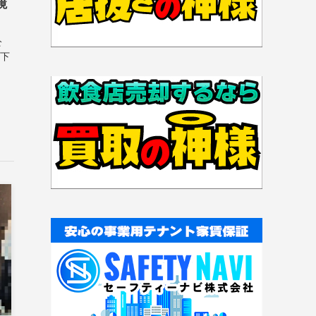
境
公
 下