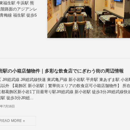
 東福生駅 牛浜駅 熊
1階路面のアジアンレ
梅線 福生駅 徒歩5
岩駅の小箱店舗物件｜多彩な飲食店でにぎわう街の周辺情報
 JR総武線 JR総武線快速 東武亀戸線 新小岩駅 平井駅 東あずま駅 小岩
店以外 【葛飾区 新小岩駅｜繁華街エリアの飲食店可小箱店舗物件】 所
京都葛飾区新小岩1丁目最寄り駅JR総武線 新小岩駅 徒歩3分JR総武線快
駅 徒歩3分JR総...
6年7月16日