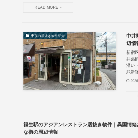
中井
東京の居抜き物件紹介
辺情
新宿区
井薬
沿い
武新宿
202
福生駅のアジアンレストラン居抜き物件｜異国情緒
な街の周辺情報