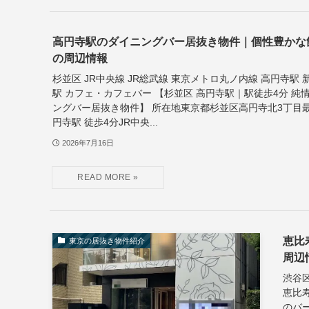
高円寺駅のダイニングバー居抜き物件｜個性豊かな
の周辺情報
杉並区 JR中央線 JR総武線 東京メトロ丸ノ内線 高円寺駅 
駅 カフェ・カフェバー 【杉並区 高円寺駅｜駅徒歩4分 純
ングバー居抜き物件】 所在地東京都杉並区高円寺北3丁目最
円寺駅 徒歩4分JR中央...
2026年7月16日
恵比
東京の居抜き物件紹介
周辺
渋谷区
恵比
のバ