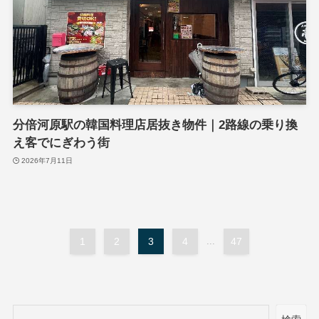
分倍河原駅の韓国料理店居抜き物件｜2路線の乗り換
え客でにぎわう街
2026年7月11日
1
2
3
4
...
47