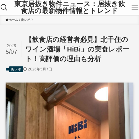
東京居抜き物件ニュース：居抜き飲
食店の最新物件情報とトレンド
ホーム
街レポ
【飲食店の経営者必見】北千住の
2026
ワイン酒場「HiBi」の実食レポー
5/07
ト！高評価の理由も分析
2026年5月7日
街レポ