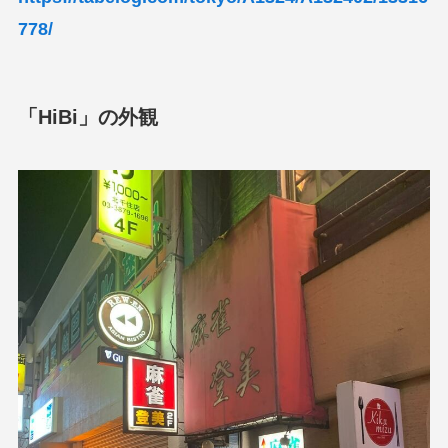
778/
「HiBi」の外観