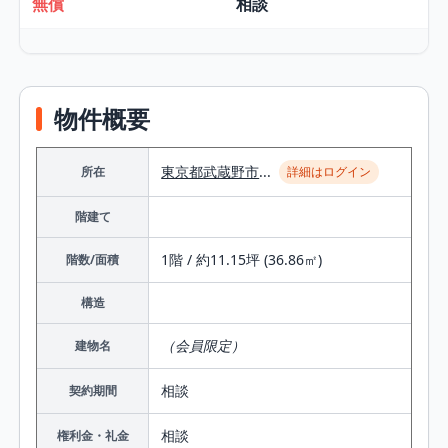
無償
相談
物件概要
東京都
武蔵野市
...
所在
詳細はログイン
階建て
1階 / 約11.15坪 (36.86㎡)
階数/面積
構造
（会員限定）
建物名
相談
契約期間
相談
権利金・礼金