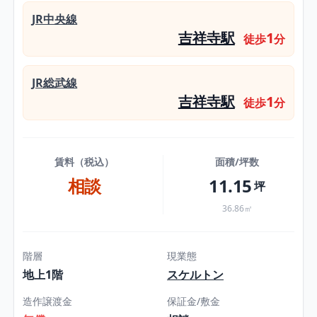
JR中央線
吉祥寺駅
1
徒歩
分
JR総武線
吉祥寺駅
1
徒歩
分
賃料（税込）
面積/坪数
相談
11.15
坪
36.86㎡
階層
現業態
地上1階
スケルトン
造作譲渡金
保証金/敷金