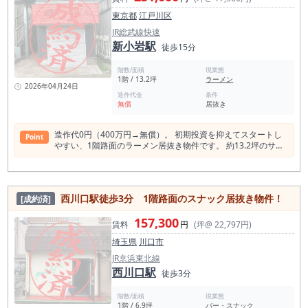
東京都
江戸川区
JR総武線快速
新小岩駅
徒歩15分
階数/面積
現業態
1階 / 13.2坪
ラーメン
2026年04月24日
造作代金
条件
無償
居抜き
造作代0円（400万円→無償）。 初期投資を抑えてスタートし
Point
やすい、1階路面のラーメン居抜き物件です。 約13.2坪のサイ
ズ感は、 ラーメン・町中華・定食・まぜそばなどの回転型業態
に最適。 ワンオペや少人数運営でも回しやすく、 人件費を抑
えつつ利益を残しやすい設計が最大の魅力です。 最寄りの新小
岩駅は、 1日平均乗車人員 約70,880人（令和5年度）。 本物件
西川口駅徒歩3分 1階路面のスナック居抜き物件！
[成約済]
は駅前型ではなく、 国道14号線沿いの生活動線・通行動線を
取り込める立地です。 周辺には ・ビックカメラ ・しまむら ・
157,300
江戸川区総合文化センター ・江戸川高校 などがあり、 平日昼
賃料
円
(坪@ 22,797円)
／夕方／夜で人の流れが切り替わるエリアです。 内装は美麗な
埼玉県
川口市
状態で、 同業態であればスムーズに営業開始が可能。 造作代
がかからないため、 仕込み・看板・メニュー開発に資金を充て
JR京浜東北線
やすい点もポイントです。 「初期費用を抑えて独立したい」
西川口駅
徒歩3分
「失敗リスクをできるだけ下げたい」 そんな方に、まずご検討
いただきたい一件です。
階数/面積
現業態
1階 / 6.9坪
バー・スナック