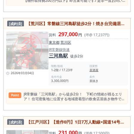
【物件取得費200万円以下】即営業可能です♪ 是非一度お問い
合わせください！
【荒川区】常磐線三河島駅徒歩2分！焼き台完備居抜き物件！
[成約済]
297,000
賃料
円
(坪@ 17,237円)
東京都
荒川区
JR常磐線快速
三河島駅
徒歩2分
階数/面積
現業態
1-2階 / 17.23坪
居酒屋
2026年03月04日
造作代金
条件
3,300,000円
居抜き
JR常磐線「三河島駅」から徒歩2分！ 下町の情緒が残るエリ
Point
ア！ 住宅密集地に位置する地域密着型の飲食店居抜き物件で
す！ 焼き台・換気ダクトなど主要設備完備で、居抜きならでは
の即時営業可能！
【江戸川区】【造作0円】1日7万人動線×国道14号線 1階路面ラーメン居抜き（約13坪）
[成約済]
231,000
賃料
円
(坪@ 17,500円)