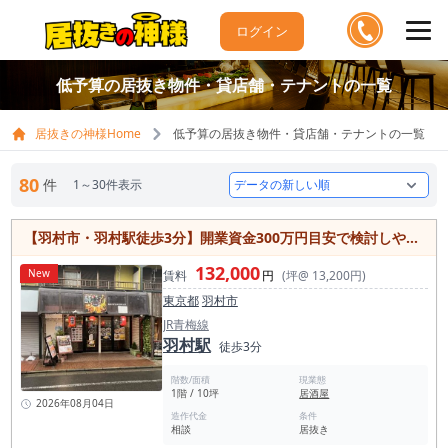
ログイン
低予算の居抜き物件・貸店舗・テナントの一覧
居抜きの神様Home
低予算の居抜き物件・貸店舗・テナントの一覧
80
件
1～30件表示
【羽村市・羽村駅徒歩3分】開業資金300万円目安で検討しやすい1階居酒屋居抜き物件／飲食店街・約10坪
132,000
New
賃料
円
(坪@ 13,200円)
東京都
羽村市
JR青梅線
羽村駅
徒歩3分
階数/面積
現業態
1階 / 10坪
居酒屋
2026年08月04日
造作代金
条件
相談
居抜き