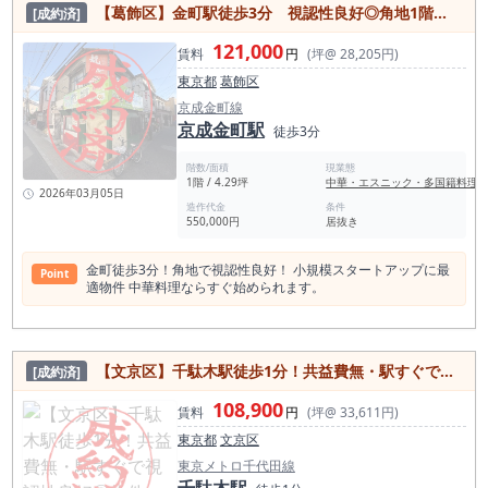
【葛飾区】金町駅徒歩3分 視認性良好◎角地1階路面物件！
[成約済]
121,000
賃料
円
(坪@ 28,205円)
東京都
葛飾区
京成金町線
京成金町駅
徒歩3分
階数/面積
現業態
1階 / 4.29坪
中華・エスニック・多国籍料理
2026年03月05日
造作代金
条件
550,000円
居抜き
金町徒歩3分！角地で視認性良好！ 小規模スタートアップに最
Point
適物件 中華料理ならすぐ始められます。
【文京区】千駄木駅徒歩1分！共益費無・駅すぐで視認性良好◎物件
[成約済]
108,900
賃料
円
(坪@ 33,611円)
東京都
文京区
東京メトロ千代田線