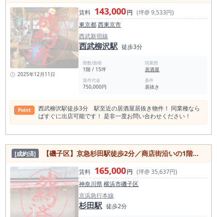
143,000
賃料
円
(坪@ 9,533円)
東京都
西東京市
西武新宿線
西武柳沢駅
徒歩3分
階数/面積
現業態
1階 / 15坪
居酒屋
2025年12月11日
造作代金
条件
750,000円
居抜き
西武柳沢駅徒歩3分 駅至近の居酒屋居抜き物件！ 同業種なら
Point
ばすぐに出店可能です！ 是非一度お問い合わせください！
【磯子区】京急杉田駅徒歩2分／商店街沿いの1階路面／小箱物件居抜き物件／約4.63坪
[成約済]
165,000
賃料
円
(坪@ 35,637円)
神奈川県
横浜市磯子区
京浜急行本線
杉田駅
徒歩2分