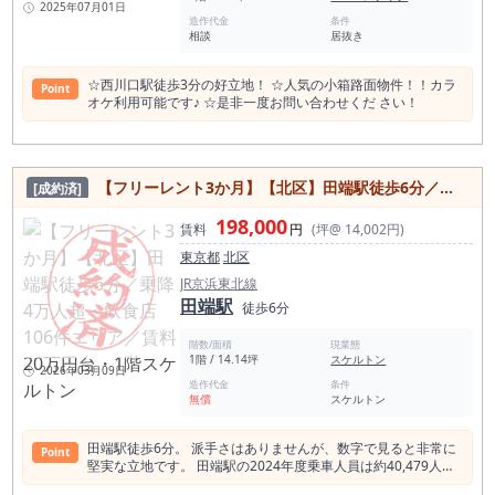
2025年07月01日
造作代金
条件
相談
居抜き
☆西川口駅徒歩3分の好立地！ ☆人気の小箱路面物件！！カラ
Point
オケ利用可能です♪ ☆是非一度お問い合わせくだ さい！
【フリーレント3か月】【北区】田端駅徒歩6分／乗降4万人超・飲食店106件エリア／賃料20万円台・1階スケルトン
[成約済]
198,000
賃料
円
(坪@ 14,002円)
東京都
北区
JR京浜東北線
田端駅
徒歩6分
階数/面積
現業態
1階 / 14.14坪
スケルトン
2026年03月09日
造作代金
条件
無償
スケルトン
田端駅徒歩6分。 派手さはありませんが、数字で見ると非常に
Point
堅実な立地です。 田端駅の2024年度乗車人員は約40,479人／
日。 駅から半径500m圏内には飲食店が106店舗あり、 住宅・