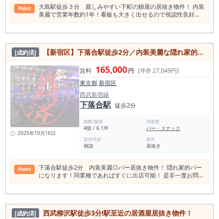
大島駅徒歩３分 親しみやすい下町の鰻屋の居抜き物件！ 内装
Point
美麗で営業年数約1年！看板も大きく出せるので視認性良好◎
是非一度お問い合わせください！
【新宿区】下落合駅徒歩2分／内装美麗な隠れ家的なバー／居抜き物件／6.1坪
[成約済]
165,000
賃料
円
(坪@ 27,049円)
東京都
新宿区
西武新宿線
下落合駅
徒歩2分
階数/面積
現業態
4階 / 6.1坪
バー・スナック
2025年10月16日
造作代金
条件
相談
居抜き
下落合駅徒歩2分 内装美麗◎バー居抜き物件！ 隠れ家的バー
Point
になります！同業種であればすぐに出店可能！ 是非一度お問い
合わせください！
西武柳沢駅徒歩3分!駅至近の居酒屋居抜き物件！
[成約済]