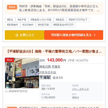
羽村市・JR青梅線「羽村」駅徒歩3分、居酒屋や寿司店が立ち
Point
並ぶ飲食店街にある、約10坪の1階居酒屋居抜き物件です。 羽
村駅周辺で、居酒屋、小料理店、大衆酒場、定食酒場、カウン
ター中心の地域密着型飲食店を検討している方に、一度現地を
#駅近
#低予算
#看板取り付け可能
#路面店
#賃料15万円以下
ご確認いただきたい募集案件です。 本物件の大きな特徴は、羽
#新着物件
#注目物件
#内覧可能
#開業資金400万円
村駅徒歩3分という駅近立地と、すでに飲食店が並ぶ一画にあ
る点です。 羽村は都心のように広域から大量に人が集まる繁華
街ではありません。 そのため、通行量や観光需要だけで勝負す
☆
お気に入り
羽村駅の居抜き物件詳細を見る
る物件ではなく、駅周辺の地元客、近隣勤務者、仕事帰りの一
杯、常連利用を積み上げていく店舗づくりが重要になります。
羽村駅の1日平均乗車人員は約11,988人です。乗降合計ではな
く乗車人員のみの数字ではありますが、駅前には一定の通勤・
【平塚駅徒歩2分】湘南・平塚の繁華街立地／バー業態が集まるカラオケ可の居抜き物件・約9.83坪
通学利用があり、駅近くで日常的な飲食利用を狙う余地があり
ます。都心型の派手な商圏ではありませんが、駅徒歩3分とい
143,000
New
う距離は、仕事帰りや地元利用の店舗として案内しやすい条件
賃料
円
(坪@ 14,547円)
です。 羽村駅半径500m圏内には飲食店が約103店、そのうち
神奈川県
平塚市
居酒屋は約23店確認されています。 人口減少傾向のあるエリ
アであっても、駅周辺に居酒屋が一定数存在していることは、
JR東海道本線
夜の飲食需要がまったくないわけではなく、地元で飲む・食べ
平塚駅
徒歩2分
るニーズがあることを示す材料になります。一方で、競合もあ
るため、出店前には周辺店舗の価格帯、客層、営業時間、メニ
階数/面積
現業態
ュー構成を確認したいエリアです。 現況は居酒屋居抜きです。
3階 / 9.83坪
バー・スナック
既存の内装や厨房区画、カウンター・客席レイアウトを活用で
2026年07月31日
造作代金
条件
きる場合、スケルトンから店舗を作る場合と比較して、開業準
1,100,000円
居抜き
備期間や工事範囲を抑えられる可能性があります。特に、初め
ての開業や、少人数での運営を検討している方にとっては、既
存造作をどこまで活かせるかが重要な確認ポイントになりま