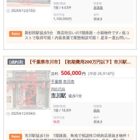
階数/面積
現業態
1階 / 4.63坪
居酒屋
2025年12月10日
造作代金
条件
1,100,000円
居抜き
新杉田駅徒歩5分 商店街沿いの1階路面・小箱物件です♪ 低コ
Point
ストで取得可能！内装美麗で業態相談可能！ 是非一度お問い合
わせください！
【千葉県市川市】【初期費用200万円以下】市川駅徒歩1分／1階路面／角地視認性◎／焼肉店居抜き物件／約18.8坪
[成約済]
506,000
賃料
円
(坪@ 26,914円)
千葉県
市川市
JR総武線
市川駅
徒歩1分
階数/面積
現業態
1階 / 18.8坪
焼肉
2025年12月04日
造作代金
条件
無償
居抜き
市川駅徒歩1分 1階路面、角地で視認性◎焼肉店居抜き物件！
Point