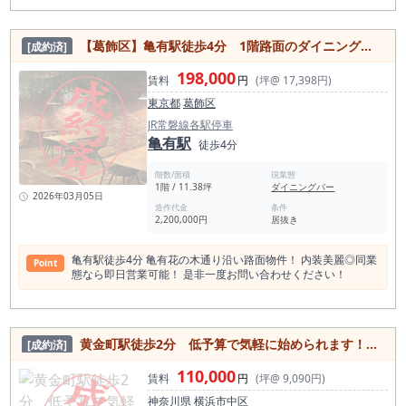
オフィス・生活動線が重なる「日常利用型」の飲食エリアで
す。 本物件は1階・約14坪のスケルトン。 視認性がありなが
ら、 家賃は月額19.8万円（税込）＋管理費と、 23区内では珍
【葛飾区】亀有駅徒歩4分 1階路面のダイニングバー居抜き物件！
[成約済]
しい水準。 さらに 造作譲渡金なし 敷金・礼金ゼロ フリーレン
ト3か月 初期費用は物件取得60万円以内も現実的で、 内装費に
198,000
しっかり資金を回せます。 向いている人 初出店・独立で固定
賃料
円
(坪@ 17,398円)
費を最優先で抑えたい 派手な集客より、常連・生活客を積み上
東京都
葛飾区
げたい 14坪前後で1人〜少人数運営を想定している ラーメン・
定食・居酒屋・バルなど、日常使い業態 向いていない人（重
JR常磐線各駅停車
要） ・渋谷・新宿のような一発集客モデルを想定している方
亀有駅
徒歩4分
・大箱・高回転・深夜特化での売上設計を前提とする業態 ・駅
前一等地での視認性を最優先する業態
階数/面積
現業態
1階 / 11.38坪
ダイニングバー
2026年03月05日
造作代金
条件
2,200,000円
居抜き
亀有駅徒歩4分 亀有花の木通り沿い路面物件！ 内装美麗◎同業
Point
態なら即日営業可能！ 是非一度お問い合わせください！
黄金町駅徒歩2分 低予算で気軽に始められます！24時間営業可能居抜き物件
[成約済]
110,000
賃料
円
(坪@ 9,090円)
神奈川県
横浜市中区