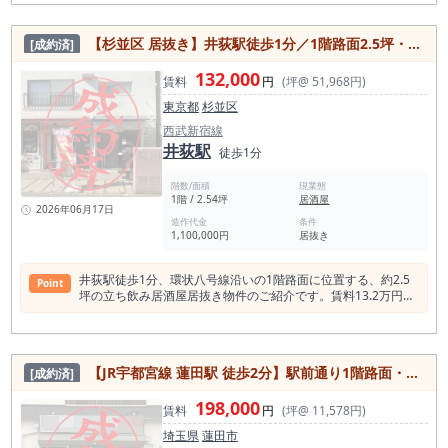
【杉並区 居抜き】井荻駅徒歩1分／1階路面2.5坪・賃料13.2万円／立ち飲み・一人開業向け居抜き店舗（環八沿い・低資金モデル）
[成約済]
132,000
賃料
円
(坪@ 51,968円)
東京都
杉並区
西武新宿線
井荻駅
徒歩1分
階数/面積
現業態
1階 / 2.54坪
居酒屋
2026年06月17日
造作代金
条件
1,100,000円
居抜き
井荻駅徒歩1分、環状八号線沿いの1階路面に位置する、約2.5
Point
坪の立ち飲み居酒屋居抜き物件のご紹介です。賃料13.2万円
（税込）という水準に抑えられており、小資本・一人開業・高
回転型の営業に適した店舗です。 本物件は西武新宿線「井荻
駅」徒歩1分の駅近立地に加え、交通量の多い環八通り沿いに
面しており、通行人からの視認性が確保しやすいポジションで
【JR宇都宮線 蓮田駅 徒歩2分】駅前通り1階路面・17坪飲食店居抜き／賃料19.8万円／大宮10分・1日乗車2万人の生活導線立地
[成約済]
す。井荻駅は1日平均約1.7万人が利用する駅で、都心主要駅ほ
どの規模ではないものの、住宅エリアとして安定した生活導線
198,000
が形成されており、日常的な飲食需要が見込める点が特徴で
賃料
円
(坪@ 11,578円)
す。 また、半径500m圏内の飲食店は約61件、そのうち居酒屋
埼玉県
蓮田市
は13件と、競合は一定数存在するものの過度に密集している環