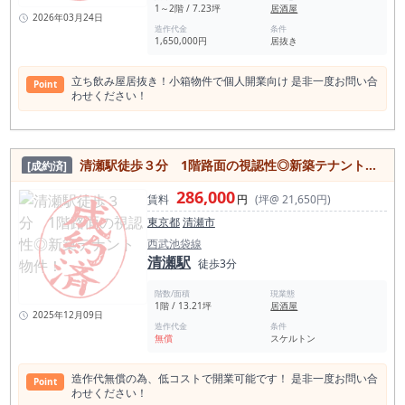
1～2階 / 7.23坪
居酒屋
2026年03月24日
造作代金
条件
1,650,000円
居抜き
立ち飲み屋居抜き！小箱物件で個人開業向け 是非一度お問い合
Point
わせください！
清瀬駅徒歩３分 1階路面の視認性◎新築テナント物件！
[成約済]
286,000
賃料
円
(坪@ 21,650円)
東京都
清瀬市
西武池袋線
清瀬駅
徒歩3分
階数/面積
現業態
1階 / 13.21坪
居酒屋
2025年12月09日
造作代金
条件
無償
スケルトン
造作代無償の為、低コストで開業可能です！ 是非一度お問い合
Point
わせください！