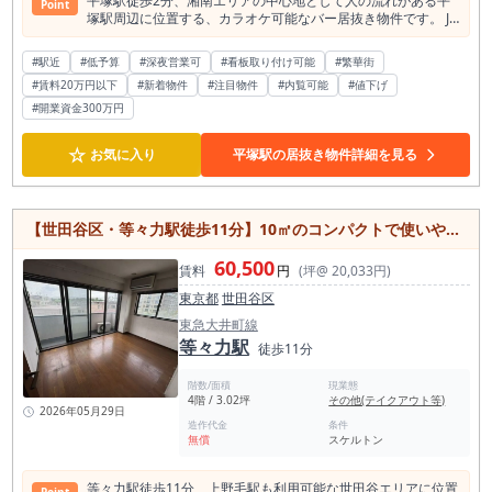
平塚駅徒歩2分、湘南エリアの中心地として人の流れがある平
Point
す。 資金面では、「300万円以下」と言い切る物件ではありま
塚駅周辺に位置する、カラオケ可能なバー居抜き物件です。 JR
せんが、取得費用や必要工事の内容次第では、300万円台前半
東海道線が利用できる平塚駅は、市内の主要な交通拠点であ
の資金感で検討しやすい可能性があります。 申込前には、保証
り、通勤・通学利用に加え、買い物、外食、飲み会、二次会利
#駅近
#低予算
金、礼金、償却、造作代、手数料、看板使用料、保証会社費
#深夜営業可
#看板取り付け可能
#繁華街
用など幅広い来街需要が期待できるエリアです。 駅から徒歩2
用、火災保険、必要工事費を含めた総額を必ず確認してくださ
#賃料20万円以下
#新着物件
#注目物件
#内覧可能
#値下げ
分というアクセスの良さは、既存顧客の来店はもちろん、新規
い。 費用を抑えたい方ほど、内見時に設備の状態と追加工事の
利用者への案内もしやすく、夜業態で出店を検討されている方
#開業資金300万円
有無を見ることが重要です。 面積は約10坪です。大きな宴会
にとって注目しやすい条件です。 本物件が所在する平塚駅周辺
需要を狙う店舗ではなく、地元の常連客を少しずつ増やしてい
は、飲食店が集積する繁華街エリアです。 食べログを調べると
く小箱飲食店に向いています。 店主が自ら接客に立つ居酒屋、
☆
お気に入り
平塚駅の居抜き物件詳細を見る
平塚駅半径500m圏内に飲食店489件、そのうちバー業態が50
カウンター中心の小料理店、焼き物を強く出しすぎない酒場、
件あり、バー・スナック・カラオケバーなど夜の利用を想定し
定食と酒を組み合わせた夜営業、テイクアウトを一部取り入れ
た店舗が一定数集まっています。 競合店舗がある一方で、夜に
た地域密着型店舗などが検討できます。 出店イメージとして
飲食利用を目的として来街する人の流れが形成されているエリ
は、仕事帰りに一杯飲める居酒屋、地元客向けの小料理店、日
【世田谷区・等々力駅徒歩11分】10㎡のコンパクトで使いやすい貸店舗・事務所/低コストで始めやすい/小規模開業向け
アとも考えられます。 新規出店においては、こうした周辺環境
替わりメニューを出す家庭的な酒場、夜定食も取れる飲食店、
を活かしながら、店舗コンセプトや客層、価格帯、カラオケの
寿司店や既存居酒屋と差別化した一人客向けのカウンター業態
使い方などで差別化を図ることが重要です。 店舗面積は約9.83
60,500
賃料
円
(坪@ 20,033円)
などが考えられます。羽村では、強い話題性よりも、入りやす
坪。大箱店舗ではなく、小箱のバー業態として検討しやすいサ
さ、価格の分かりやすさ、店主の人柄、日常的に使えるメニュ
東京都
世田谷区
イズ感です。 少人数での運営を想定しやすく、オーナー自ら接
ー構成が大切になります。 また、周辺に居酒屋が23件あるこ
客に入るバー、カウンター中心のスナック、常連客を育てるカ
東急大井町線
とは競合である一方、駅前に夜利用の文化があるとも考えられ
ラオケバー、会員制・紹介制の店舗、二次会利用を狙う小規模
ます。 まったく飲食店がない場所で需要を作るよりも、すでに
等々力駅
徒歩11分
なナイト系業態などに適しています。広すぎないため、店内の
飲食店が並ぶ一画で、自店のメニュー、価格、接客、看板、店
雰囲気を作り込みやすく、お客様との距離感を重視した営業に
頭の見せ方を整えて、地元客に認知してもらう方が現実的で
も向いています。 また、カラオケ可能なバー居抜きである点も
階数/面積
現業態
す。 特に、羽村駅周辺で「駅近」「1階」「小箱」「居酒屋居
4階 / 3.02坪
その他(テイクアウト等)
大きな特徴です。 カラオケ設備を活かした営業ができるため、
2026年05月29日
抜き」を探している方には、現地確認する価値があります。 一
通常のバー営業だけでなく、地域の常連客やグループ利用、二
造作代金
条件
方で、注意点もあります。羽村は人口規模や商圏の広がりで見
次会需要、平日夜のリピート利用などを見据えた店舗づくりを
無償
スケルトン
ると、都心部のような高回転・高集客を前提にするエリアでは
検討しやすい物件です。既存内装を活用できる居抜き物件のた
ありません。 出店する場合は、家賃負担、客単価、席数、営業
め、スケルトンから造り込む場合と比べて、営業イメージを具
時間、人件費、常連化までの期間を現実的に組む必要がありま
等々力駅徒歩11分、上野毛駅も利用可能な世田谷エリアに位置