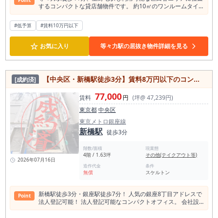
体的に描きやすい点も魅力です。 内装状態や設備内容、造作の
Point
す。 大きな売上を一気に狙うよりも、固定費を抑え、地元客を
するコンパクトな貸店舗物件です。 約10㎡のワンルームタイ
活用範囲については、現地内見時に詳細をご確認ください。 営
丁寧に積み上げる計画が向いています。 内見時には、羽村駅か
プで、少人数での事務所利用や予約制サロン、物販、作業スペ
業時間の制限がない点も、夜業態を検討するうえで見逃せない
らの導線、飲食店街としての見え方、店頭看板の出し方、入口
ースなど、小規模ビジネスを始めたい方におすすめ。 初期費用
ポイントです。 終電前後の利用、二次会需要、遅い時間帯の来
#低予算
#賃料10万円以下
の入りやすさ、周辺居酒屋との距離感、夜の人通り、既存厨
を比較的抑えやすく、これから開業を検討されている方にも適
店など、営業方針に合わせた時間設計を検討できます。 業態業
房、排気、給排水、電気容量、ガス容量、空調、客席レイアウ
した物件です。 4階部分の落ち着いた環境で、集中して業務を
種制限として性風俗は不可となりますが、バー、スナック、カ
トを必ずご確認ください。写真だけでは分かりにくい物件だか
☆
行いたい方にもおすすめ。 周辺は住宅街が広がる穏やかなエリ
お気に入り
等々力駅の居抜き物件詳細を見る
ラオケバーなど、酒類提供を中心としたナイト系業態であれ
らこそ、現地で「自分の業態ならどう回せるか」を判断してい
アで、地域密着型の事業展開にも適しています。即入居可能の
ば、物件特性を活かした出店を検討しやすい内容です。 平塚駅
ただきたい案件です。 特記事項として、業態業種制限がありま
ため、スピーディーに利用開始できる点も魅力。 コンパクトな
徒歩2分、繁華街立地、バー業態が集まる夜も動きのあるエリ
す。風営法関連、カラオケ、煙・匂いの強い業態は相談となり
がら自由度の高い空間で、自分らしい店舗・事務所づくりを実
ア、約9.83坪の小箱サイズ、カラオケ可能なバー居抜き。 湘
ます。 営業時間は原則24時までです。看板使用料として月額
現しやすい物件です。
南・平塚エリアで夜業態の出店を検討されている方、既存のバ
【中央区・新橋駅徒歩3分】賃料8万円以下のコンパクトオフィスの居抜き物件/低予算低コスト/約1.63 坪
[成約済]
1,000円税別が必要です。 家賃保証会社加入、指定火災保険加
ー内装を活かしてスピード感のある開業を目指したい方、常連
入が必要となり、看板工事は指定業者を利用していただく場合
客づくりを重視した小規模店舗を探している方におすすめで
77,000
賃料
円
(坪@ 47,239円)
があります。インフラ容量は事前調査をおすすめします。 羽村
す。駅近でナイト系業態を検討できる物件をお探しの方は、ぜ
駅徒歩3分、飲食店街の1階、約10坪の居酒屋居抜き物件。都
ひ一度内見で店内の雰囲気、導線、設備、周辺環境をご確認く
東京都
中央区
心型の大きな集客ではなく、地元客・常連客・仕事帰り需要を
ださい。
丁寧に取りに行く小箱飲食向けの物件です。 羽村駅周辺で、取
東京メトロ銀座線
得費用を抑えながら居酒屋・小料理・大衆酒場・定食酒場を検
新橋駅
徒歩3分
討している方は、まずは現地をご確認ください。
階数/面積
現業態
4階 / 1.63坪
その他(テイクアウト等)
2026年07月16日
造作代金
条件
無償
スケルトン
新橋駅徒歩3分・銀座駅徒歩7分！ 人気の銀座8丁目アドレスで
Point
法人登記可能！ 法人登記可能なコンパクトオフィス。 会社設
立・支店登記・住所利用におすすめです◎ 1席程度のプライベ
ートネイルサロン等、小規模事業のご相談も可能！