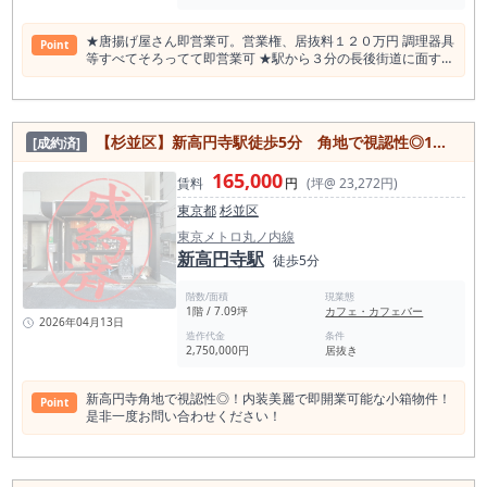
★唐揚げ屋さん即営業可。営業権、居抜料１２０万円 調理器具
Point
等すべてそろってて即営業可 ★駅から３分の⻑後街道に⾯す好
⽴地！ ★専⽤駐⾞場は無しですが、各店舗の共有の駐⾞場はあ
りです。
【杉並区】新高円寺駅徒歩5分 角地で視認性◎1階路面のカフェ居抜き物件！
[成約済]
165,000
賃料
円
(坪@ 23,272円)
東京都
杉並区
東京メトロ丸ノ内線
新高円寺駅
徒歩5分
階数/面積
現業態
1階 / 7.09坪
カフェ・カフェバー
2026年04月13日
造作代金
条件
2,750,000円
居抜き
新高円寺角地で視認性◎！内装美麗で即開業可能な小箱物件！
Point
是非一度お問い合わせください！