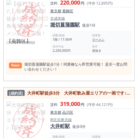
220,000
賃料
円
(坪@ 12,895円)
東京都
葛飾区
京成本線
堀切菖蒲園駅
徒歩1分
階数/面積
現業態
1階 / 17.06坪
ラーメン
2026年03月05日
造作代金
条件
2,200,000円
居抜き
堀切菖蒲園駅徒歩1分！同業種なら即営業可能！ 是非一度お問
Point
い合わせください！
大井町駅徒歩3分 大井町飲み屋エリアの一画です♪【品川区】
[成約済]
319,000
賃料
円
(坪@ 44,121円)
東京都
品川区
JR京浜東北線
大井町駅
徒歩3分
階数/面積
現業態