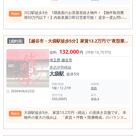
能 前テナントは「うなぎ料理店」。 厨房設備・内装が残置予
規模×居抜き」の条件は、常に多く出るものではなく、条件が
定のため、スケルトンからの造作に比べて大幅に初期費用を抑
合う場合は検討が進みやすい傾向があります。 内見は無料で
えられます。 賃料は19.8万円＋管理費1.1万円。 駅徒歩2分・1
す。 現地をご確認いただくことで、動線・視認性・運営イメー
川口駅徒歩3分 1階路面のお茶屋居抜き物件！ 【物件取得費
Point
階路面という条件を踏まえると検討しやすい賃料水準です こん
ジが具体化し、判断材料が整理されやすくなります。 少しでも
用50万円以下！】内装美麗◎即日営業可能！ 是非一度お問い
な業態に向いています ・地域密着型居酒屋 ・昼夜回転型定食
条件に合う場合は、まずは現地をご確認ください。 同様の条件
合わせください！
業態 ・ラーメン店 ・テイクアウト併設店 ・個人開業の1号店
で探すと、時間がかかるケースもあります。 この条件の物件は
“住宅地×通勤導線”立地のため、 単価勝負よりも「回転・リピ
常時出ているものではありません。 条件に合う場合は、まずは
ート型」が相性良好です。 蓮田エリアでの開業メリット ✔ 大
現地をご確認ください。
宮まで約10分 ✔ 都心通勤層が多い ✔ ファミリー世帯比率高
【越谷市・大袋駅徒歩5分】家賃13.2万円で“夜型業態が成立”する路面焼肉居抜き物件
[成約済]
め ✔ 家賃水準が都内より低い 都内同条件と比較すると賃料差
が生じるケースがあります。 コストを抑えながら駅前路面に出
132,000
賃料
円
(坪@ 10,757円)
店できる点が最大の魅力です。 駅徒歩圏の路面物件として検討
対象になりやすいタイプです。 蓮田駅エリアで開業を検討され
埼玉県
越谷市
ている方は、 まずは現地の導線と視認性をご確認ください。
東武伊勢崎線
お問い合わせはお早めに。
大袋駅
徒歩5分
階数/面積
現業態
1階 / 12.27坪
焼肉
2026年06月22日
造作代金
条件
550,000円
居抜き
大袋駅徒歩5分。 家賃13.2万円（税込）の居抜き店舗です。 本
Point
物件の最大の強みは、 「家賃 × 坪数 × 階層構成」のバランス
にあります。 少人数でもオペレーションが組みやすい構造で
す。 前テナントは焼肉店。 ダクト・排気・給排水の実績があ
るため、 焼肉・ホルモン・居酒屋・中華・アジア系・深夜営業