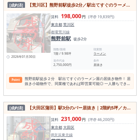
業態まで 現実的に検討できます。 家賃13.2万円であれば、 月
【荒川区】熊野前駅徒歩2分／駅出てすぐのラーメン店居抜き物件／同業なら即営業可／ライバル店なし！／約9.98坪
[成約済]
商180〜220万円前後でも家賃比率を抑えた経営が可能。 2〜3
名体制で、無理のない運営を想定できます。 派手な立地ではあ
198,000
りませんが、 「一発当てる店」ではなく、 夜型・常連型で長
賃料
円
(坪@ 19,839円)
く続ける店を作りたい方に向いた一件です。 なお、 この条件
東京都
荒川区
は、図面や写真だけでは判断できません。 夜の人流・階段の見
え方は 現地を見ることで“成立するかどうか”がはっきり分かり
都電荒川線
ます。 ーーーーーーーーーーーーーー 大袋駅は乗降客数約1.8
熊野前駅
徒歩2分
万人規模。 生活動線中心のため、夜型・常連型業態と相性の良
い駅です。
階数/面積
現業態
1階 / 9.98坪
ラーメン
2026年01月30日
造作代金
条件
2,750,000円
居抜き
熊野前駅徒歩２分 駅出てすぐのラーメン屋の居抜き物件！ 居
Point
抜き小箱物件で、同業種であれば即営業可能◎ 一人勝ちできる
エリアです！是非一度お問い合わせください！
【大田区蒲田】駅3分のバー居抜き｜2階約5坪／カラオケ可／風営可／深夜営業可
[成約済]
231,000
賃料
円
(坪@ 46,200円)
東京都
大田区
JR京浜東北線