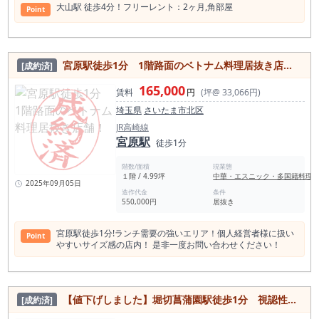
⼤⼭駅 徒歩4分！フリーレント：2ヶ⽉,⾓部屋
Point
宮原駅徒歩1分 1階路面のベトナム料理居抜き店舗！
[成約済]
165,000
賃料
円
(坪@ 33,066円)
埼玉県
さいたま市北区
JR高崎線
宮原駅
徒歩1分
階数/面積
現業態
１階 / 4.99坪
中華・エスニック・多国籍料理
2025年09月05日
造作代金
条件
550,000円
居抜き
宮原駅徒歩1分!ランチ需要の強いエリア！個人経営者様に扱い
Point
やすいサイズ感の店内！ 是非一度お問い合わせください！
【値下げしました】堀切菖蒲園駅徒歩1分 視認性◎角地1階路面のラーメン居抜き店舗！【葛飾区】
[成約済]