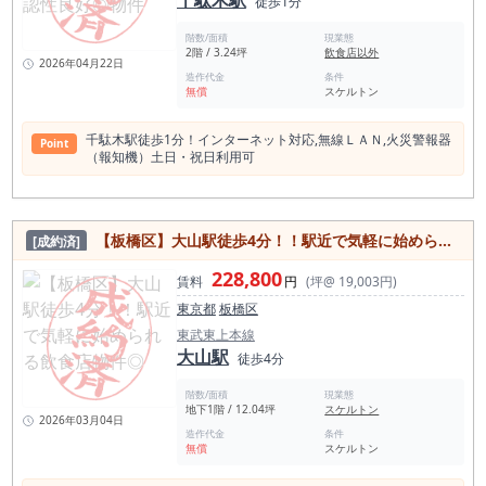
千駄木駅
徒歩1分
階数/面積
現業態
2階 / 3.24坪
飲食店以外
2026年04月22日
造作代金
条件
無償
スケルトン
千駄木駅徒歩1分！インターネット対応,無線ＬＡＮ,⽕災警報器
Point
（報知機）⼟⽇・祝⽇利⽤可
【板橋区】大山駅徒歩4分！！駅近で気軽に始められる飲食店物件◎
[成約済]
228,800
賃料
円
(坪@ 19,003円)
東京都
板橋区
東武東上本線
大山駅
徒歩4分
階数/面積
現業態
地下1階 / 12.04坪
スケルトン
2026年03月04日
造作代金
条件
無償
スケルトン