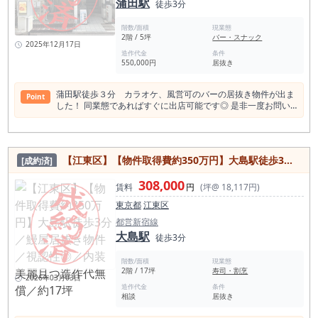
蒲田駅
徒歩3分
階数/面積
現業態
2階 / 5坪
バー・スナック
2025年12月17日
造作代金
条件
550,000円
居抜き
蒲田駅徒歩３分 カラオケ、風営可のバーの居抜き物件が出ま
Point
した！ 同業態であればすぐに出店可能です◎ 是非一度お問い
合わせください！
【江東区】【物件取得費約350万円】大島駅徒歩3分／鰻屋居抜き物件／視認性◎／内装美麗且つ造作代無償／約17坪
[成約済]
308,000
賃料
円
(坪@ 18,117円)
東京都
江東区
都営新宿線
大島駅
徒歩3分
階数/面積
現業態
2階 / 17坪
寿司・割烹
2026年03月03日
造作代金
条件
相談
居抜き