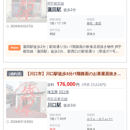
境ではなく、業態やコンセプト次第でポジションを確保しやす
JR宇都宮線
いエリアです。特に本物件のような小規模かつ立ち飲み形式の
蓮田駅
徒歩2分
業態は、回転率と価格設計による売上構築がしやすく、地域密
着型の営業と相性の良い立地と言えます。 ■ 約2.5坪というサ
階数/面積
現業態
イズの特徴 本物件は約2.5坪とコンパクトな店舗ですが、この
1階 / 17.1坪
寿司・割烹
規模だからこそ成立しやすい運営形態があります。 ・初期投資
2026年03月27日
を抑えやすい ・家賃負担が軽い ・一人、または少人数での運
造作代金
条件
相談
居抜き
営が可能 ・回転率を高めやすい このように、固定費を抑えな
がら効率的に運営したい方に適した条件です。 ■ 立ち飲み業態
との相性 本物件は、立ち飲み・軽飲食・テイクアウト併用な
蓮田駅徒歩2分｜駅前通り沿い1階路面の飲食店居抜き物件 JR宇
Point
ど、短時間利用を前提とした業態と相性の良いサイズです。特
都宮線「蓮田駅」徒歩2分。 駅西口の駅前通り（県道311号
に環八沿いという立地は、「帰宅途中に立ち寄る」動線が生ま
線）に面した1階路面店です。 蓮田駅の1日平均乗車人員は約
れやすく、日常利用を積み重ねた売上構築が期待できます。 ■
20,899人（2018年度）。 通勤・通学利用が中心で、朝夕の生
居抜きのため開業しやすい条件 現況は居酒屋の居抜きとなって
活動線が非常に安定しているエリアです。 さらに大宮駅まで約
おり、 ・厨房設備の活用 ・内装の流用 ・既存レイアウトの利
10分。 都心へもアクセスしやすく、住宅地としての需要が高
用 が見込めるため、同業態であれば開業時の負担を抑えつつ、
【川口市】川口駅徒歩3分/1階路面のお茶屋居抜き物件/物件取得費50万円以下/内装美麗/即日営業可能/約7.45坪
[成約済]
いことから、“日常利用型飲食店”に強い立地といえます。 半径
比較的スムーズな立ち上げが可能です。 ■ 賃料13.2万円という
500mに飲食店71件。競争の中でも勝負できる理由 蓮田駅周辺
バランス 駅徒歩1分・路面という条件でありながら、賃料13.2
176,000
（半径500m）には約71件の飲食店が営業中。 しかし本物件は
賃料
円
(坪@ 23,624円)
万円（税込）という設定は、固定費のコントロールがしやすい
✔ 駅徒歩2分 ✔ 駅前通り沿い ✔ 視認性の高い路面店 ✔ 1階
点で魅力があります。 ・損益分岐点を低く設定しやすい ・価
埼玉県
川口市
店舗 という、出店条件として魅力的な要素が揃っています。
格帯の設計に余裕が持てる ・長期的な運営を見据えやすい こ
特に駅前通り沿いは銀行・コンビニ・医療機関・スーパー利用
JR京浜東北線
のような条件は、開業初期のリスク管理において重要なポイン
者の通行導線上。 “目的来店”だけでなく“視認来店”が狙える立
川口駅
トです。 ■ 総評 本物件は、 ・駅徒歩1分 ・路面店 ・コンパク
徒歩3分
地です。 17坪（約56㎡）｜個人開業に最適なサイズ感 約17.1
トサイズ（約2.5坪） ・比較的抑えられた賃料 ・居抜き とい
坪（56.53㎡）。 ・少人数オペレーション可能 ・初出店でも回
う、飲食店開業において重要な要素がバランス良く揃った内容
階数/面積
現業態
しやすい ・家賃比率を抑えやすい 席数20〜30席前後の設計が
です。 特に、 ・まず1店舗目を形にしたい方 ・一人で運営で
1階 / 7.45坪
カフェ・カフェバー
現実的。 居酒屋、小料理、定食、ラーメン、鰻、和食系など幅
2026年01月30日
きる規模から始めたい方 ・固定費を抑えた運営を重視する方
広く対応可能です。 飲食店居抜き｜初期投資を抑えた開業が可
造作代金
条件
にとって検討しやすい物件と言えます。 このような「駅近×小
無償
居抜き