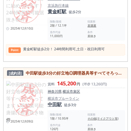
京浜急行本線
黄金町駅
徒歩2分
階数/面積
現業態
2階 / 12.1坪
居酒屋
2025年12月10日
造作代金
条件
11,000円
居抜き
黄金町駅徒歩2分！ 24時間利⽤可,⼟⽇・祝⽇利⽤可
Point
中田駅徒歩3分の好⽴地◎調理器具等すべてそろってます！即営業可能唐揚げ店居抜き物件
[成約済]
145,200
賃料
円
(坪@ 13,260円)
神奈川県
横浜市泉区
横浜市ブルーライン
中田駅
徒歩3分
階数/面積
現業態
1階 / 10.95坪
その他(テイクアウト等)
2025年12月09日
造作代金
条件
126円
居抜き