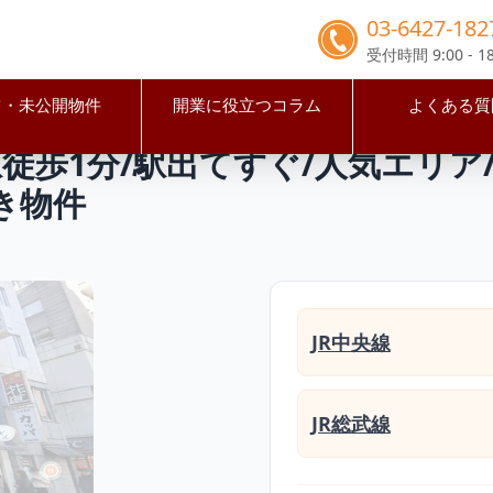
03-6427-182
受付時間 9:00 - 18
占・未公開物件
開業に役立つコラム
よくある質
野市
吉祥寺駅
【武蔵野市】吉祥寺駅徒歩1分/駅出てすぐ/人気
徒歩1分/駅出てすぐ/人気エリア/
き物件
JR中央線
JR総武線