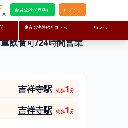
7
会員登録（無料）
ログイン
:00
問
東京の物件紹介コラム
街レポ
エリア/重飲食可/24時間営業可能/ラーメン屋居抜き物件
重飲食可/24時間営業
吉祥寺駅
1
徒歩
分
吉祥寺駅
1
徒歩
分