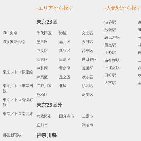
す
-エリアから探す
-人気駅から探
東京23区
渋谷駅
池袋駅
JR中央線
千代田区
港区
文京区
恵比寿駅
JR京浜東北線
墨田区
品川区
大田区
目黒駅
中央区
新宿区
台東区
上野駅
江東区
目黒区
世田谷区
吉祥寺駅
下北沢駅
中野区
豊島区
荒川区
東京メトロ銀座線
田町駅
練馬区
足立区
渋谷区
大宮駅
東京メトロ半蔵門
江戸川区
北区
杉並区
線
板橋区
葛飾区
東京メトロ有楽町
東京23区外
線
東京メトロ南北線
武蔵野市
国分寺市
三鷹市
立川市
調布市
神奈川県
都営新宿線