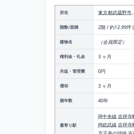
東京都
武蔵野市
.
所在
2階 / 約12.99坪 
階数/面積
（会員限定）
建物名
3 ヶ月
権利金・礼金
0円
共益・管理費
3 ヶ月
償却
40年
築年数
JR中央線
吉祥寺
JR総武線
吉祥寺
最寄り駅
京王井の頭線
吉