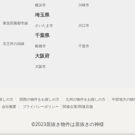
横浜市
川崎市
埼玉県
東急田園都市線
さいたま市
川口市
千葉県
京王井の頭線
船橋市
千葉市
大阪府
大阪市
探しの方
関西の物件をお探しの方
九州の物件をお探しの方
中部地方の物
会社概要
プライバシーポリシー
関連企業/関連店舗
©2023
居抜き物件は居抜きの神様