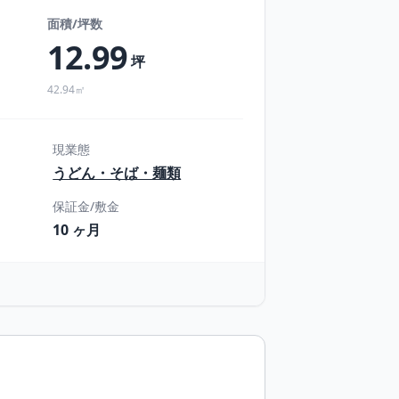
面積/坪数
12.99
坪
42.94㎡
現業態
うどん・そば・麺類
保証金/敷金
10 ヶ月