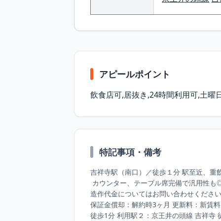
アピールポイント
飲⾷店可,居抜き,24時間利⽤可,⼟
特記事項・備考
吉祥寺駅（南⼝）／徒歩１分 駅⾄近、重
 カウンター、テーブル席完備で汎⽤性も◎ 

造作代⾦についてはお問い合わせください 
保証⾦償却：解約時3ヶ⽉ 更新料：新賃料 
徒歩1分 利⽤駅２：京王井の頭線 吉祥寺 