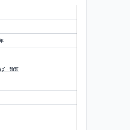
年
ば・麺類