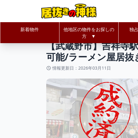
新着物件
他地区の物件をお探しの
独
居抜きの神様Home
東京都
武蔵
方 ▼
【武蔵野市】吉祥寺駅
可能/ラーメン屋居抜
情報更新日：2026年03月11日