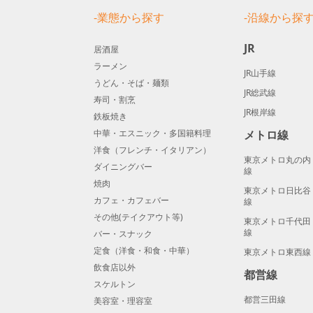
-業態から探す
-沿線から探
JR
居酒屋
ラーメン
JR山手線
うどん・そば・麺類
JR総武線
寿司・割烹
JR根岸線
鉄板焼き
中華・エスニック・多国籍料理
メトロ線
洋食（フレンチ・イタリアン）
東京メトロ丸の内
ダイニングバー
線
焼肉
東京メトロ日比谷
カフェ・カフェバー
線
その他(テイクアウト等)
東京メトロ千代田
線
バー・スナック
定食（洋食・和食・中華）
東京メトロ東西線
飲食店以外
都営線
スケルトン
都営三田線
美容室・理容室