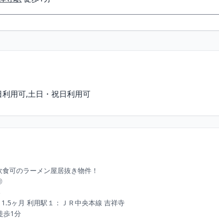
曜⽇利⽤可,⼟⽇・祝⽇利⽤可
飲⾷可のラーメン屋居抜き物件！



1.5ヶ⽉ 利⽤駅１：ＪＲ中央本線 吉祥寺

徒歩1分