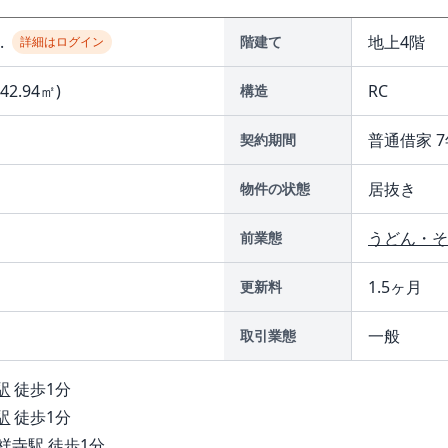
..
地上4階
階建て
詳細はログイン
(42.94㎡)
RC
構造
普通借家 7
契約期間
居抜き
物件の状態
うどん・そ
前業態
1.5ヶ月
更新料
一般
取引業態
駅
徒歩1分
駅
徒歩1分
祥寺駅
徒歩1分