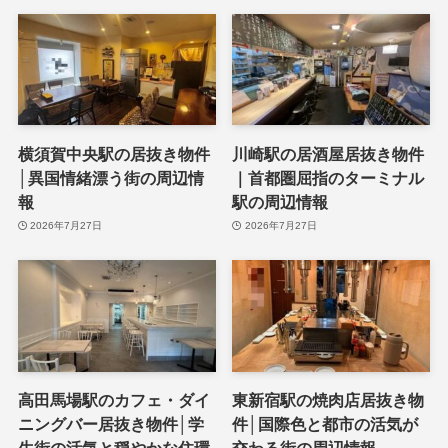
横須賀中央駅の居抜き物件
川崎駅の居酒屋居抜き物件
│異国情緒漂う街の周辺情
｜首都圏屈指のターミナル
報
駅の周辺情報
2026年7月27日
2026年7月27日
高田馬場駅のカフェ・ダイ
東新宿駅の焼肉店居抜き物
ニングバー居抜き物件│学
件│国際色と都市の活気が
生街の活気と穏やかな住環
交わる街の周辺情報